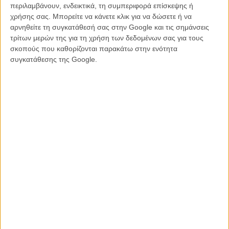
περιλαμβάνουν, ενδεικτικά, τη συμπεριφορά επίσκεψης ή
χρήσης σας. Μπορείτε να κάνετε κλικ για να δώσετε ή να
Από την ταινία
«'Αδικος Κόσμος»
οι Βαγγέλης Ζέλκας, 'Αρης
αρνηθείτε τη συγκατάθεσή σας στην Google και τις σημάνσεις
Λουζιώτης, Αλέξανδρος Σιδηρόπουλος και Κώστας
τρίτων μερών της για τη χρήση των δεδομένων σας για τους
Bαρυμποπιώτης
σκοπούς που καθορίζονται παρακάτω στην ενότητα
συγκατάθεσης της Google.
Από την ταινία «Το Γάλα» ο Μαρίνος Αθανασόπουλος
Από την ταινία «Παράδεισος» οι Δημήτρης Κανελλόπουλος,
'Αρης Λουζιώτης, Αλέξανδρος Σιδηρόπουλος, Κώστας
Βαρυμποπιώτης και Πάνος Βουτσαράς
Βραβείο Ενδυματολογίας
Από την ταινία «'Αδικος Κόσμος» η Χριστίνα Χαντζαρίδου
Από την ταινία ο «Παράδεισος» η Ιωάννα Τσάμη
Από την ταινία
«Το Τανγκό των Χριστουγέννων»
ο Γιώργος
Γεωργίου
Βραβείο Σκηνογραφίας