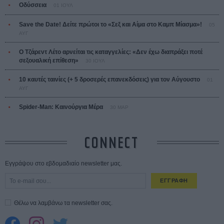
Οδύσσεια
01 ΙΟΥΛ
Save the Date! Δείτε πρώτοι το «Σεξ και Αίμα στο Καμπ Μίασμα»!
05
ΑΥΓ
Ο Τζάρεντ Λέτο αρνείται τις καταγγελίες: «Δεν έχω διαπράξει ποτέ
σεξουαλική επίθεση»
30 ΙΟΥΛ
10 καυτές ταινίες (+ 5 δροσερές επανεκδόσεις) για τον Αύγουστο
01
ΑΥΓ
Spider-Man: Καινούργια Μέρα
30 ΜΑΡ
CONNECT
Εγγράψου στο εβδομαδιαίο newsletter μας.
ΕΓΓΡΑΦΗ
Θέλω να λαμβάνω τα newsletter σας.