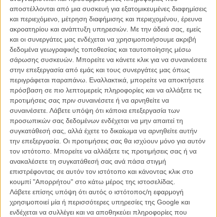
αποστέλλονται από μια συσκευή για εξατομικευμένες διαφημίσεις
Βραβείο ειδικών εφφέ και κινηματογραφικής καινοτομίας
:
και περιεχόμενο, μέτρηση διαφήμισης και περιεχομένου, έρευνα
ακροατηρίου και ανάπτυξη υπηρεσιών.
Με την άδειά σας, εμείς
Από την ταινία
«Ο Ξεναγός»
οι: Μαρία Kαραμάνου, Πηνελόπη
και οι συνεργάτες μας ενδέχεται να χρησιμοποιήσουμε ακριβή
Τιτόνη και Παντελής Τσιαχρής
δεδομένα γεωγραφικής τοποθεσίας και ταυτοποίησης μέσω
σάρωσης συσκευών. Μπορείτε να κάνετε κλικ για να συναινέσετε
Από την ταινία
«Η Πόλη των Παιδιών»
οι: Γιώργος Αλαχούζος και
στην επεξεργασία από εμάς και τους συνεργάτες μας όπως
Αργύρης Αλαχούζος
περιγράφεται παραπάνω. Εναλλακτικά, μπορείτε να αποκτήσετε
πρόσβαση σε πιο λεπτομερείς πληροφορίες και να αλλάξετε τις
Από την ταινία
«Τρεις Μέρες Ευτυχίας»
οι: 2/35 (Μάνος
προτιμήσεις σας πριν συναινέσετε ή να αρνηθείτε να
Χαμηλάκης και Νίκος Μούτσελος)
συναινέσετε.
Λάβετε υπόψη ότι κάποια επεξεργασία των
προσωπικών σας δεδομένων ενδέχεται να μην απαιτεί τη
Βραβείο μακιγιάζ
συγκατάθεσή σας, αλλά έχετε το δικαίωμα να αρνηθείτε αυτήν
την επεξεργασία. Οι προτιμήσεις σας θα ισχύουν μόνο για αυτόν
Από την ταινία
«'Αλπεις»
η Εύη Ζαφειροπούλου
τον ιστότοπο. Μπορείτε να αλλάξετε τις προτιμήσεις σας ή να
ανακαλέσετε τη συγκατάθεσή σας ανά πάσα στιγμή
Από την ταινία
«Το Γάλα»
η Κατερίνα Βαρθαλίτου
επιστρέφοντας σε αυτόν τον ιστότοπο και κάνοντας κλικ στο
κουμπί "Απορρήτου" στο κάτω μέρος της ιστοσελίδας.
Από την ταινία
«Παράδεισος»
η Εύη Ζαφειροπούλου
Λάβετε επίσης υπόψη ότι αυτός ο ιστότοπος/η εφαρμογή
χρησιμοποιεί μία ή περισσότερες υπηρεσίες της Google και
ενδέχεται να συλλέγει και να αποθηκεύει πληροφορίες που
Βραβείο ήχου