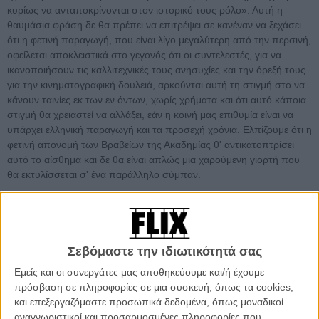
κυρίως να ανταποκρίνονται στον ιστορικό τους ρόλο». Αυτή η
θαυμάσια φράση δε θα πρέπει να επιτρέψει σε κανέναν να ξεχάσει
ότι η φετινή παραγωγή, που είναι λίγο μεγαλύτερη από την περσινή,
οφείλεται αποκλειστικά στο γεγονός ότι οι συντελεστές, για να
ικανοποιήσουν τις καλλιτεχνικές τους ανησυχίες και την όρεξή τους
για την κινηματογραφική δουλειά, αρκούνται αυτή τη στιγμή στο να
κάνουν ταινίες εκ των εν όντων, χωρίς χρήματα και ότι αυτό κάποια
στιγμή θα χρειαστεί να αλλάξει, εάν η κοινή μας επιθυμία είναι να
υπάρχει ελληνική παραγωγή και τα προσεχή χρόνια. Ελπίζουμε ότι η
φετινή απονομή των Βραβείων της Ακαδημίας θ' αντικατοπτρίσει
αυτό το αίσθημα και δε θα είναι απλώς μια χαρούμενη γιορτή που
θα εκτυλίσσεται σ' ένα παράλληλο σύμπαν.
Διαβάστε παρακάτω τις υποψηφιότητες και αναλογιστείτε μαζί μας,
από τη μία πλευρά, για την απουσία των "Αλπεων" του Γιώργου
Λάνθιμου από τις κατηγορίες σκηνοθεσίας και καλύτερης ταινίας
καθώς και, από την άλλη, για την έντονη παρουσία των
Σεβόμαστε την ιδιωτικότητά σας
πρωτοεμφανιζόμενων, αλλά και ταινιών που δεν έχουν συναντηθεί
Εμείς και οι συνεργάτες μας αποθηκεύουμε και/ή έχουμε
με το κοινό στις αίθουσες. Οι ταινίες με τις περισσότερες
πρόσβαση σε πληροφορίες σε μια συσκευή, όπως τα cookies,
υποψηφιότητες (από 11), είναι ο "Αδικος Κόσμος" του Φίλιππου
και επεξεργαζόμαστε προσωπικά δεδομένα, όπως μοναδικοί
Τσίτου και "Το Γάλα" του Γιώργου Σιούγα.
αναγνωριστικοί και προσαρμοσμένες πληροφορίες που