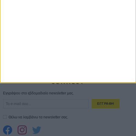
Save the Date! Δείτε πρώτοι το «Σεξ και Αίμα στο Καμπ Μίασμα»!
ΧΘΕΣ
Ο Τζάρεντ Λέτο αρνείται τις καταγγελίες: «Δεν έχω διαπράξει ποτέ
σεξουαλική επίθεση»
30 ΙΟΥΛ
10 καυτές ταινίες (+ 5 δροσερές επανεκδόσεις) για τον Αύγουστο
01
ΑΥΓ
Spider-Man: Καινούργια Μέρα
30 ΜΑΡ
CONNECT
Εγγράψου στο εβδομαδιαίο newsletter μας.
ΕΓΓΡΑΦΗ
Θέλω να λαμβάνω τα newsletter σας.