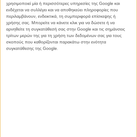
χρησιμοποιεί μία ή περισσότερες υπηρεσίες της Google και
«Logan»
, 15 αίθουσες στην Αθήνα, 40 πανελλαδικά, 55.871
ενδέχεται να συλλέγει και να αποθηκεύει πληροφορίες που
εισιτήρια (1η εβδομάδα)
περιλαμβάνουν, ενδεικτικά, τη συμπεριφορά επίσκεψης ή
χρήσης σας. Μπορείτε να κάνετε κλικ για να δώσετε ή να
«Μια Πόλη Δίπλα στη Θάλασσα»
, 20 αίθουσες στην Αθήνα, 32
αρνηθείτε τη συγκατάθεσή σας στην Google και τις σημάνσεις
πανελλαδικά, 9.388 εισιτήρια (3η εβδομάδα) / Σύνολο εισιτηρίων
τρίτων μερών της για τη χρήση των δεδομένων σας για τους
μέχρι και σήμερα: 37.102
σκοπούς που καθορίζονται παρακάτω στην ενότητα
συγκατάθεσης της Google.
«T2: Trainspotting 2»
, 27 αίθουσες στην Αθήνα, 58 πανελλαδικά,
7.894 εισιτήρια (1η εβδομάδα)
«H Ταινία LEGO Batman»
, 31 αίθουσες στην Αθήνα, 70
πανελλαδικά, 7.498 εισιτήρια (4η εβδομάδα) / Σύνολο εισιτηρίων
μέχρι και σήμερα: 57.449
«Moonlight»
, 19 αίθουσες στην Αθήνα, 30 πανελλαδικά, 6.946
εισιτήρια (6η εβδομάδα) / Σύνολο εισιτηρίων μέχρι και σήμερα:
32.564
«Πενήντα Πιο Σκοτεινές Αποχρώσεις Του Γκρι»
, 10 αίθουσες
στην Αθήνα, 30 πανελλαδικά, 6.803 εισιτήρια (4η εβδομάδα) /
Σύνολο εισιτηρίων μέχρι και σήμερα: 247.736