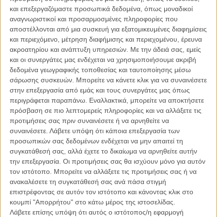
και επεξεργαζόμαστε προσωπικά δεδομένα, όπως μοναδικοί
Η απόσταση ανάμεσα σε μια μικρή ταινία και μια ταινία που δεν
αναγνωριστικοί και προσαρμοσμένες πληροφορίες που
ενδιαφέρει τον κόσμο μοιάζει πλέον μηδενική σε μια Ελλάδα που
αποστέλλονται από μια συσκευή για εξατομικευμένες διαφημίσεις
πριν τα Οσκαρ γνώρισε ένα από τα
χειρότερα σύνολα εισιτηρίων σε
και περιεχόμενο, μέτρηση διαφήμισης και περιεχομένου, έρευνα
πενθήμερο
και μετά τα Οσκαρ έκανε (πολύ καλά) επιτυχία το
ακροατηρίου και ανάπτυξη υπηρεσιών.
Με την άδειά σας, εμείς
«Logan»
, ενδιαφέρθηκε μια ιδέα παραπάνω για το
«Manchester by
και οι συνεργάτες μας ενδέχεται να χρησιμοποιήσουμε ακριβή
the Sea»
, δεν είδε το
«Trainspotting 2»
γιατί ξαφνικά φάνηκε σαν
δεδομένα γεωγραφικής τοποθεσίας και ταυτοποίησης μέσω
ρετρό (ή κάτι τέτοιο;) και έχασε παντελώς την ευκαιρία να δει και να
σάρωσης συσκευών. Μπορείτε να κάνετε κλικ για να συναινέσετε
απολαύσει τρεις υπέροχες ταινίες που βγήκαν την ίδια εβδομάδα -
στην επεξεργασία από εμάς και τους συνεργάτες μας όπως
αλλά άξιζαν όχι μόνο τα λεφτά και το ενδιαφέρον αλλά και μια
περιγράφεται παραπάνω. Εναλλακτικά, μπορείτε να αποκτήσετε
διάρκεια στις αίθουσες που τώρα δεν θα έχουν.
πρόσβαση σε πιο λεπτομερείς πληροφορίες και να αλλάξετε τις
προτιμήσεις σας πριν συναινέσετε ή να αρνηθείτε να
Αυτές είναι οι
«Υποψίες»
του Εμίν Αλπέρ, το
«Glory»
των Κριστίνα
συναινέσετε.
Λάβετε υπόψη ότι κάποια επεξεργασία των
Γκροσέβα και Πέταρ Βαλκάνοφ και η
«Πιο Ευτυχισμένη Μέρα στη
προσωπικών σας δεδομένων ενδέχεται να μην απαιτεί τη
Ζωή του Ολλι Μάκι»
το οποίο κατάφερε ευτυχώς σε 2 αίθουσες να
συγκατάθεσή σας, αλλά έχετε το δικαίωμα να αρνηθείτε αυτήν
κάνει σύνολο 1.775 εισιτήρια - θα σας προτείναμε τελείως
την επεξεργασία. Οι προτιμήσεις σας θα ισχύουν μόνο για αυτόν
ανεπιφύλακτα να δείτε και τις τρεις μέσα στις επόμενες ημέρες για
τον ιστότοπο. Μπορείτε να αλλάξετε τις προτιμήσεις σας ή να
να καταλάβετε τι ακριβώς χάνετε όταν δεν πάτε σινεμά.
ανακαλέσετε τη συγκατάθεσή σας ανά πάσα στιγμή
επιστρέφοντας σε αυτόν τον ιστότοπο και κάνοντας κλικ στο
Αναλυτικά το top ten των εισιτηρίων του τετραημέρου από τις
κουμπί "Απορρήτου" στο κάτω μέρος της ιστοσελίδας.
2 μέχρι και τις 5 Μαρτίου του 2017
Λάβετε επίσης υπόψη ότι αυτός ο ιστότοπος/η εφαρμογή