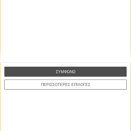
Ο πιο αναλυτικός οδηγός των καλοκαιρινών φεστιβάλ σε νησιά και ηπειρωτική
Ελλάδα είναι εδώ
Η επιτυχία είναι υπερτιμημένη. Δεν σε κάνει
καλύτερο, δεν σε πάει πουθενά η επιτυχία. Είναι
απλώς ένα ωραίο, ανεβαστικό, επιφανειακό
συναίσθημα.»
ΣΥΜΦΩΝΩ
ΠΕΡΙΣΣΟΤΕΡΕΣ ΕΠΙΛΟΓΕΣ
Βιμ Βέντερς
Συνέντευξη
ΝΕΕΣ ΤΑΙΝΙΕΣ
Ο Παραχαράκτης
L’ Affaire Bojarski (The Moneymaker)