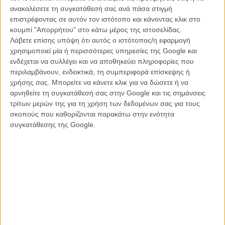
στην καρέκλα του σκηνοθέτη, ακολουθώντας πιστά τον κανόνα «αν
ανακαλέσετε τη συγκατάθεσή σας ανά πάσα στιγμή
κάτι δεν είναι χαλασμένο, μην προσπαθείς να το φτιάξεις»,
επιστρέφοντας σε αυτόν τον ιστότοπο και κάνοντας κλικ στο
αυξάνοντας απλά στο διπλάσιο την δράση και την ένταση.
κουμπί "Απορρήτου" στο κάτω μέρος της ιστοσελίδας.
Λάβετε επίσης υπόψη ότι αυτός ο ιστότοπος/η εφαρμογή
Γιατί έτσι πρέπει να είναι ένα καλό σίκουελ ταινίας δράσης.
χρησιμοποιεί μία ή περισσότερες υπηρεσίες της Google και
ενδέχεται να συλλέγει και να αποθηκεύει πληροφορίες που
Το «John Wick 2» δεν προσπαθεί να κάνει την σειρά να αποκτήσει
περιλαμβάνουν, ενδεικτικά, τη συμπεριφορά επίσκεψης ή
ένα cult status, και δεν το νοιάζει άλλωστε κάτι τέτοιο (αυτό το έχει
χρήσης σας. Μπορείτε να κάνετε κλικ για να δώσετε ή να
καταφέρει ήδη από την πρώτη κιόλας ταινία εξάλλου), αλλά
αρνηθείτε τη συγκατάθεσή σας στην Google και τις σημάνσεις
προσπαθεί να τιμήσει το ήδη υπάρχον αιμοβόρικο φαντεζί του
τρίτων μερών της για τη χρήση των δεδομένων σας για τους
σύμπαν. Ο,τι αγάπησε (ή μίσησε) κάποιος στην πρώτη ταινία
σκοπούς που καθορίζονται παρακάτω στην ενότητα
υπάρχει κι εδώ, με τον Σταχέλσκι να πατάει γκάζι από την αρχή και
συγκατάθεσης της Google.
να μην σταματάει μέχρι το τέλος.
Το δεύτερο κεφάλαιο του «John Wick» συνεχίζει να είναι ένα
απενοχοποιημένο b-movie με το στιλ και την βία να ρέουν άφθονα
σε κάθε σκηνή, κρύβοντας ένα είδος νουάρ λυρισμού στα
παρασκήνια. Κι αυτό είναι που καταφέρνει να προκαλέσει το
μεγαλύτερο ενδιαφέρον της ταινίας, περισσότερο ακόμα ίσως και
από το neon μεταμοντέρνο σύμπαν του και το ακόμα πιο κλισέ και
διεκπεραιωτικό του σενάριο. Κι όλα αυτά συνοδευμένα με ένα τέλειο
χορογραφημένο όργιο μαχών σώμα με σώμα κάτω από μια βροχή