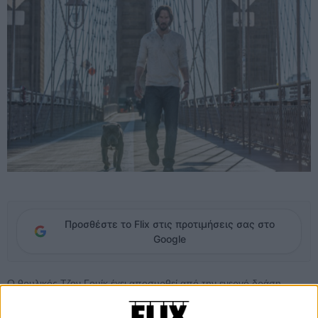
Προσθέστε το Flix στις προτιμήσεις σας στο
Google
Ο θρυλικός Τζον Γουίκ έχει αποσυρθεί από την ενεργό δράση,
αναγκάζεται όμως να επιστρέψει. Ενας παλιός του εχθρός δίνει ένα
τεράστιο ποσό προκειμένου ο Τζον Γουίκ να πεθάνει. Το