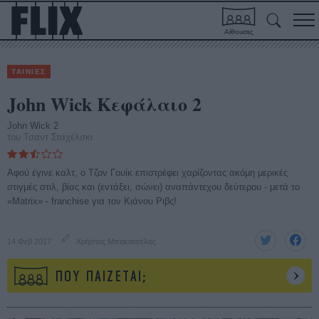
Αίθουσες
ΤΑΙΝΙΕΣ
John Wick Κεφάλαιο 2
John Wick 2
του Τσαντ Σταχέλσκι
Αφού έγινε καλτ, ο Τζον Γουίκ επιστρέφει χαρίζοντας ακόμη μερικές
στιγμές στιλ, βίας και (εντάξει, σώνει) αναπάντεχου δεύτερου - μετά το
«Matrix» - franchise για τον Κιάνου Ριβς!
14 Φεβ 2017
Χρήστος Μπακατσέλος
ΠΟΥ ΠΑΙΖΕΤΑΙ;