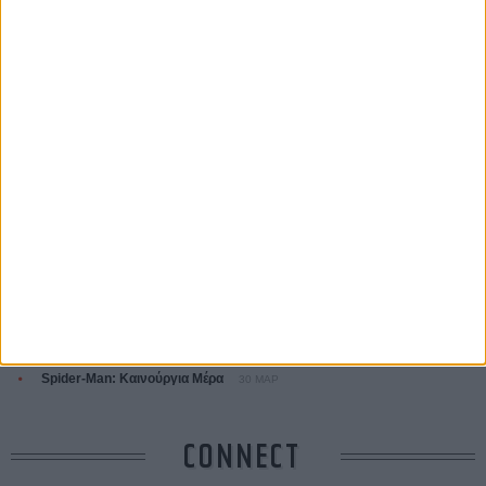
ΤΑ ΠΙΟ
ΔΙΑΒΑΣΜΕΝΑ
Οδύσσεια
01 ΙΟΥΛ
Save the Date! Δείτε πρώτοι το «Σεξ και Αίμα στο Καμπ Μίασμα»!
ΧΘΕΣ
Ο Τζάρεντ Λέτο αρνείται τις καταγγελίες: «Δεν έχω διαπράξει ποτέ
σεξουαλική επίθεση»
30 ΙΟΥΛ
10 καυτές ταινίες (+ 5 δροσερές επανεκδόσεις) για τον Αύγουστο
01
ΑΥΓ
Spider-Man: Καινούργια Μέρα
30 ΜΑΡ
CONNECT