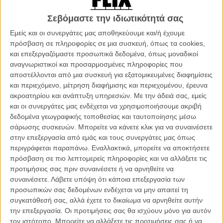
«συμβόλαιο θανάτου» είναι διεθνές και πληρωμένοι εκτελεστές από
όλο τον κόσμο τον αναζητούν. Ο Τζον Γουίκ όμως δεν είναι ένας
Σεβόμαστε την ιδιωτικότητά σας
εύκολος στόχος…
Εμείς και οι συνεργάτες μας αποθηκεύουμε και/ή έχουμε
πρόσβαση σε πληροφορίες σε μια συσκευή, όπως τα cookies,
Οταν βγήκε το πρώτο
«John Wick»
στις αίθουσες, είχαμε γράψει
και επεξεργαζόμαστε προσωπικά δεδομένα, όπως μοναδικοί
στο Flix: «χωρίς ίχνος ενοχής, αλλά με μια ελευθερία που αγγίζει τη
αναγνωριστικοί και προσαρμοσμένες πληροφορίες που
θρασύτατη αυθαιρεσία και με μοναδικό τους μέλημα να
αποστέλλονται από μια συσκευή για εξατομικευμένες διαφημίσεις
προσφέρουν ισχυρές δόσεις ανελέητου fun και ωμής βίας, οι
και περιεχόμενο, μέτρηση διαφήμισης και περιεχομένου, έρευνα
δημιουργοί του χτίζουν ένα σύμπαν που θα μπορούσε να είχε βγει
ακροατηρίου και ανάπτυξη υπηρεσιών.
Με την άδειά σας, εμείς
από ένα κόμικ, εξαιρετικά φωτισμένο και ακόμη πιο εξαιρετικά
και οι συνεργάτες μας ενδέχεται να χρησιμοποιήσουμε ακριβή
χορογραφημένο στις σκηνές που ο Κιάνου Ριβς καθαρίζει ντουζίνες
δεδομένα γεωγραφικής τοποθεσίας και ταυτοποίησης μέσω
από ανθρώπους που μπαίνουν στη μέση του θανάσιμου σχεδίου
σάρωσης συσκευών. Μπορείτε να κάνετε κλικ για να συναινέσετε
του.»
στην επεξεργασία από εμάς και τους συνεργάτες μας όπως
περιγράφεται παραπάνω. Εναλλακτικά, μπορείτε να αποκτήσετε
Θα μπορούσαμε να γράψουμε ακριβώς την ίδια κριτική (και να μην
πρόσβαση σε πιο λεπτομερείς πληροφορίες και να αλλάξετε τις
είχε απολύτως καμία διαφορά) και για το δεύτερο κεφάλαιο αυτής
προτιμήσεις σας πριν συναινέσετε ή να αρνηθείτε να
της αιματοβαμμένης ιστορίας εκδίκησης, με τον Κιάνου Ριβς να
συναινέσετε.
Λάβετε υπόψη ότι κάποια επεξεργασία των
αναλαμβάνει για άλλη μια φορά τον ρόλο του σκληροτράχηλου
προσωπικών σας δεδομένων ενδέχεται να μην απαιτεί τη
δολοφόνου που προσπαθεί να ζήσει μια νορμάλ ζωή, αλλά το
συγκατάθεσή σας, αλλά έχετε το δικαίωμα να αρνηθείτε αυτήν
παρελθόν του δεν τον αφήνει. Και αυτό είναι που προσπαθεί να
την επεξεργασία. Οι προτιμήσεις σας θα ισχύουν μόνο για αυτόν
πετύχει ο Τσαντ Σταχέλσκι, ο οποίος πηγαίνει σόλο αυτή την φορά
τον ιστότοπο. Μπορείτε να αλλάξετε τις προτιμήσεις σας ή να