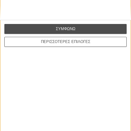
ΝΕΑ
ΣΥΜΦΩΝΩ
Μίλα μου για καλοκαιρινά φεστιβάλ κινηματογράφου
στην Ελλάδα
ΠΕΡΙΣΣΟΤΕΡΕΣ ΕΠΙΛΟΓΕΣ
Ο πιο αναλυτικός οδηγός των καλοκαιρινών φεστιβάλ σε νησιά και ηπειρωτική
Ελλάδα είναι εδώ
Η επιτυχία είναι υπερτιμημένη. Δεν σε κάνει
καλύτερο, δεν σε πάει πουθενά η επιτυχία. Είναι
απλώς ένα ωραίο, ανεβαστικό, επιφανειακό
συναίσθημα.»