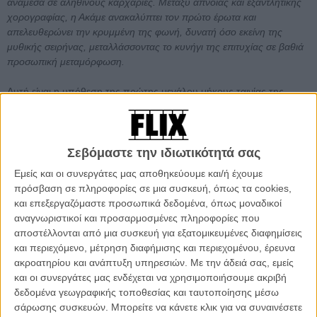
ανάμεσα σε αληθινούς καρχαρίες. Μεταξύ άπνοιας και εξαντλητικής
χορογραφίας, η Ακάμε ανακαλύπτει τον πρώτο έρωτα και
απελευθερώνει την κρυμμένη της φωνή, δυνατή όσο εκείνη της
μυθικής σειρήνας, μεταλλάσσοντας το κυνήγι της επιτυχίας σε βαθιά
προσωπική μεταμόρφωση.
Αυτή είναι η υπόθεση της πρώτης μεγάλου μήκους ταινίας της
Κωνσταντίνας Κοτζαμάνη με τίτλο «Τιτανικός Ωκεανός» που μόλις
ανακοινώθηκε ότι θα κάνει την πρεμιέρα της στο 79o Διεθνές
Φεστιβάλ Κινηματογράφου των Καννών στο τμήμα Ενα Κάποιο
Βλέμμα.
Σεβόμαστε την ιδιωτικότητά σας
Εμείς και οι συνεργάτες μας αποθηκεύουμε και/ή έχουμε
Η μεγάλη αυτή επιτυχία της Κωνσταντίνας Κοτζαμάνη έρχεται σαν
πρόσβαση σε πληροφορίες σε μια συσκευή, όπως τα cookies,
φυσική συνέχεια, μετά από τη θριαμβευτική πορεία που είχαν οι
και επεξεργαζόμαστε προσωπικά δεδομένα, όπως μοναδικοί
μικρού μήκους ταινίες της μέσα στην τελευταία δεκαετία στα
αναγνωριστικοί και προσαρμοσμένες πληροφορίες που
μεγαλύτερα φεστιβάλ και διοργανώσεις του κόσμου: το «Limbo»
αποστέλλονται από μια συσκευή για εξατομικευμένες διαφημίσεις
(2016) στο Φεστιβάλ Καννών, το «Washingtonia» (2014) στο
και περιεχόμενο, μέτρηση διαφήμισης και περιεχομένου, έρευνα
Βερολίνο, το
«Yellow Fieber»
(2015) και το
«What Mary Didn't
ακροατηρίου και ανάπτυξη υπηρεσιών.
Με την άδειά σας, εμείς
Know»
(2024) στο Λοκάρνο, ο «Ηλεκτρικός Κύκνος» (2020) στη
και οι συνεργάτες μας ενδέχεται να χρησιμοποιήσουμε ακριβή
Βενετία.
δεδομένα γεωγραφικής τοποθεσίας και ταυτοποίησης μέσω
σάρωσης συσκευών. Μπορείτε να κάνετε κλικ για να συναινέσετε