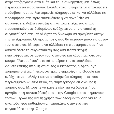
στην επεξεργασία από εμάς και τους συνεργάτες μας όπως
περιγράφεται παραπάνω. Εναλλακτικά, μπορείτε να αποκτήσετε
πρόσβαση σε πιο λεπτομερείς πληροφορίες και να αλλάξετε τις
προτιμήσεις σας πριν συναινέσετε ή να αρνηθείτε να
συναινέσετε.
Λάβετε υπόψη ότι κάποια επεξεργασία των
προσωπικών σας δεδομένων ενδέχεται να μην απαιτεί τη
συγκατάθεσή σας, αλλά έχετε το δικαίωμα να αρνηθείτε αυτήν
την επεξεργασία. Οι προτιμήσεις σας θα ισχύουν μόνο για αυτόν
τον ιστότοπο. Μπορείτε να αλλάξετε τις προτιμήσεις σας ή να
ανακαλέσετε τη συγκατάθεσή σας ανά πάσα στιγμή
επιστρέφοντας σε αυτόν τον ιστότοπο και κάνοντας κλικ στο
κουμπί "Απορρήτου" στο κάτω μέρος της ιστοσελίδας.
Γυρισμένος στην Ιαπωνία και τη Ρουμανία, ο «Τιτανικός Ωκεανός»
Λάβετε επίσης υπόψη ότι αυτός ο ιστότοπος/η εφαρμογή
είναι μια παραγωγή της Homemade Films, σε συμπαραγωγή με τις
χρησιμοποιεί μία ή περισσότερες υπηρεσίες της Google και
εταιρείες Wunderlust, deFilm, Frida Films, Mam Film, Happinet
ενδέχεται να συλλέγει και να αποθηκεύει πληροφορίες που
Phantom Studios, Bayerischer Rundfunk, ERT S.A., Vodafone TV
περιλαμβάνουν, ενδεικτικά, τη συμπεριφορά επίσκεψης ή
και Onassis Culture, και σε συνεργασία με τις Quiddity, Finite Films,
χρήσης σας. Μπορείτε να κάνετε κλικ για να δώσετε ή να
Felony, Arte και Avanpost Media.
αρνηθείτε τη συγκατάθεσή σας στην Google και τις σημάνσεις
τρίτων μερών της για τη χρήση των δεδομένων σας για τους
«Μέσα σε κάθε γυναίκα υπάρχει η φωνή μιας σειρήνας που την
σκοπούς που καθορίζονται παρακάτω στην ενότητα
κάνει να τραγουδά ελεύθερα, να νιώθει την καρδιά της να χτυπά
συγκατάθεσης της Google.
βαθιά και να αισθάνεται ολοκληρωτικά. Αυτή είναι η φωνή που