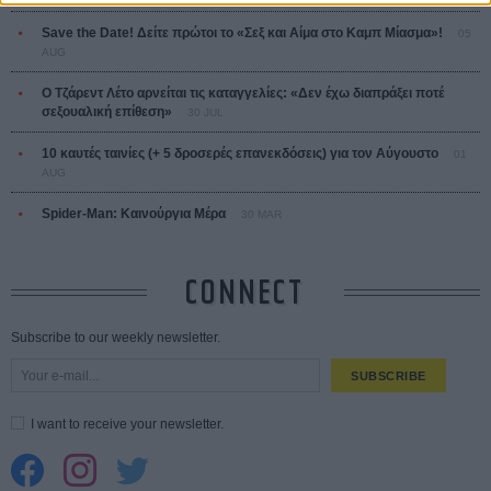
Save the Date! Δείτε πρώτοι το «Σεξ και Αίμα στο Καμπ Μίασμα»!
05
AUG
Ο Τζάρεντ Λέτο αρνείται τις καταγγελίες: «Δεν έχω διαπράξει ποτέ
σεξουαλική επίθεση»
30 JUL
10 καυτές ταινίες (+ 5 δροσερές επανεκδόσεις) για τον Αύγουστο
01
AUG
Spider-Man: Καινούργια Μέρα
30 MAR
CONNECT
Subscribe to our weekly newsletter.
SUBSCRIBE
I want to receive your newsletter.