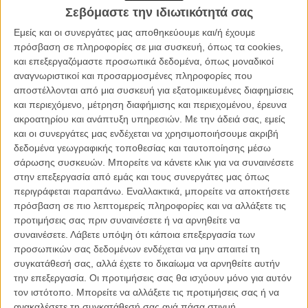
«ταξιδεύει» το παγκόσμιο κοινό στο επικό σύμπαν του Ομήρου.
Σεβόμαστε την ιδιωτικότητά σας
Ωστόσο, πίσω από τις κάμερες επικρατεί έντονη ανησυχία. Ελληνες
Εμείς και οι συνεργάτες μας αποθηκεύουμε και/ή έχουμε
επαγγελματίες του κινηματογραφικού κλάδου εκφράζουν φόβους
πρόσβαση σε πληροφορίες σε μια συσκευή, όπως τα cookies,
πως η χώρα μπορεί να χάσει τη διεθνή της δυναμική ως
και επεξεργαζόμαστε προσωπικά δεδομένα, όπως μοναδικοί
κινηματογραφικός προορισμός, εξαιτίας σοβαρών καθυστερήσεων
αναγνωριστικοί και προσαρμοσμένες πληροφορίες που
στην εκταμίευση του 40% cash rebate, που είναι το βασικό
αποστέλλονται από μια συσκευή για εξατομικευμένες διαφημίσεις
επενδυτικό κίνητρο που έχει φέρει διεθνείς παραγωγές στη χώρα
και περιεχόμενο, μέτρηση διαφήμισης και περιεχομένου, έρευνα
από το 2018.
ακροατηρίου και ανάπτυξη υπηρεσιών.
Με την άδειά σας, εμείς
και οι συνεργάτες μας ενδέχεται να χρησιμοποιήσουμε ακριβή
Σε
ρεπορτάζ που δημοσίευσε το Variety
, εν μέσω Φεστιβάλ Καννών,
δεδομένα γεωγραφικής τοποθεσίας και ταυτοποίησης μέσω
μιλούν Ελληνες παραγωγοί, αλλά και ο Διευθύνων Σύμβουλος του
σάρωσης συσκευών. Μπορείτε να κάνετε κλικ για να συναινέσετε
ΕΚΚΟΜΕΔ, Λεωνίδας Χριστόπουλος:
στην επεξεργασία από εμάς και τους συνεργάτες μας όπως
περιγράφεται παραπάνω. Εναλλακτικά, μπορείτε να αποκτήσετε
Εναν χρόνο μετά την ίδρυση του νέου κρατικού φορέα Creative
πρόσβαση σε πιο λεπτομερείς πληροφορίες και να αλλάξετε τις
Greece (ΕΚΚΟΜΕΔ), που ήρθε για να εξορθολογίσει τη λειτουργία
προτιμήσεις σας πριν συναινέσετε ή να αρνηθείτε να
των οπτικοακουστικών επενδύσεων, η αγορά παραμένει
συναινέσετε.
Λάβετε υπόψη ότι κάποια επεξεργασία των
μπλοκαρισμένη. Σύμφωνα με πληροφορίες, οι καθυστερήσεις στις
προσωπικών σας δεδομένων ενδέχεται να μην απαιτεί τη
πληρωμές ξεπερνούν τα 100 εκατομμύρια ευρώ, με δεκάδες
συγκατάθεσή σας, αλλά έχετε το δικαίωμα να αρνηθείτε αυτήν
παραγωγές να περιμένουν ακόμα τα χρήματά τους.
την επεξεργασία. Οι προτιμήσεις σας θα ισχύουν μόνο για αυτόν
τον ιστότοπο. Μπορείτε να αλλάξετε τις προτιμήσεις σας ή να
«Υπάρχουν πελάτες με δάνεια και οι τράπεζες απαιτούν
ανακαλέσετε τη συγκατάθεσή σας ανά πάσα στιγμή