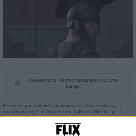
Προσθέστε το Flix στις προτιμήσεις σας στο
Google
Μετά από τρεις εβδομάδες γυρισμάτων σε ελληνικό έδαφος, η
υπερπαραγωγή «The Odyssey» του Κρίστοφερ Νόλαν – με
πρωταγωνιστές τους Ματ Ντέιμον, Τομ Χόλαντ και Ζεντάγια –
ολοκλήρωσε το ελληνικό σκέλος της και μεταφέρθηκε στη Σικελία,
επόμενο σταθμό του φιλόδοξου project της Universal που