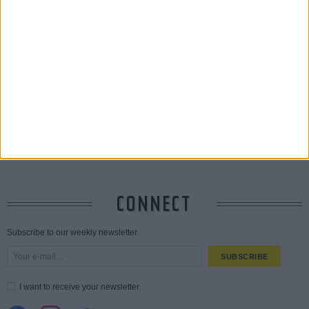
Οδύσσεια
01 JUL
Save the Date! Δείτε πρώτοι το «Σεξ και Αίμα στο Καμπ Μίασμα»!
ΧΘΕΣ
Ο Τζάρεντ Λέτο αρνείται τις καταγγελίες: «Δεν έχω διαπράξει ποτέ
σεξουαλική επίθεση»
30 JUL
10 καυτές ταινίες (+ 5 δροσερές επανεκδόσεις) για τον Αύγουστο
01
AUG
Spider-Man: Καινούργια Μέρα
30 MAR
CONNECT
Subscribe to our weekly newsletter.
SUBSCRIBE
I want to receive your newsletter.