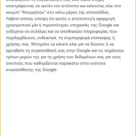
αποπληρωμή», λέει ο Κώστας Κεφάλας, επικεφαλής παραγωγής
επιστρέφοντας σε αυτόν τον ιστότοπο και κάνοντας κλικ στο
της Faliro House, που ανέλαβε την εκτέλεση της παραγωγής
κουμπί "Απορρήτου" στο κάτω μέρος της ιστοσελίδας.
«Οδύσσειας» στην Ελλάδα. «Οι ξένοι παραγωγοί αρχίζουν να
Λάβετε επίσης υπόψη ότι αυτός ο ιστότοπος/η εφαρμογή
δυσπιστούν. Ολο και περισσότερες ερωτήσεις γεννιούνται».
χρησιμοποιεί μία ή περισσότερες υπηρεσίες της Google και
ενδέχεται να συλλέγει και να αποθηκεύει πληροφορίες που
Ο Γιώργος Καρνάβας της Heretic – συμπαραγωγός στο «The
περιλαμβάνουν, ενδεικτικά, τη συμπεριφορά επίσκεψης ή
Birthday Party» με τον Γουίλεμ Νταφόε – προειδοποιεί: «Χρειάζονται
χρήσης σας. Μπορείτε να κάνετε κλικ για να δώσετε ή να
χρόνια για να χτίσεις εμπιστοσύνη και μπορεί να τη χάσεις μέσα σε
αρνηθείτε τη συγκατάθεσή σας στην Google και τις σημάνσεις
λίγες εβδομάδες. Τώρα πληρώνουμε την κακοδιαχείριση της
τρίτων μερών της για τη χρήση των δεδομένων σας για τους
μετάβασης από τη διοίκηση και τα υπουργεία».
σκοπούς που καθορίζονται παρακάτω στην ενότητα
συγκατάθεσης της Google.
Διαβάστε ακόμα:
H «Οδύσσεια» του Κρίστοφερ Νόλαν θα είναι
η πρώτη ταινία που γυρίζεται εξ ολοκλήρου με κάμερες Imax
(!)