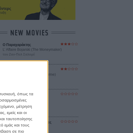
έντερς
ευξη
NEW MOVIES
Ο Παραχαράκτης
L’ Affaire Bojarski (The Moneymaker)
του Ζαν-Πολ Σαλομέ
Γνήσιο Αντίγραφο
Certified Copy (Copie Conforme)
του Αμπάς Κιαροστάμι
 συσκευή, όπως τα
Ο Κλειδαράς του Ενός
Εκατομμυρίου
προσαρμοσμένες
Le Million
ιεχόμενο, μέτρηση
του Γκρεγκουάρ Βινιερόν
ς, εμείς και οι
και ταυτοποίησης
Αυτό που Ξέρουν οι Γυναίκες
ό εμάς και τους
Pour le Plaisir
σβαση σε πιο
του Ρεέμ Κερισί