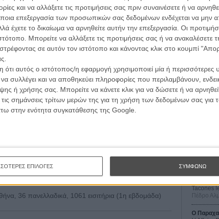
.418
ίες και να αλλάξετε τις προτιμήσεις σας πριν συναινέσετε ή να αρνηθεί
ποια επεξεργασία των προσωπικών σας δεδομένων ενδέχεται να μην απ
ην Αθήνα, 55 πανελλαδικά, 6.820 εισιτήρια (5η
λά έχετε το δικαίωμα να αρνηθείτε αυτήν την επεξεργασία. Οι προτιμήσ
ι σήμερα: 155.082
ιστότοπο. Μπορείτε να αλλάξετε τις προτιμήσεις σας ή να ανακαλέσετε
στρέφοντας σε αυτόν τον ιστότοπο και κάνοντας κλικ στο κουμπί "Απ
σες στην Αθήνα, 44 πανελλαδικά, 6.623 εισιτήρια (6η
ς.
ι σήμερα: 82.816
 ότι αυτός ο ιστότοπος/η εφαρμογή χρησιμοποιεί μία ή περισσότερες 
ι να συλλέγει και να αποθηκεύει πληροφορίες που περιλαμβάνουν, ενδεικ
των»
, 18 αίθουσες στην Αθήνα, 49 πανελλαδικά, 3.564
Οι Αρμονί
ης ή χρήσης σας. Μπορείτε να κάνετε κλικ για να δώσετε ή να αρνηθε
Werckmei
Μπέλα Τα
 τις σημάνσεις τρίτων μερών της για τη χρήση των δεδομένων σας για
άτω στην ενότητα συγκατάθεσης της Google.
ν Αθήνα, 18 πανελλαδικά, 1940 εισιτήρια (4η εβδομάδα)
Μια Θέση 
A Place in
.798
Τζορτζ Στί
την Αθήνα, 1.819 εισιτήρια (1η εβδομάδα)
Οδύσσεια
The Odys
Κρίστοφε
ες στην Αθήνα, 20 πανελλαδικά, 1.386 εισιτήρια (7η
ΣΣΟΤΕΡΕΣ ΕΠΙΛΟΓΕΣ
ΣΥΜΦΩΝΩ
ι σήμερα: 51.544
Ψηλά Τακ
Tacones l
θήνα, 36 πανελλαδικά, 1061 εισιτήρια (1η εβδομάδα)
Πέδρο Αλ
Ο Παραχα