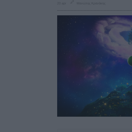
20 apr
Μανώλης Κρανάκης