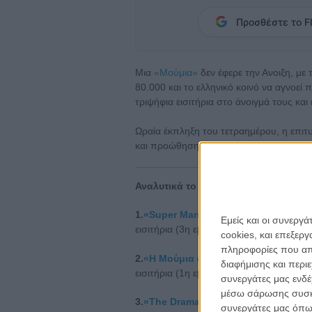
Προσθέστε το Fl
Μια
«Μούμια»
δεν έφερε την Ανοιξη, με τ
80.000 και το ελληνικό κοινό να αγνοεί 
τριψήφια εισιτήρια στο άνοιγμά τους και
Ωραία έκπληξη του τετραημέρου, η επι
και προώθηση γίνεται μια ταινία που αν α
Αναλυτικά το τοπ-10 των εισιτηρίων 
1.
«Super Mario Galaxy: Η Ταινία»
, 48
Εμείς και οι συνεργ
εισιτήρια (3η εβδομάδα) | Σύνολο εισιτη
cookies, και επεξε
πληροφορίες που απο
2.
«Η Μούμια από τον Λι Κρόνιν»
, 29
διαφήμισης και περι
εισιτήρια (1η εβδομάδα)
συνεργάτες μας ενδέ
μέσω σάρωσης συσκευ
3.
«The Drama»
, 24 αίθουσες στην Αθήν
συνεργάτες μας όπω