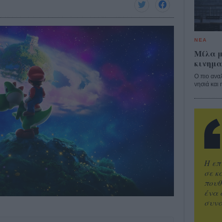
ΝΕΑ
Μίλα μ
κινημα
Ο πιο ανα
νησιά και 
Η επ
σε κ
πουθ
ένα 
συνα