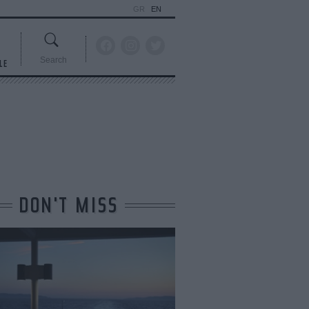
GR
EN
Search
LE
DON'T MISS