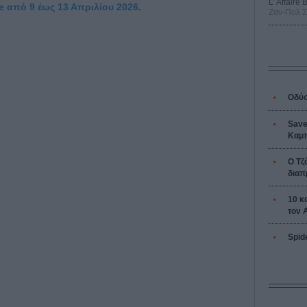
L’ Affaire
ce από 9 έως 13 Απριλίου 2026
.
Ζαν-Πολ 
Οδύσ
Save
Καμπ
Ο Τζ
διαπ
10 κ
τον 
Spid