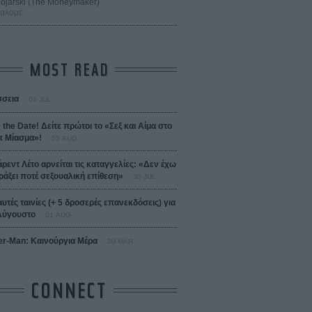
 Bojarski (The Moneymaker)
Σαλομέ
MOST READ
σεια
01 JUL
 the Date! Δείτε πρώτοι το «Σεξ και Αίμα στο
 Μίασμα»!
05 AUG
άρεντ Λέτο αρνείται τις καταγγελίες: «Δεν έχω
ράξει ποτέ σεξουαλική επίθεση»
30 JUL
αυτές ταινίες (+ 5 δροσερές επανεκδόσεις) για
Αύγουστο
01 AUG
er-Man: Καινούργια Μέρα
30 MAR
CONNECT