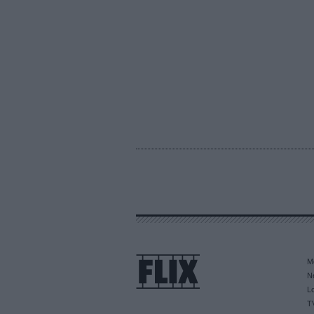
M
N
L
T