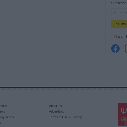
Subscribe 
SUBSC
I want 
ovies
About Flix
ews
Advertising
ong Reads
Terms of Use & Privacy
V