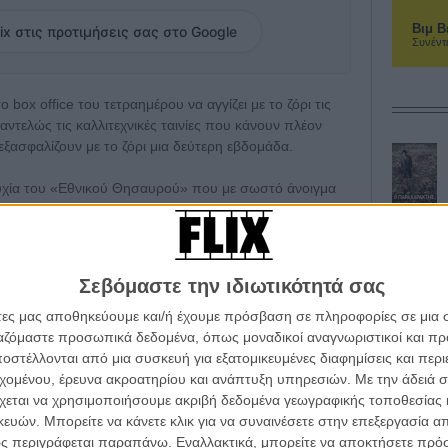
Βιμ Β
ix στις προτιμήσεις σας στο Google
Συνέντ
ο box office του τετραημέρου να αγγίζει με το ζόρι τις
παντελώς τις καλλιτεχνικές ταινίες που κάνουν πλέον
 εξασφαλίζουν με το ζόρι μια δεύτερη εβδομάδα.
τυχία του «Εθνικού Θησαυρού» που με σωστό άνοιγμα
ντέξει στις αίθουσες θα αυξήσει το κοινό της.
του τετραημέρου 16 έως 19 Απριλίου 2026.
Σεβόμαστε την ιδιωτικότητά σας
 αίθουσες στην Αθήνα, 136 πανελλαδικά, 26.183
άτες μας αποθηκεύουμε και/ή έχουμε πρόσβαση σε πληροφορίες σε μια
ρίων μέχρι και σήμερα: 118.406
ργαζόμαστε προσωπικά δεδομένα, όπως μοναδικοί αναγνωριστικοί και 
στέλλονται από μια συσκευή για εξατομικευμένες διαφημίσεις και περ
 αίθουσες στην Αθήνα, 101 πανελλαδικά, 12.357
εχομένου, έρευνα ακροατηρίου και ανάπτυξη υπηρεσιών.
Με την άδειά σα
χεται να χρησιμοποιήσουμε ακριβή δεδομένα γεωγραφικής τοποθεσίας 
ών. Μπορείτε να κάνετε κλικ για να συναινέσετε στην επεξεργασία απ
α, 65 πανελλαδικά, 8.657 εισιτήρια (3η εβδομάδα) |
ς περιγράφεται παραπάνω. Εναλλακτικά, μπορείτε να αποκτήσετε πρό