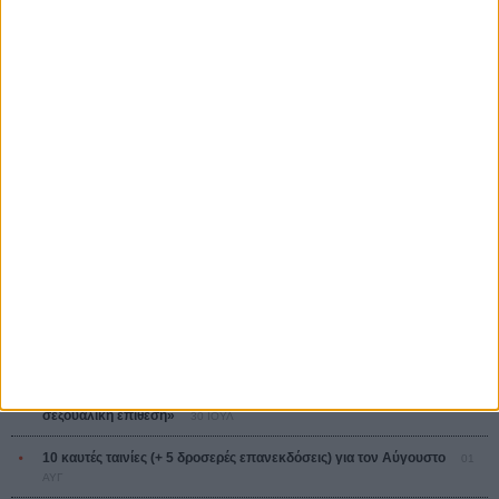
Ψηλά Τακούνια
Tacones lejanos
Πέδρο Αλμοδόβαρ
Ο Παραχαράκτης
L’ Affaire Bojarski (The Moneymaker)
Ζαν-Πολ Σαλομέ
ΤΑ ΠΙΟ
ΔΙΑΒΑΣΜΕΝΑ
Οδύσσεια
01 ΙΟΥΛ
Save the Date! Δείτε πρώτοι το «Σεξ και Αίμα στο Καμπ Μίασμα»!
05
ΑΥΓ
Ο Τζάρεντ Λέτο αρνείται τις καταγγελίες: «Δεν έχω διαπράξει ποτέ
σεξουαλική επίθεση»
30 ΙΟΥΛ
10 καυτές ταινίες (+ 5 δροσερές επανεκδόσεις) για τον Αύγουστο
01
ΑΥΓ