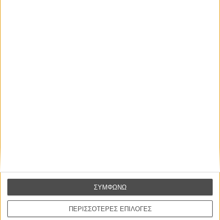
ΗΠΑ, 2021
Παραγωγή:
Κέβιν Φέιγκ, Εϊμι Πασκάλ
Σκηνοθεσία:
Τζον Γουότς
Σενάριο:
Κρις ΜακΚένα, Ερικ Σόμερς
Φωτογραφία:
Μάουρο Φιόρε
Μουσική:
Μάικλ Τσιακίνο
Πρωταγωνιστούν:
Τομ Χόλαντ, Ζεντάγια, Μπένεντικτ Κάμπερμπατς, Τζον
Φαβρό
Διάρκεια:
150 λεπτά
Διανομή:
Feelgood Entertainment
ΠΟΥ ΠΑΙΖΕΤΑΙ;
ΜΗ ΧΑΣΕΤΕ
ΣΥΜΦΩΝΩ
ΠΕΡΙΣΣΟΤΕΡΕΣ ΕΠΙΛΟΓΕΣ