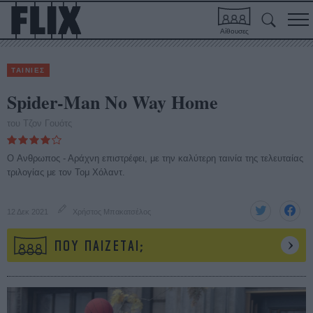
Αίθουσες
ΤΑΙΝΙΕΣ
Spider-Man No Way Home
του Τζον Γουότς
O Ανθρωπος - Αράχνη επιστρέφει, με την καλύτερη ταινία της τελευταίας
τριλογίας με τον Τομ Χόλαντ.
12 Δεκ 2021
Χρήστος Μπακατσέλος
ΠΟΥ ΠΑΙΖΕΤΑΙ;