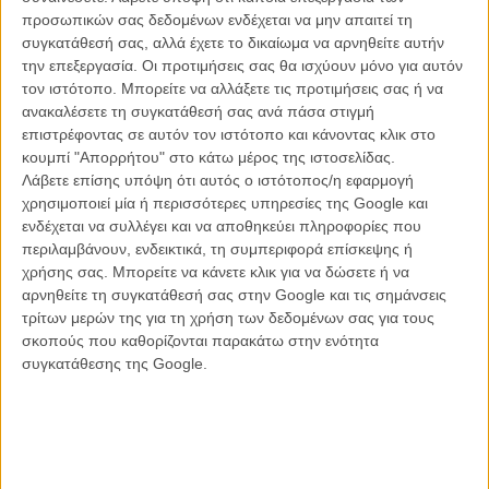
Spider-Man για τον καθένα, αλλά για κάποιο λόγο ο σκηνοθέτης
προσωπικών σας δεδομένων ενδέχεται να μην απαιτεί τη
Τζον Γουάτς το κάνει με μια αμέριστη ευκολία με τη νέα του ταινία
συγκατάθεσή σας, αλλά έχετε το δικαίωμα να αρνηθείτε αυτήν
«Spider-Man: No Way Home». Μια ταινία που πέρα από το όποιο
την επεξεργασία. Οι προτιμήσεις σας θα ισχύουν μόνο για αυτόν
fan service και αν εξυπηρετεί, καταφέρνει να κλείσει με τον καλύτερο
τον ιστότοπο. Μπορείτε να αλλάξετε τις προτιμήσεις σας ή να
δυνατό τρόπο την τελευταία τριλογία (αυτή με τον Τομ Χόλαντ) και
ανακαλέσετε τη συγκατάθεσή σας ανά πάσα στιγμή
να μας δώσει μια από τις καλύτερες ταινίες «Spider-Man» που
επιστρέφοντας σε αυτόν τον ιστότοπο και κάνοντας κλικ στο
έχουν γυριστεί ποτέ. Οσο κι αν ακούγεται αυτό για μερικούς ως
κουμπί "Απορρήτου" στο κάτω μέρος της ιστοσελίδας.
ιεροσυλία το «No Way Home» φτάνει και σε σημεία μάλιστα
Λάβετε επίσης υπόψη ότι αυτός ο ιστότοπος/η εφαρμογή
ξεπερνά, το «Spider-Man 2» του Σαμ Ράιμι.
χρησιμοποιεί μία ή περισσότερες υπηρεσίες της Google και
ενδέχεται να συλλέγει και να αποθηκεύει πληροφορίες που
Συνεχίζοντας ακριβώς από εκεί που τελείωσε η προηγούμενη ταινία
περιλαμβάνουν, ενδεικτικά, τη συμπεριφορά επίσκεψης ή
«Spider-Man: Μακριά από τον Τόπο του»
, βλέπουμε πως για
χρήσης σας. Μπορείτε να κάνετε κλικ για να δώσετε ή να
πρώτη φορά στην κινηματογραφική ιστορία του Spider-Man, η
αρνηθείτε τη συγκατάθεσή σας στην Google και τις σημάνσεις
ταυτότητά του αποκαλύπτεται, φέρνοντας τις ευθύνες του ως
τρίτων μερών της για τη χρήση των δεδομένων σας για τους
υπερήρωα σε πόλεμο με την κανονικότητα στη ζωή του και
σκοπούς που καθορίζονται παρακάτω στην ενότητα
θέτοντας αυτούς που αγαπά περισσότερο σε κίνδυνο. Οταν
συγκατάθεσης της Google.
απευθύνεται στον Dr. Strange να τον βοηθήσει με την
αποκατάσταση του μυστικού του, το ξόρκι ανοίγει μια πόρτα στον
κόσμο που επιτρέπει να ελευθερωθούν οι πιο δυνατοί εχθροί που
έχει αντιμετωπίσει ποτέ ο Spider-Man σε κάθε σύμπαν. Τώρα, ο
Πίτερ πρέπει να ξεπεράσει την πιο μεγάλη πρόκληση, που θα