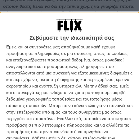
όποιον θεατή θέλει να δει την ταινία χωρίς να γνωρίζει τίποτα,
γι' αυτό και προτείνουμε να διαβάσετε το κείμενο αφού έχετε
δει την ταινία.]
Ισως είναι δύσκολο να περιγράψει κάποιος με λέξεις το τι μπορεί να
Σεβόμαστε την ιδιωτικότητά σας
σημαίνει για τον καθένα ο χαρακτήρας του Spider-Man, ένας από
τους ελάχιστους χάρτινους υπερήρωες που έχει καταφέρει να
Εμείς και οι συνεργάτες μας αποθηκεύουμε και/ή έχουμε
αγαπηθεί όσο λίγοι.
πρόσβαση σε πληροφορίες σε μια συσκευή, όπως τα cookies,
και επεξεργαζόμαστε προσωπικά δεδομένα, όπως μοναδικοί
Για κάποιους είναι οι διασκεδαστικές και πολλές φορές
αναγνωριστικοί και προσαρμοσμένες πληροφορίες που
συναρπαστικές περιπέτειές του ως ο φιλικός Spider-Man της
αποστέλλονται από μια συσκευή για εξατομικευμένες διαφημίσεις
γειτονίας, με τις τρομερές δυνάμεις του και τους κακούς που
και περιεχόμενο, μέτρηση διαφήμισης και περιεχομένου, έρευνα
αντιμετωπίζει κάθε φορά. Για πολλούς όμως είναι κυρίως ότι πίσω
ακροατηρίου και ανάπτυξη υπηρεσιών.
Με την άδειά σας, εμείς
από αυτή τη μάσκα κρύβεται ένα απλό αγόρι, με το όνομα Πίτερ
και οι συνεργάτες μας ενδέχεται να χρησιμοποιήσουμε ακριβή
Πάρκερ, με τα καθημερινά του προβλήματα, τους φίλους του και τις
δεδομένα γεωγραφικής τοποθεσίας και ταυτοποίησης μέσω
ανασφάλειές του που κάθε φορά προσπαθεί, με δυσκολία, να βρει
σάρωσης συσκευών. Μπορείτε να κάνετε κλικ για να συναινέσετε
μια ισορροπία ανάμεσα ζωή του και τον συνεχή αγώνα του να κάνει
στην επεξεργασία από εμάς και τους συνεργάτες μας όπως
πάντα το σωστό ως υπερήρωας, σε μια ιστορία ενηλικίωσης που
περιγράφεται παραπάνω. Εναλλακτικά, μπορείτε να αποκτήσετε
συνεχίζει να βρίσκει απήχηση σε κάθε επόμενη γενιά.
πρόσβαση σε πιο λεπτομερείς πληροφορίες και να αλλάξετε τις
προτιμήσεις σας πριν συναινέσετε ή να αρνηθείτε να
Ναι, είναι κάπως δύσκολο να περιγράψει κάποιος το τι σημαίνει ο
συναινέσετε.
Λάβετε υπόψη ότι κάποια επεξεργασία των