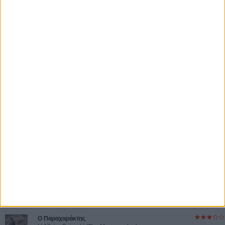
Ο πιο αναλυτικός οδηγός των καλοκαιρινών φεστιβάλ σε νησιά και ηπειρωτική
Ελλάδα είναι εδώ
Η επιτυχία είναι υπερτιμημένη. Δεν σε κάνει
καλύτερο, δεν σε πάει πουθενά η επιτυχία. Είναι
απλώς ένα ωραίο, ανεβαστικό, επιφανειακό
συναίσθημα.»
Βιμ Βέντερς
Συνέντευξη
ΝΕΕΣ ΤΑΙΝΙΕΣ
Ο Παραχαράκτης