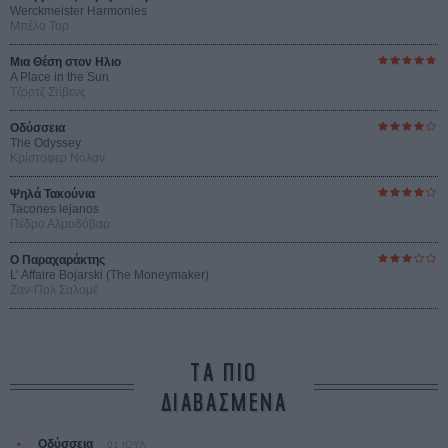
Werckmeister Harmonies
Μπέλα Ταρ
Μια Θέση στον Ηλιο
A Place in the Sun
Τζορτζ Στίβενς
Οδύσσεια
The Odyssey
Κρίστοφερ Νόλαν
Ψηλά Τακούνια
Tacones lejanos
Πέδρο Αλμοδόβαρ
Ο Παραχαράκτης
L’ Affaire Bojarski (The Moneymaker)
Ζαν-Πολ Σαλομέ
ΤΑ ΠΙΟ
ΔΙΑΒΑΣΜΕΝΑ
Οδύσσεια
01 ΙΟΥΛ