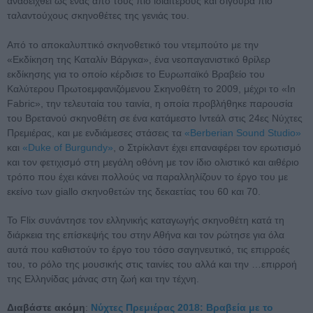
αναδειχθεί ως ένας από τους πιο ιδιαίτερους και σίγουρα πιο
ταλαντούχους σκηνοθέτες της γενιάς του.
Από το αποκαλυπτικό σκηνοθετικό του ντεμπούτο με την
«Εκδίκηση της Καταλίν Βάργκα», ένα νεοπαγανιστικό θρίλερ
εκδίκησης για το οποίο κέρδισε το Ευρωπαϊκό Βραβείο του
Καλύτερου Πρωτοεμφανιζόμενου Σκηνοθέτη το 2009, μέχρι το «In
Fabric», την τελευταία του ταινία, η οποία προβλήθηκε παρουσία
του Βρετανού σκηνοθέτη σε ένα κατάμεστο Ιντεάλ στις 24ες Νύχτες
Πρεμιέρας, και με ενδιάμεσες στάσεις τα
«Berberian Sound Studio»
και
«Duke of Burgundy»
, ο Στρίκλαντ έχει επαναφέρει τον ερωτισμό
και τον φετιχισμό στη μεγάλη οθόνη με τον ίδιο ολιστικό και αιθέριο
τρόπο που έχει κάνει πολλούς να παραλληλίζουν το έργο του με
εκείνο των giallo σκηνοθετών της δεκαετίας του 60 και 70.
Το Flix συνάντησε τον ελληνικής καταγωγής σκηνοθέτη κατά τη
διάρκεια της επίσκεψής του στην Αθήνα και τον ρώτησε για όλα
αυτά που καθιστούν το έργο του τόσο σαγηνευτικό, τις επιρροές
του, το ρόλο της μουσικής στις ταινίες του αλλά και την …επιρροή
της Ελληνίδας μάνας στη ζωή και την τέχνη.
Διαβάστε ακόμη
:
Νύχτες Πρεμιέρας 2018: Βραβεία με το