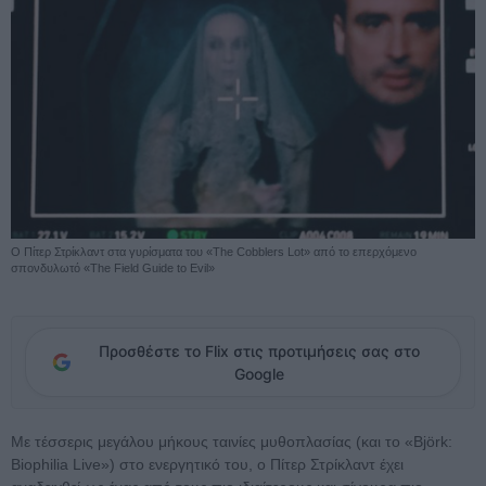
O Πίτερ Στρίκλαντ στα γυρίσματα του «The Cobblers Lot» από το επερχόμενο
σπονδυλωτό «The Field Guide to Evil»
Προσθέστε το Flix στις προτιμήσεις σας στο
Google
Με τέσσερις μεγάλου μήκους ταινίες μυθοπλασίας (και το «Björk:
Biophilia Live») στο ενεργητικό του, ο Πίτερ Στρίκλαντ έχει