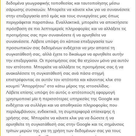
ακαδημαϊκή εκπάιδευση στον κινηματογράφο και κάνω μόνο ό,τι
δεδομένα γεωγραφικής τοποθεσίας και ταυτοποίησης μέσω
εμπειρικά έχω μάθει (γελάει) Δεν υπήρχε εξαρχής τέτοια πρόθεση
σάρωσης συσκευών. Μπορείτε να κάνετε κλικ για να συναινέσετε
πάντως. Δεν προγραμματίζω τίποτα, η ιδέα για κάθε ταινία
στην επεξεργασία από εμάς και τους συνεργάτες μας όπως
προκύπτει αφού περάσει αρκετός καιρός από την προηγούμενη.
περιγράφεται παραπάνω. Εναλλακτικά, μπορείτε να αποκτήσετε
Μεσολάβησε αρκετό χρονικό διάστημα ανάμεσα στα «Η Εκδίκηση
πρόσβαση σε πιο λεπτομερείς πληροφορίες και να αλλάξετε τις
της Καταλίν Βάργκα», «Berberian Sound Studio» και «Duke of
προτιμήσεις σας πριν συναινέσετε ή να αρνηθείτε να
Burgundy». Αλλά υποθέτω πως οι ίδιες εμμονές αναφύονται κάθε
συναινέσετε.
Λάβετε υπόψη ότι κάποια επεξεργασία των
φορά που ξεκινώ τη συγγραφή ενός σεναρίου, επομένως αυτό
προσωπικών σας δεδομένων ενδέχεται να μην απαιτεί τη
συνδέει μεταφυσικά όλες τις ταινίες μου. Δεν ξέρω πάντως πού θα
συγκατάθεσή σας, αλλά έχετε το δικαίωμα να αρνηθείτε αυτήν
καταλήξω. Αυτή είναι η μαγεία της συγγραφής. Υπάρχει μία ομορφιά
την επεξεργασία. Οι προτιμήσεις σας θα ισχύουν μόνο για αυτόν
στο να μην κάνεις τα πράγματα συνειδητά. Αναδρομικά θα πω πως
τον ιστότοπο. Μπορείτε να αλλάξετε τις προτιμήσεις σας ή να
τα μόνα συνδετικά στοιχεία που βρίσκω πως υπάρχουν σε κάθε
ανακαλέσετε τη συγκατάθεσή σας ανά πάσα στιγμή
ταινία μου είναι ότι υπάρχει πάντα ένας χαρακτήρας που αγνοείται
επιστρέφοντας σε αυτόν τον ιστότοπο και κάνοντας κλικ στο
από τους υπόλοιπους και δεν του δίνεται σημασία και ότι η χρήση
κουμπί "Απορρήτου" στο κάτω μέρος της ιστοσελίδας.
του ήχου προκαλεί αυτό που ονομάζεται asmr (autonomous
Λάβετε επίσης υπόψη ότι αυτός ο ιστότοπος/η εφαρμογή
sensory meridian response).
χρησιμοποιεί μία ή περισσότερες υπηρεσίες της Google και
ενδέχεται να συλλέγει και να αποθηκεύει πληροφορίες που
Φαντάζομαι πως θα σας έχουν ρωτήσει άπειρες φορές για το
περιλαμβάνουν, ενδεικτικά, τη συμπεριφορά επίσκεψης ή
giallo και το αν οι ταινίες σας είναι ένα homage στις ιταλικές
χρήσης σας. Μπορείτε να κάνετε κλικ για να δώσετε ή να
ταινίες τρόμου του 60 και του 70. Αυτή είναι μια συνειδητή
αρνηθείτε τη συγκατάθεσή σας στην Google και τις σημάνσεις
επιλογή; Ποιές είναι οι επιρροές σας γενικότερα;
τρίτων μερών της για τη χρήση των δεδομένων σας για τους