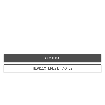
ακόμα και ηχητικά. Ήθελα να το αποτυπώσω αυτό όσο πιο
αισθησιακά γίνεται.
ΣΥΜΦΩΝΩ
ΠΕΡΙΣΣΟΤΕΡΕΣ ΕΠΙΛΟΓΕΣ
Η Εκδίκηση της Καταλίν Βάργκα