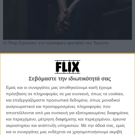
Ο Πίτερ Στρίκλαντ στο πρόσφατο φεστιβάλ του Τορόντο
Κάθε μία από τις ταινίες σας είναι μια ξεχωριστή
οπτικοακουστική εμπειρία, αλλά με έναν τρόπο μοιάζουν να
ανήκουν όλες στο ίδιο σύμπαν. Πιστεύετε ότι υπάρχει κάποιος
συνεκτικός δεσμός ή κάποια αλληλουχία μεταξύ τους;
Σεβόμαστε την ιδιωτικότητά σας
Υπάρχει, αλλά δεν είναι μια συνειδητή προσπάθεια, νομίζω πως
Εμείς και οι συνεργάτες μας αποθηκεύουμε και/ή έχουμε
αυτό συμβαίνει σε όλους τους δημιουργούς που γράφουν και
πρόσβαση σε πληροφορίες σε μια συσκευή, όπως τα cookies,
σκηνοθετούν τις ταινίες τους. Κάποιοι σκηνοθέτες έχουν μια
και επεξεργαζόμαστε προσωπικά δεδομένα, όπως μοναδικοί
ιδιαίτερη οπτική ταυτότητα, που μεταφέρεται από ταινία σε ταινία,
αναγνωριστικοί και προσαρμοσμένες πληροφορίες που
όπως πχ ο Γουές Aντερσον, ειδικά στο production design. Τα
αποστέλλονται από μια συσκευή για εξατομικευμένες διαφημίσεις
σκηνικά και τα κουστούμια στις δικές μου ταινίες είναι ολότελα
και περιεχόμενο, μέτρηση διαφήμισης και περιεχομένου, έρευνα
διαφορετικά, κάθε φορά θέλω να δημιουργήσω έναν νέο κόσμο.
ακροατηρίου και ανάπτυξη υπηρεσιών.
Με την άδειά σας, εμείς
Ίσως κάποια πράγματα να φαίνονται ίδια, γιατί δεν είχα ποτέ
και οι συνεργάτες μας ενδέχεται να χρησιμοποιήσουμε ακριβή