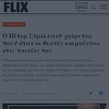
Αίθουσες
ΣΥΝΕΝΤΕΥΞΗ
Ο Πίτερ Στρίκλαντ χαίρεται
πολύ όταν οι θεατές κοιμούνται
στις ταινίες του
Ο Βρετανός σκηνοθέτης των «Η Εκδίκηση της Καταλίν Βάργκα»,
«Berberian Sound Studio» και «Duke of Burgundy» βρέθηκε στην Αθήνα
για την πρεμιέρα της νέας του ταινίας «In Fabric» στις Νύχτες Πρεμιέρας
και μίλησε στο Flix για τον άτυπο φόρο τιμής στο giallo, το φετιχισμό...
μέχρι και την Ελληνιδα μαμά του.
30 Σεπ 2018
Τάσος Χατζηευφραιμίδης