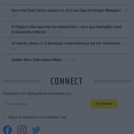
Save the Date! Δείτε πρώτοι το «Σεξ και Αίμα στο Καμπ Μίασμα»!
05
ΑΥΓ
Ο Τζάρεντ Λέτο αρνείται τις καταγγελίες: «Δεν έχω διαπράξει ποτέ
σεξουαλική επίθεση»
30 ΙΟΥΛ
10 καυτές ταινίες (+ 5 δροσερές επανεκδόσεις) για τον Αύγουστο
01
ΑΥΓ
Spider-Man: Καινούργια Μέρα
30 ΜΑΡ
CONNECT
Εγγράψου στο εβδομαδιαίο newsletter μας.
ΕΓΓΡΑΦΗ
Θέλω να λαμβάνω τα newsletter σας.