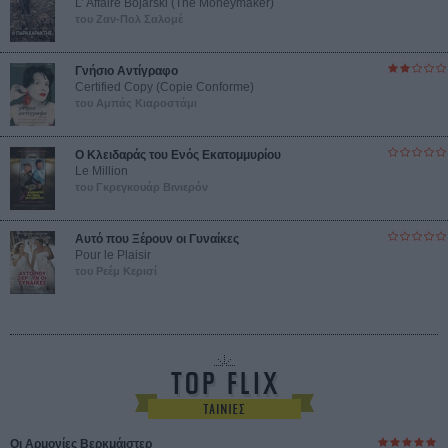
L’ Affaire Bojarski (The Moneymaker)
του Ζαν-Πολ Σαλομέ
Γνήσιο Αντίγραφο
Certified Copy (Copie Conforme)
του Αμπάς Κιαροστάμι
Ο Κλειδαράς του Ενός Εκατομμυρίου
Le Million
του Γκρεγκουάρ Βινιερόν
Αυτό που Ξέρουν οι Γυναίκες
Pour le Plaisir
του Ρεέμ Κερισί
Οι Αρμονίες Βερκμάιστερ