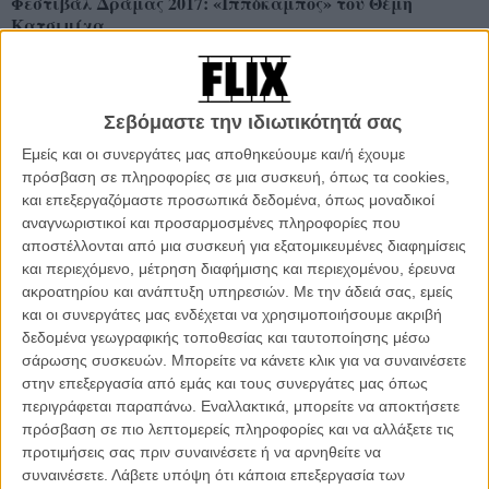
Φεστιβάλ Δράμας 2017: «Ιππόκαμπος» του Θέμη
Κατσιμίχα
ΘΕΜΑΤΑ
/
02 ΣΕΠ 2017
/
Πόλυ Λυκούργου
Δράμα 2017: «No Root» του Δημήτρη Μανιώρου
Σεβόμαστε την ιδιωτικότητά σας
ΘΕΜΑΤΑ
/
14 ΣΕΠ 2017
/
Λήδα Γαλανού
Εμείς και οι συνεργάτες μας αποθηκεύουμε και/ή έχουμε
πρόσβαση σε πληροφορίες σε μια συσκευή, όπως τα cookies,
Αυτές είναι οι ταινίες που θα διαγωνιστούν στο 40ό
και επεξεργαζόμαστε προσωπικά δεδομένα, όπως μοναδικοί
Φεστιβάλ Ελληνικών Ταινιών Μικρού Μήκους Δράμας
αναγνωριστικοί και προσαρμοσμένες πληροφορίες που
ΝΕΑ
/
19 ΙΟΥΝ 2017
/
Flix Team
αποστέλλονται από μια συσκευή για εξατομικευμένες διαφημίσεις
και περιεχόμενο, μέτρηση διαφήμισης και περιεχομένου, έρευνα
Φεστιβάλ Δράμας 2017: «Harvest in Νew Life» του
ακροατηρίου και ανάπτυξη υπηρεσιών.
Με την άδειά σας, εμείς
Αντώνη Κιτσίκη
και οι συνεργάτες μας ενδέχεται να χρησιμοποιήσουμε ακριβή
δεδομένα γεωγραφικής τοποθεσίας και ταυτοποίησης μέσω
ΘΕΜΑΤΑ
/
09 ΑΥΓ 2017
/
Πόλυ Λυκούργου
σάρωσης συσκευών. Μπορείτε να κάνετε κλικ για να συναινέσετε
στην επεξεργασία από εμάς και τους συνεργάτες μας όπως
Φεστιβάλ Δράμας 2017: «Rebirthday» του Κωστή
περιγράφεται παραπάνω. Εναλλακτικά, μπορείτε να αποκτήσετε
Λεβέντη
πρόσβαση σε πιο λεπτομερείς πληροφορίες και να αλλάξετε τις
ΘΕΜΑΤΑ
/
10 ΑΥΓ 2017
/
Λήδα Γαλανού
προτιμήσεις σας πριν συναινέσετε ή να αρνηθείτε να
συναινέσετε.
Λάβετε υπόψη ότι κάποια επεξεργασία των