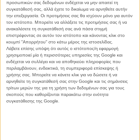
Φεστιβάλ Δράμας 2017: «Play» του Βαγγέλη
προσωπικών σας δεδομένων ενδέχεται να μην απαιτεί τη
Λυμπερόπουλου
συγκατάθεσή σας, αλλά έχετε το δικαίωμα να αρνηθείτε αυτήν
την επεξεργασία. Οι προτιμήσεις σας θα ισχύουν μόνο για αυτόν
ΘΕΜΑΤΑ
/
14 ΑΥΓ 2017
/
Λήδα Γαλανού
τον ιστότοπο. Μπορείτε να αλλάξετε τις προτιμήσεις σας ή να
ανακαλέσετε τη συγκατάθεσή σας ανά πάσα στιγμή
Φεστιβάλ Δράμας 2017: «Heimlich» του Κώστα
επιστρέφοντας σε αυτόν τον ιστότοπο και κάνοντας κλικ στο
Μπακούρη
κουμπί "Απορρήτου" στο κάτω μέρος της ιστοσελίδας.
ΘΕΜΑΤΑ
/
17 ΑΥΓ 2017
/
Λήδα Γαλανού
Λάβετε επίσης υπόψη ότι αυτός ο ιστότοπος/η εφαρμογή
χρησιμοποιεί μία ή περισσότερες υπηρεσίες της Google και
Φεστιβάλ Δράμας 2017: «Χορεύοντας το Ονειρο» του
ενδέχεται να συλλέγει και να αποθηκεύει πληροφορίες που
Γιώργου Μαντά
περιλαμβάνουν, ενδεικτικά, τη συμπεριφορά επίσκεψης ή
χρήσης σας. Μπορείτε να κάνετε κλικ για να δώσετε ή να
ΘΕΜΑΤΑ
/
21 ΑΥΓ 2017
/
Λήδα Γαλανού
αρνηθείτε τη συγκατάθεσή σας στην Google και τις σημάνσεις
τρίτων μερών της για τη χρήση των δεδομένων σας για τους
Φεστιβάλ Δράμας 2017: «Μαμά, Γύρισα» του Δημήτρη
σκοπούς που καθορίζονται παρακάτω στην ενότητα
Κατσιμίρη
συγκατάθεσης της Google.
ΘΕΜΑΤΑ
/
22 ΑΥΓ 2017
/
Πόλυ Λυκούργου
Φεστιβάλ Δράμας 2017: «Καληνύχτα» του Θάνου
Κερμίτση
ΘΕΜΑΤΑ
/
25 ΑΥΓ 2017
/
Πόλυ Λυκούργου