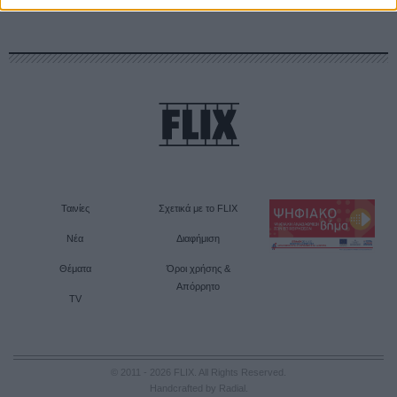
Ταινίες
Σχετικά με το FLIX
Νέα
Διαφήμιση
Θέματα
Όροι χρήσης &
Απόρρητο
TV
© 2011 - 2026 FLIX. All Rights Reserved.
Handcrafted by Radial
.