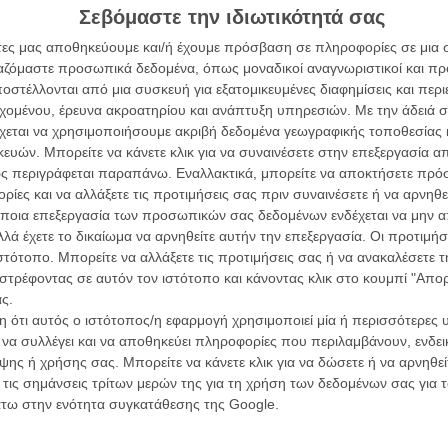
Σεβόμαστε την ιδιωτικότητά σας
άτες μας αποθηκεύουμε και/ή έχουμε πρόσβαση σε πληροφορίες σε μια
ργαζόμαστε προσωπικά δεδομένα, όπως μοναδικοί αναγνωριστικοί και 
στέλλονται από μια συσκευή για εξατομικευμένες διαφημίσεις και περ
 Τζάκσον κερδίζουν τις εντυπώσεις!
εχομένου, έρευνα ακροατηρίου και ανάπτυξη υπηρεσιών.
Με την άδειά σα
χεται να χρησιμοποιήσουμε ακριβή δεδομένα γεωγραφικής τοποθεσίας 
ών. Μπορείτε να κάνετε κλικ για να συναινέσετε στην επεξεργασία απ
ς περιγράφεται παραπάνω. Εναλλακτικά, μπορείτε να αποκτήσετε πρό
ίες και να αλλάξετε τις προτιμήσεις σας πριν συναινέσετε ή να αρνηθεί
ποια επεξεργασία των προσωπικών σας δεδομένων ενδέχεται να μην απ
λά έχετε το δικαίωμα να αρνηθείτε αυτήν την επεξεργασία. Οι προτιμήσ
Τεν» του Στίβεν Σπίλμπεργκ!
ιστότοπο. Μπορείτε να αλλάξετε τις προτιμήσεις σας ή να ανακαλέσετε
στρέφοντας σε αυτόν τον ιστότοπο και κάνοντας κλικ στο κουμπί "Απ
ς.
 ότι αυτός ο ιστότοπος/η εφαρμογή χρησιμοποιεί μία ή περισσότερες 
έιλερ για τον «Τεν Τεν»
ι να συλλέγει και να αποθηκεύει πληροφορίες που περιλαμβάνουν, ενδεικ
ης ή χρήσης σας. Μπορείτε να κάνετε κλικ για να δώσετε ή να αρνηθε
 τις σημάνσεις τρίτων μερών της για τη χρήση των δεδομένων σας για
άτω στην ενότητα συγκατάθεσης της Google.