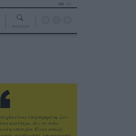
GR
EN
Αναζήτηση
ιτυχία είναι υπερτιμημένη. Δεν
άνει καλύτερο, δεν σε πάει
ενά η επιτυχία. Είναι απλώς
ωραίο, ανεβαστικό, επιφανειακό