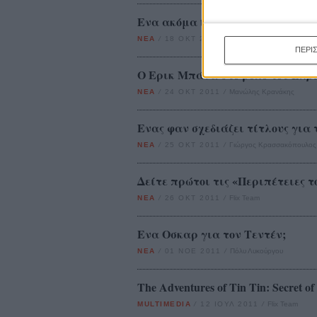
Ενα ακόμα trailer για τον Τεν Τεν
ΝΕΑ
/
18 ΟΚΤ 2011
/
Πόλυ Λυκούργου
ΠΕΡΙ
O Ερικ Μπάνα στο ρόλο του Ελβι
ΝΕΑ
/
24 ΟΚΤ 2011
/
Μανώλης Κρανάκης
Ενας φαν σχεδιάζει τίτλους για 
ΝΕΑ
/
25 ΟΚΤ 2011
/
Γιώργος Κρασσακόπουλος
Δείτε πρώτοι τις «Περιπέτειες 
ΝΕΑ
/
26 ΟΚΤ 2011
/
Flix Team
Ενα Οσκαρ για τον Τεντέν;
ΝΕΑ
/
01 ΝΟΕ 2011
/
Πόλυ Λυκούργου
The Adventures of Tin Tin: Secret of
MULTIMEDIA
/
12 ΙΟΥΛ 2011
/
Flix Team