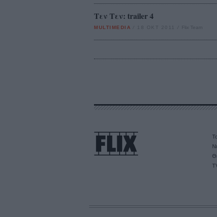
Τεν Τεν: trailer 4
MULTIMEDIA
/
18 ΟΚΤ 2011
/
Flix Team
Τα
Ν
Θ
T