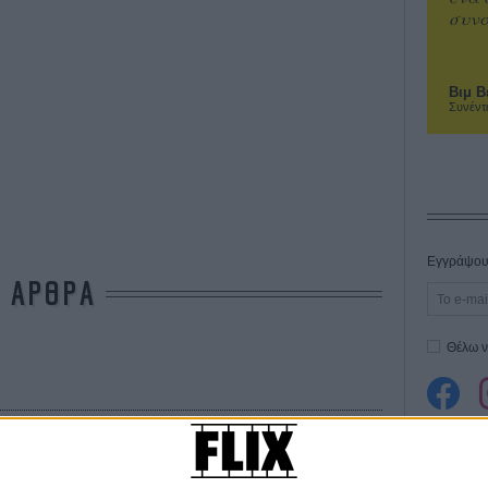
συνα
Βιμ Β
Συνέντ
Εγγράψου 
ΑΡΘΡΑ
Θέλω ν
τον Μιλού!