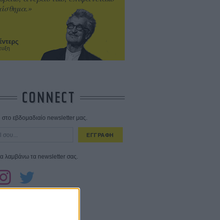
ίσθημα.»
έντερς
ευξη
CONNECT
στο εβδομαδιαίο newsletter μας.
ΕΓΓΡΑΦΗ
α λαμβάνω τα newsletter σας.