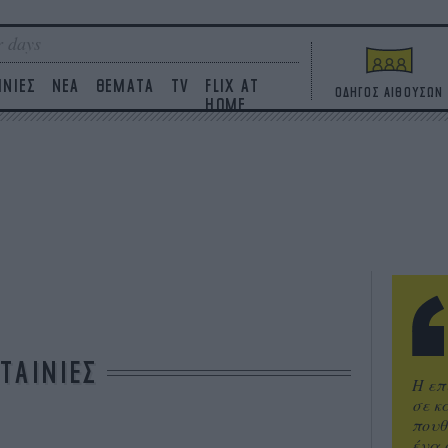
 days
ΙΝΙΕΣ
ΝΕΑ
ΘΕΜΑΤΑ
TV
FLIX AT
ΟΔΗΓΟΣ ΑΙΘΟΥΣΩΝ
HOME
ΤΑΙΝΙΕΣ
Η επ
σε κ
πουθ
ένα 