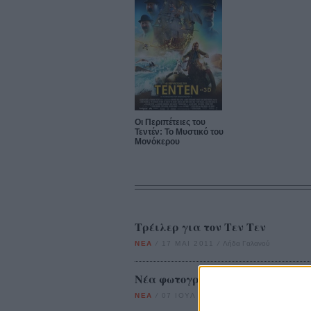
Οι Περιπέτειες του
Τεντέν: Το Μυστικό του
Μoνόκερου
Tρέιλερ για τον Τεν Τεν
ΝΕΑ
/
17 ΜΑΙ 2011
/
Λήδα Γαλανού
Νέα φωτογραφία του Τεν Τεν με 
ΝΕΑ
/
07 ΙΟΥΛ 2011
/
Λήδα Γαλανού