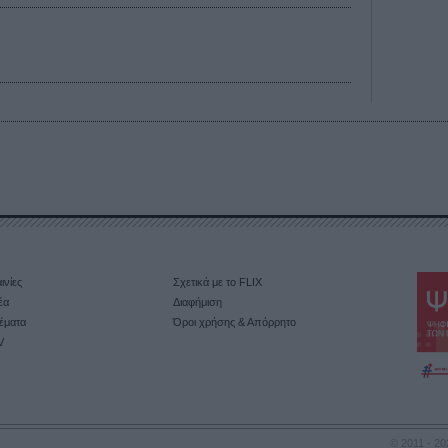
ινίες
Σχετικά με το FLIX
έα
Διαφήμιση
έματα
Όροι χρήσης & Απόρρητο
V
© 2011 - 20