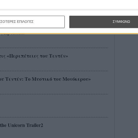
!
ΣΣΟΤΕΡΕΣ ΕΠΙΛΟΓΕΣ
ΣΥΜΦΩΝΩ
ς Πρίσλεϊ!
τις «Περιπέτειες του Τεντέν»
του Τεντέν: Το Μυστικό του Μονόκερου»
 the Unicorn Trailer2