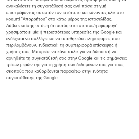
Στην πρώτη θέση των αμερικανικών ταμείων οι
ανακαλέσετε τη συγκατάθεσή σας ανά πάσα στιγμή
«Πειρατές της Καραϊβικής»
επιστρέφοντας σε αυτόν τον ιστότοπο και κάνοντας κλικ στο
ΝΕΑ
/
23 ΜΑΙ 2011
/
Μανώλης Κρανάκης
κουμπί "Απορρήτου" στο κάτω μέρος της ιστοσελίδας.
Λάβετε επίσης υπόψη ότι αυτός ο ιστότοπος/η εφαρμογή
Οι «Πειρατές» τρέχουν και δεν τους φτάνουν...
χρησιμοποιεί μία ή περισσότερες υπηρεσίες της Google και
ενδέχεται να συλλέγει και να αποθηκεύει πληροφορίες που
ΝΕΑ
/
26 ΜΑΙ 2011
/
Μανώλης Κρανάκης
περιλαμβάνουν, ενδεικτικά, τη συμπεριφορά επίσκεψης ή
χρήσης σας. Μπορείτε να κάνετε κλικ για να δώσετε ή να
Νέο ρεκόρ για τους «Πειρατές»
αρνηθείτε τη συγκατάθεσή σας στην Google και τις σημάνσεις
ΝΕΑ
/
05 ΙΟΥΝ 2011
/
Μανώλης Κρανάκης
τρίτων μερών της για τη χρήση των δεδομένων σας για τους
σκοπούς που καθορίζονται παρακάτω στην ενότητα
Ο πιο εμπορικός διεθνής τίτλος της Disney οι τέταρτοι
συγκατάθεσης της Google.
«Πειρατές»
ΝΕΑ
/
15 ΙΟΥΝ 2011
/
Μανώλης Κρανάκης
MI:4 Tora sta agglika
ΝΕΑ
/
29 ΙΟΥΝ 2011
/
Λήδα Γαλανού
«One Shot» για τον Τομ Κρουζ
ΝΕΑ
/
17 ΙΟΥΛ 2011
/
Λήδα Γαλανού