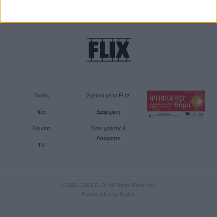
Ταινίες
Σχετικά με το FLIX
Νέα
Διαφήμιση
Θέματα
Όροι χρήσης &
Απόρρητο
TV
© 2011 - 2026 FLIX. All Rights Reserved.
Handcrafted by Radial
.