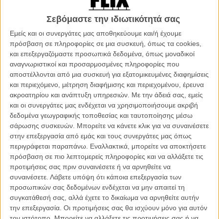
Σεβόμαστε την ιδιωτικότητά σας
Εμείς και οι συνεργάτες μας αποθηκεύουμε και/ή έχουμε
πρόσβαση σε πληροφορίες σε μια συσκευή, όπως τα cookies,
και επεξεργαζόμαστε προσωπικά δεδομένα, όπως μοναδικοί
αναγνωριστικοί και προσαρμοσμένες πληροφορίες που
αποστέλλονται από μια συσκευή για εξατομικευμένες διαφημίσεις
Rock of Ages
Το Κορίτσι των
Δεν Κρατιέμαι
Η Μούμια
Ονείρων σου
και περιεχόμενο, μέτρηση διαφήμισης και περιεχομένου, έρευνα
ακροατηρίου και ανάπτυξη υπηρεσιών.
Με την άδειά σας, εμείς
και οι συνεργάτες μας ενδέχεται να χρησιμοποιήσουμε ακριβή
δεδομένα γεωγραφικής τοποθεσίας και ταυτοποίησης μέσω
σάρωσης συσκευών. Μπορείτε να κάνετε κλικ για να συναινέσετε
στην επεξεργασία από εμάς και τους συνεργάτες μας όπως
περιγράφεται παραπάνω. Εναλλακτικά, μπορείτε να αποκτήσετε
πρόσβαση σε πιο λεπτομερείς πληροφορίες και να αλλάξετε τις
Ma ma
προτιμήσεις σας πριν συναινέσετε ή να αρνηθείτε να
συναινέσετε.
Λάβετε υπόψη ότι κάποια επεξεργασία των
προσωπικών σας δεδομένων ενδέχεται να μην απαιτεί τη
ΑΡΘΡΑ
συγκατάθεσή σας, αλλά έχετε το δικαίωμα να αρνηθείτε αυτήν
την επεξεργασία. Οι προτιμήσεις σας θα ισχύουν μόνο για αυτόν
τον ιστότοπο. Μπορείτε να αλλάξετε τις προτιμήσεις σας ή να