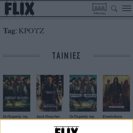
Αίθουσες
Tag
ΚΡΟΥΖ
:
ΤΑΙΝΙΕΣ
Οι Πειρατές της
Jack Reacher
Οι Πειρατές της
Επικίνδυνη
Καραϊβικής: Σε
Καραϊβικής: Σε
Αποστολή -
Αγνωστα Νερά
Αγνωστα Νερά
Πρωτόκολλο:
Φάντασμα