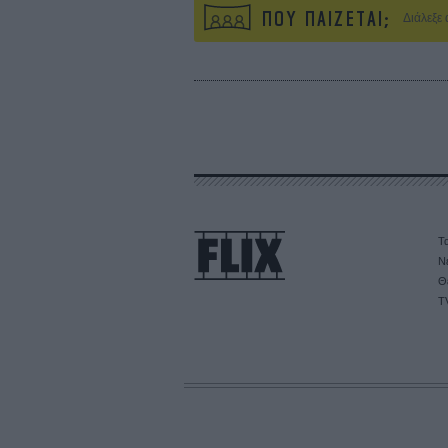
ΠΟΥ ΠΑΙΖΕΤΑΙ;
Διάλεξε
Τα
Ν
Θ
T