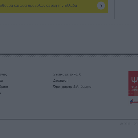
 αίθουσα και ώρα προβολών σε όλη την Ελλάδα
ινίες
Σχετικά με το FLIX
έα
Διαφήμιση
έματα
Όροι χρήσης & Απόρρητο
V
© 2011 - 20