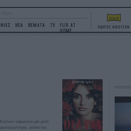
 days
ΙΝΙΕΣ
ΝΕΑ
ΘΕΜΑΤΑ
TV
FLIX AT
ΟΔΗΓΟΣ ΑΙΘΟΥΣΩΝ
HOME
Κύκλου» αφιερώνει μία μελό
πρωταγωνίστρια, μούσα και