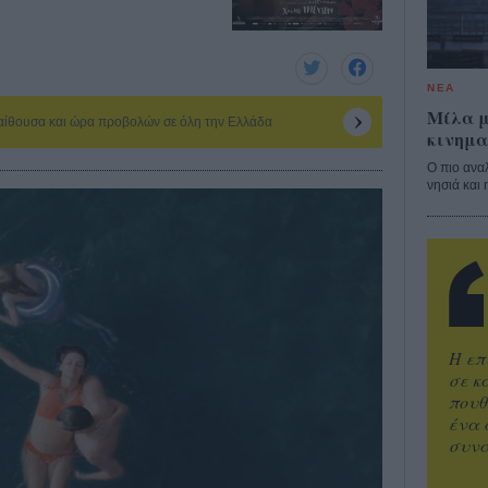
ΝΕΑ
Μίλα μ
 αίθουσα και ώρα προβολών σε όλη την Ελλάδα
κινημα
Ο πιο ανα
νησιά και 
Η επ
σε κ
πουθ
ένα 
συνα