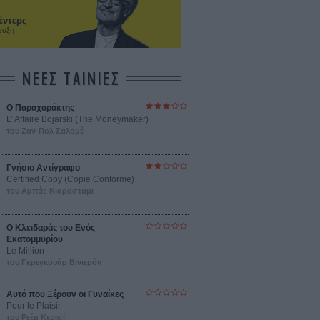
έντερς
ευξη
ΝΕΕΣ ΤΑΙΝΙΕΣ
Ο Παραχαράκτης
L’ Affaire Bojarski (The Moneymaker)
του Ζαν-Πολ Σαλομέ
Γνήσιο Αντίγραφο
Certified Copy (Copie Conforme)
του Αμπάς Κιαροστάμι
Ο Κλειδαράς του Ενός
Εκατομμυρίου
Le Million
του Γκρεγκουάρ Βινιερόν
Αυτό που Ξέρουν οι Γυναίκες
Pour le Plaisir
του Ρεέμ Κερισί