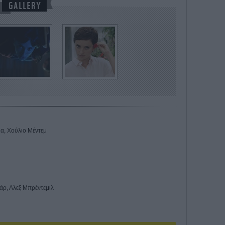
α, Χούλιο Μέντεμ
άρ, Αλεξ Μπρέντεμιλ