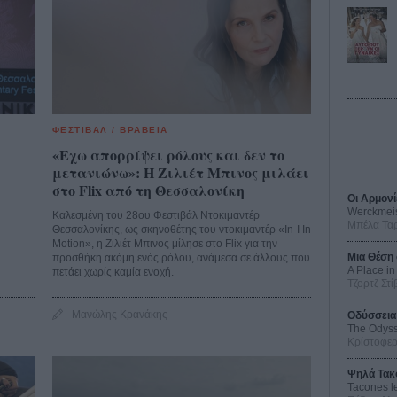
ΦΕΣΤΙΒΑΛ / ΒΡΑΒΕΙΑ
«Εχω απορρίψει ρόλους και δεν το
μετανιώνω»: Η Ζιλιέτ Μπινος μιλάει
στο Flix από τη Θεσσαλονίκη
Οι Αρμονί
Werckmei
Καλεσμένη του 28ου Φεστιβάλ Ντοκιμαντέρ
Μπέλα Τα
Θεσσαλονίκης, ως σκηνοθέτης του ντοκιμαντέρ «In-I In
Motion», η Ζιλιέτ Μπινος μίλησε στο Flix για την
Μια Θέση 
προσθήκη ακόμη ενός ρόλου, ανάμεσα σε άλλους που
A Place in
πετάει χωρίς καμία ενοχή.
Τζορτζ Στί
Μανώλης Κρανάκης
Οδύσσεια
The Odys
Κρίστοφε
Ψηλά Τακ
Tacones l