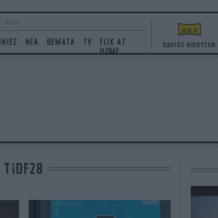
 days
ΙΝΙΕΣ
ΝΕΑ
ΘΕΜΑΤΑ
TV
FLIX AT
ΟΔΗΓΟΣ ΑΙΘΟΥΣΩΝ
HOME
TiDF28