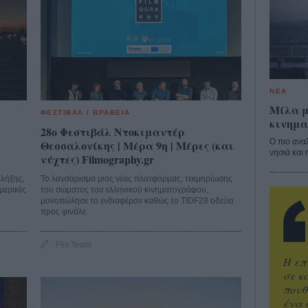
ΝΕΑ
Μίλα μ
ΦΕΣΤΙΒΑΛ / ΒΡΑΒΕΙΑ
κινημα
28o Φεστιβάλ Ντοκιμαντέρ
Ο πιο ανα
Θεσσαλονίκης | Μέρα 9η | Μέρες (και
νησιά και 
νύχτες) Filmography.gr
 λήξης,
Το λανσάρισμα μιας νέας πλατφόρμας, τεκμηρίωσης
μερικές
του σώματος του ελληνικού κινηματογράφου,
μονοπώλησε το ενδιαφέρον καθώς το TIDF28 οδεύει
προς φινάλε.
Flix Team
Η επ
σε κ
πουθ
ένα 