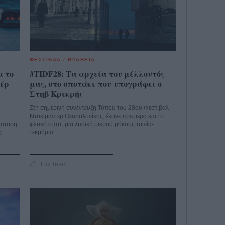
ΦΕΣΤΙΒΑΛ / ΒΡΑΒΕΙΑ
α το
#TIDF28: Τα αρχεία του μέλλοντός
τέρ
μας, στο σποτάκι που υπογράφει ο
Στηβ Κρικρής
Στη σημερινή συνέντευξη Τύπου του 28ου Φεστιβάλ
Ντοκιμαντέρ Θεσσαλονίκης, έκανε πρεμιέρα και το
άσταση
φετινό σποτ, μια λυρική μικρού μήκους ταινία-
ς
τεκμήριο.
Flix Team