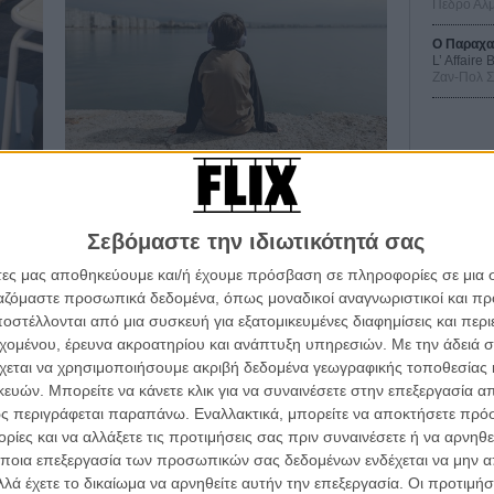
Πέδρο Αλ
Ο Παραχα
L’ Affaire
Ζαν-Πολ 
ΦΕΣΤΙΒΑΛ / ΒΡΑΒΕΙΑ
28o Φεστιβάλ Ντοκιμαντέρ
Οδύσ
Θεσσαλονίκης | Μέρα 4η | Keep calm
Σεβόμαστε την ιδιωτικότητά σας
and pitch
Save
άτες μας αποθηκεύουμε και/ή έχουμε πρόσβαση σε πληροφορίες σε μια
Καμπ
ο τον
Την Κυριακή η Αγορά του ΦΝΘ όχι απλώς δεν
τήσουμε
ξαποσταίνει, αλλά ξεκινά τις σημαντικές δράσεις της, σ'
ργαζόμαστε προσωπικά δεδομένα, όπως μοναδικοί αναγνωριστικοί και 
ένα όσο γίνεται stress-free σύμπαν.
Ο Τζ
στέλλονται από μια συσκευή για εξατομικευμένες διαφημίσεις και περ
διαπ
εχομένου, έρευνα ακροατηρίου και ανάπτυξη υπηρεσιών.
Με την άδειά σα
Flix Team
χεται να χρησιμοποιήσουμε ακριβή δεδομένα γεωγραφικής τοποθεσίας 
10 κ
ών. Μπορείτε να κάνετε κλικ για να συναινέσετε στην επεξεργασία απ
τον 
ς περιγράφεται παραπάνω. Εναλλακτικά, μπορείτε να αποκτήσετε πρό
ίες και να αλλάξετε τις προτιμήσεις σας πριν συναινέσετε ή να αρνηθεί
Spid
ποια επεξεργασία των προσωπικών σας δεδομένων ενδέχεται να μην απ
λά έχετε το δικαίωμα να αρνηθείτε αυτήν την επεξεργασία. Οι προτιμήσ