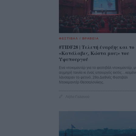
ΦΕΣΤΙΒΑΛ / ΒΡΑΒΕΙΑ
#TIDF28 | Τελετή έναρξης και το
«Κατάλαβες, Κώστα μου;» του
Υφυπουργού
Ενα ντοκιμαντέρ για το φεστιβάλ ντοκιμαντέρ, μ
αιχμηρή ταινία κι ένας υπουργός εκτός... κειμέ
λάνσαραν το φετινό, 28ο Διεθνές Φεστιβάλ
Ντοκιμαντέρ Θεσσαλονίκης.
Λήδα Γαλανού