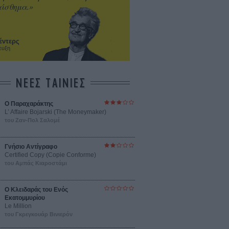
ίσθημα.»
έντερς
ευξη
ΝΕΕΣ ΤΑΙΝΙΕΣ
Ο Παραχαράκτης
L’ Affaire Bojarski (The Moneymaker)
του Ζαν-Πολ Σαλομέ
Γνήσιο Αντίγραφο
Certified Copy (Copie Conforme)
του Αμπάς Κιαροστάμι
Ο Κλειδαράς του Ενός
Εκατομμυρίου
Le Million
του Γκρεγκουάρ Βινιερόν