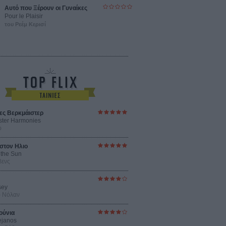
Αυτό που Ξέρουν οι Γυναίκες
Pour le Plaisir
του Ρεέμ Κερισί
ες Βερκμάιστερ
ster Harmonies
ρ
στον Ηλιο
 the Sun
βενς
sey
ρ Νόλαν
ούνια
ejanos