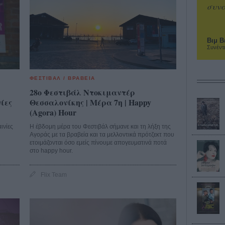
συνα
Βιμ Β
Συνέντ
ΦΕΣΤΙΒΑΛ / ΒΡΑΒΕΙΑ
28o Φεστιβάλ Ντοκιμαντέρ
νίες
Θεσσαλονίκης | Μέρα 7η | Happy
(Agora) Hour
ινίες
H έβδομη μέρα του Φεστιβάλ σήμανε και τη λήξη της
Αγοράς με τα βραβεία και τα μελλοντικά πρότζεκτ που
ετοιμάζονται όσο εμείς πίνουμε απογευματινά ποτά
στο happy hour.
Flix Team