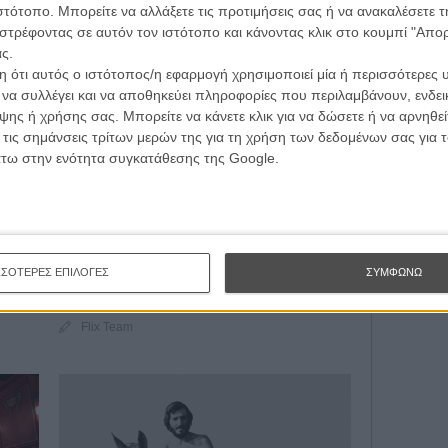
ιστότοπο. Μπορείτε να αλλάξετε τις προτιμήσεις σας ή να ανακαλέσετε
στρέφοντας σε αυτόν τον ιστότοπο και κάνοντας κλικ στο κουμπί "Απ
ς.
Εγγράψου 
 ότι αυτός ο ιστότοπος/η εφαρμογή χρησιμοποιεί μία ή περισσότερες 
ι να συλλέγει και να αποθηκεύει πληροφορίες που περιλαμβάνουν, ενδεικ
ης ή χρήσης σας. Μπορείτε να κάνετε κλικ για να δώσετε ή να αρνηθε
ΦΕΣΤΙΒΑΛ / ΒΡΑΒΕΙΑ
 τις σημάνσεις τρίτων μερών της για τη χρήση των δεδομένων σας για
Θέλω ν
28o Φεστιβάλ Ντοκιμαντέρ
άτω στην ενότητα συγκατάθεσης της Google.
Θεσσαλονίκης | Μέρα 2η | Για τη
διάσωση του Απόλλωνα και το
δικαίωμα στο kinky
ι όσα
υσες
To Flix βρίσκεται στη Θεσσαλονίκη και μεταδίδει όσα
συμβαίνουν μέσα κι έξω από τις σκοτεινές αίθουσες
ΣΣΟΤΕΡΕΣ ΕΠΙΛΟΓΕΣ
ΣΥΜΦΩΝΩ
του 27ου Φεστιβάλ Ντοκιμαντέρ.
Flix Team