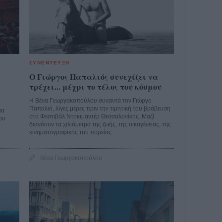
ΣΥΝΕΝΤΕΥΞΗ
Ο Γιώργος Παπαλιός συνεχίζει να
τρέχει... μέχρι το τέλος του κόσμου
Η Βένα Γεωργακοπούλου συναντά τον Γιώργο
Παπαλιό, λίγες μέρες πριν την τιμητική του βράβευση
ια
στο Φεστιβάλ Ντοκιμαντέρ Θεσσαλονίκης. Μαζί
νου
διανύουν τα χιλιόμετρα της ζωής, της οικογένειας, της
κινηματογραφικής του πορείας.
Βένα Γεωργακοπούλου