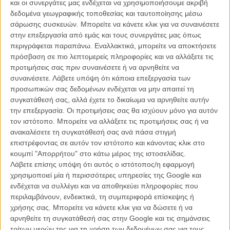
και οι συνεργάτες μας ενδέχεται να χρησιμοποιήσουμε ακριβή
δεδομένα γεωγραφικής τοποθεσίας και ταυτοποίησης μέσω
Κάννες 2026: Τα βραβεία
σάρωσης συσκευών. Μπορείτε να κάνετε κλικ για να συναινέσετε
ΝΕΑ
/
23 ΜΑΙ
/
Flix Team
στην επεξεργασία από εμάς και τους συνεργάτες μας όπως
περιγράφεται παραπάνω. Εναλλακτικά, μπορείτε να αποκτήσετε
Κάννες 2026, Μέρα 1η: Εναρξη-ωδή στο σινεμά που
πρόσβαση σε πιο λεπτομερείς πληροφορίες και να αλλάξετε τις
αντιστέκεται, παίρνει θέση, αλλάζει ζωές
προτιμήσεις σας πριν συναινέσετε ή να αρνηθείτε να
συναινέσετε.
Λάβετε υπόψη ότι κάποια επεξεργασία των
ΝΕΑ
/
13 ΜΑΙ
/
Flix Team
προσωπικών σας δεδομένων ενδέχεται να μην απαιτεί τη
συγκατάθεσή σας, αλλά έχετε το δικαίωμα να αρνηθείτε αυτήν
Ο Τζέικομπ Ελόρντι εκτός Καννών!
την επεξεργασία. Οι προτιμήσεις σας θα ισχύουν μόνο για αυτόν
ΝΕΑ
/
06 ΜΑΙ
/
Φανή Εμμανουήλ
τον ιστότοπο. Μπορείτε να αλλάξετε τις προτιμήσεις σας ή να
ανακαλέσετε τη συγκατάθεσή σας ανά πάσα στιγμή
επιστρέφοντας σε αυτόν τον ιστότοπο και κάνοντας κλικ στο
Κάννες 2026: Η επιτροπή ολοκληρώνεται με Ντέμι
κουμπί "Απορρήτου" στο κάτω μέρος της ιστοσελίδας.
Μουρ, Κλόε Ζάο και Στέλαν Σκάρσγκαρντ στο πλευρό
του Παρκ Τσαν-γουκ
Λάβετε επίσης υπόψη ότι αυτός ο ιστότοπος/η εφαρμογή
χρησιμοποιεί μία ή περισσότερες υπηρεσίες της Google και
ΝΕΑ
/
05 ΜΑΙ
/
Φανή Εμμανουήλ
ενδέχεται να συλλέγει και να αποθηκεύει πληροφορίες που
περιλαμβάνουν, ενδεικτικά, τη συμπεριφορά επίσκεψης ή
Ο Παρκ Τσαν-Γουκ στήνει «εκρηκτικό» γουέστερν με
χρήσης σας. Μπορείτε να κάνετε κλικ για να δώσετε ή να
καστ-φωτιά
αρνηθείτε τη συγκατάθεσή σας στην Google και τις σημάνσεις
ΝΕΑ
/
27 ΑΠΡ
/
Φανή Εμμανουήλ
τρίτων μερών της για τη χρήση των δεδομένων σας για τους