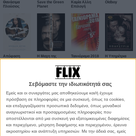
Θανάσιμα
Save the Green
Καμία Αλλη
Oldboy
Πλούσιος
Planet
Επιλογή
Απόφαση
Η Μαχη της
Ταινιόραμα 2018
Η Υπηρέτρια
Φυγής
Επικράτησης
Σεβόμαστε την ιδιωτικότητά σας
Εμείς και οι συνεργάτες μας αποθηκεύουμε και/ή έχουμε
πρόσβαση σε πληροφορίες σε μια συσκευή, όπως τα cookies,
και επεξεργαζόμαστε προσωπικά δεδομένα, όπως μοναδικοί
Oldboy
Stoker
αναγνωριστικοί και προσαρμοσμένες πληροφορίες που
αποστέλλονται από μια συσκευή για εξατομικευμένες διαφημίσεις
και περιεχόμενο, μέτρηση διαφήμισης και περιεχομένου, έρευνα
ΑΡΘΡΑ
ακροατηρίου και ανάπτυξη υπηρεσιών.
Με την άδειά σας, εμείς