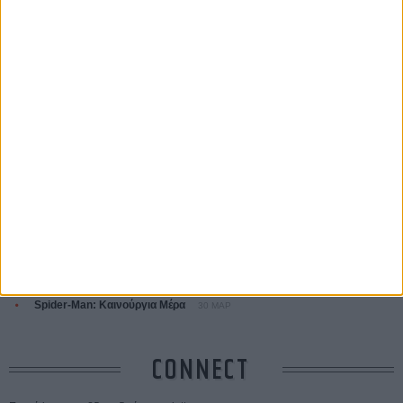
ΤΑ ΠΙΟ
ΔΙΑΒΑΣΜΕΝΑ
Οδύσσεια
01 ΙΟΥΛ
Save the Date! Δείτε πρώτοι το «Σεξ και Αίμα στο Καμπ Μίασμα»!
05
ΑΥΓ
Ο Τζάρεντ Λέτο αρνείται τις καταγγελίες: «Δεν έχω διαπράξει ποτέ
σεξουαλική επίθεση»
30 ΙΟΥΛ
10 καυτές ταινίες (+ 5 δροσερές επανεκδόσεις) για τον Αύγουστο
01
ΑΥΓ
Spider-Man: Καινούργια Μέρα
30 ΜΑΡ
CONNECT