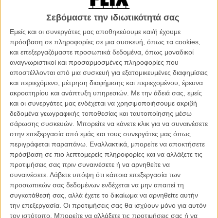
που ανοίγει και γίνεται χειριστήριο και, μαζί, το εμβληματικό του
γλαστράκι. Το αριστούργημα που σκηνοθέτησε ο Αντριου Στάντον
Σεβόμαστε την ιδιωτικότητά σας
για την Pixar δεν έφυγε ποτέ απο τη μόδα και κάτι μας λέει ότι τώρα
Εμείς και οι συνεργάτες μας αποθηκεύουμε και/ή έχουμε
ο Wall-E θα γίνει φίλος και με παιδιά που δεν είχαν γεννηθεί όταν
πρόσβαση σε πληροφορίες σε μια συσκευή, όπως τα cookies,
βγήκε η ταινία στις αίθουσες, το 2008. Δείτε τον Wall-E της Lego
και επεξεργαζόμαστε προσωπικά δεδομένα, όπως μοναδικοί
παρακάτω κι αναζητήστε τον στην αγορά προς το τέλος του
αναγνωριστικοί και προσαρμοσμένες πληροφορίες που
χρόνου.
αποστέλλονται από μια συσκευή για εξατομικευμένες διαφημίσεις
και περιεχόμενο, μέτρηση διαφήμισης και περιεχομένου, έρευνα
Διαβάστε ακόμη
:
ακροατηρίου και ανάπτυξη υπηρεσιών.
Με την άδειά σας, εμείς
και οι συνεργάτες μας ενδέχεται να χρησιμοποιήσουμε ακριβή
Ολα τα ρομπότ του σινεμά!
δεδομένα γεωγραφικής τοποθεσίας και ταυτοποίησης μέσω
«Wall-Εtheus» και «The Lion King Rises»: Δεν φανταζόσουν ότι
σάρωσης συσκευών. Μπορείτε να κάνετε κλικ για να συναινέσετε
τα καρτούν μπορεί να είναι έτσι...
στην επεξεργασία από εμάς και τους συνεργάτες μας όπως
Μα πότε προλαβαίνουν; Lego τρέιλερς για το «Star Wars: The
περιγράφεται παραπάνω. Εναλλακτικά, μπορείτε να αποκτήσετε
Force Awakens» και «Batman v Superman: Dawn of Justice»
πρόσβαση σε πιο λεπτομερείς πληροφορίες και να αλλάξετε τις
Οι πιο αγαπημένες κινηματογραφικές σκηνές κατασκευάζονται με
προτιμήσεις σας πριν συναινέσετε ή να αρνηθείτε να
LEGO animation!
συναινέσετε.
Λάβετε υπόψη ότι κάποια επεξεργασία των
προσωπικών σας δεδομένων ενδέχεται να μην απαιτεί τη
συγκατάθεσή σας, αλλά έχετε το δικαίωμα να αρνηθείτε αυτήν
την επεξεργασία. Οι προτιμήσεις σας θα ισχύουν μόνο για αυτόν
τον ιστότοπο. Μπορείτε να αλλάξετε τις προτιμήσεις σας ή να