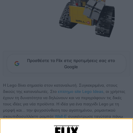
Προσθέστε το Flix στις προτιμήσεις σας στο
Google
Η Lego δίνει σημασία στον καταναλωτή. Συγκεκριμένα, στους
δικούς της καταναλωτές. Στο
επίσημο site Lego Ideas
, οι χρήστες
έχουν τη δυνατότητα να δηλώνουν και να περιγράφουν τις δικές
τους ιδέες για νέα προϊόντα. Η ιδέα για ένα παιχνίδι Lego με τη
μορφή και... την ψυχοσύνθεση του αγαπημένου, ρομαντικού
σκουπιδοσυλλέκτη ρομπότ
Wall-E
συγκέντρωσε ταχύτατα πάνω
από 10.000 ψήφους. Η Lego αποφάσισε να βάλει τον Wall-E στην
παραγωγή και νάτος τώρα, έτοιμος, με αληθινές ρόδες, θώρακα