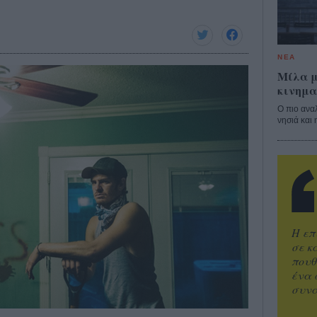
ΝΕΑ
Μίλα μ
κινημα
Ο πιο ανα
νησιά και 
Η επ
σε κ
πουθ
ένα 
συνα