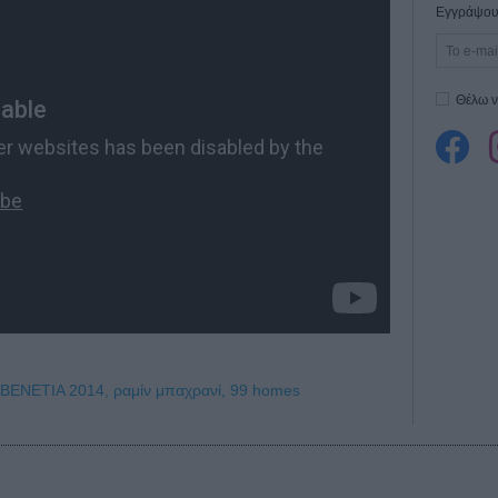
Εγγράψου 
Θέλω ν
ΒΕΝΕΤΙΑ 2014,
ραμίν μπαχρανί,
99 homes