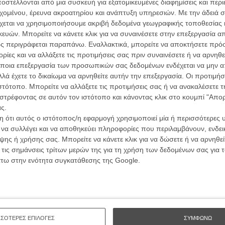
στέλλονται από μια συσκευή για εξατομικευμένες διαφημίσεις και περ
ου τα σχέδια που γίνονται από ανάγκη και αγωνία
α τα βλέπεις όλα σινεμά...
εχομένου, έρευνα ακροατηρίου και ανάπτυξη υπηρεσιών.
Με την άδειά σα
κινηματογραφική εβδομάδα
η.
χεται να χρησιμοποιήσουμε ακριβή δεδομένα γεωγραφικής τοποθεσίας 
 τον τρόπο του flix
ών. Μπορείτε να κάνετε κλικ για να συναινέσετε στην επεξεργασία απ
ς περιγράφεται παραπάνω. Εναλλακτικά, μπορείτε να αποκτήσετε πρό
ίες και να αλλάξετε τις προτιμήσεις σας πριν συναινέσετε ή να αρνηθεί
νά πλάνα, ανεβασμένα ντεσιμπέλ και χωρίς στιγμή να
wsletter
του flix, στο inbox σου
ποια επεξεργασία των προσωπικών σας δεδομένων ενδέχεται να μην απ
ει τον τρόμο της απώλειας των βασικών αγαθών στο
λά έχετε το δικαίωμα να αρνηθείτε αυτήν την επεξεργασία. Οι προτιμήσ
της απώλειας των βασικών αρχών της ανθρώπινης
τογραφικές ειδήσεις | νέες ταινίες | πρόγραμμα αιθουσών για όλη την Ελλάδα |
ιστότοπο. Μπορείτε να αλλάξετε τις προτιμήσεις σας ή να ανακαλέσετε
Οι Αρμονί
σβάσταχτο πραγματισμό. Οταν ο Ντένις ρωτά τον
ές | συνεντεύξεις | απόψεις | αφιερώματα | διαγωνισμοί
Werckmei
στρέφοντας σε αυτόν τον ιστότοπο και κάνοντας κλικ στο κουμπί "Απ
αν τα πλούτη που έχει συγκεντρώσει αξίζουν τα
Μπέλα Τα
ς.
απαντά, «ποια θα ήταν η εναλλακτική;». Γιατί το «99
 ότι αυτός ο ιστότοπος/η εφαρμογή χρησιμοποιεί μία ή περισσότερες 
Μια Θέση 
 κοιτάζει στα ίσια τις εκπτώσεις που ο σημερινός
A Place in
ι να συλλέγει και να αποθηκεύει πληροφορίες που περιλαμβάνουν, ενδεικ
ΕΓΓΡΑΦΗ
για να συντηρηθεί.
Τζορτζ Στί
ης ή χρήσης σας. Μπορείτε να κάνετε κλικ για να δώσετε ή να αρνηθε
 τις σημάνσεις τρίτων μερών της για τη χρήση των δεδομένων σας για
ό ρόλο έχει την ευκαιρία να «ανδρωθεί» και ν’
Οδύσσεια
άτω στην ενότητα συγκατάθεσης της Google.
The Odys
ναι ένας ευαίσθητος και πολυδιάστατος ηθοποιός.
Κρίστοφε
αν τοίχος με το γνώριμο σκοτεινό του εκτόπισμα, ενώ η
ηθωρική, ζεστή μπαναλιτέ. Η ταινία, τόσο σκηνοθετικά
Ψηλά Τακ
 στο μυαλό σκορσεζικές στιγμές, από τον φρενήρη
Tacones l
Πέδρο Αλ
Wall Street», θυμίζοντας επίμονα ότι η σημερινή μαφία
ηματιστές, αλλά οι τράπεζες, το κράτος και όσο «με το
ΣΣΟΤΕΡΕΣ ΕΠΙΛΟΓΕΣ
ΣΥΜΦΩΝΩ
Ο Παραχα