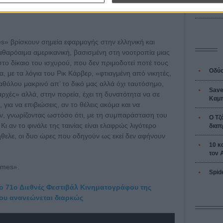
ευτούν την αδυναμία.
L’ Affaire
Ζαν-Πολ 
es» βρίσκουν σημεία εφαρμογής στην ελληνική και
 καθαρόαιμα αμερικανική, βασισμένη στη νοοτροπία μιας
το δίκαιο του ισχυρού, που δεν πριμοδοτεί ποτέ τους
Οδύσ
α, με τα λόγια του Ρικ Κάρβερ, «φτιαγμένη από νικητές,
καθόλου μακρινό απ’ το δικό μας αλλά όχι ταυτόσημο,
Save
ρχές» αλλά, στην πορεία, έχει τη δυνατότητα να σε
Καμπ
 για να επιβιώσεις, αν το θέλεις ακόμα και να
ν, γνωρίζοντας ωστόσο ότι, με τη συμπαράσταση του
Ο Τζ
Κι αν το φινάλε της ταινίας είναι ελαφρώς λιγότερο
διαπ
 ήθελε, οι δυο ώρες που οδηγούν ως εκεί δεν αφήνουν
10 κ
τον 
omes».
Spid
το 71ο Διεθνές Φεστιβάλ Κινηματογράφου της
 που ανανεώνεται διαρκώς