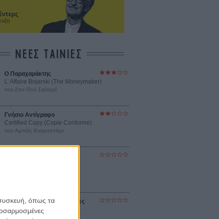
έντερς
ευξη
ΝΕΕΣ ΤΑΙΝΙΕΣ
Ο Παραχαράκτης
L’ Affaire Bojarski (The Moneymaker)
του Ζαν-Πολ Σαλομέ
Γνήσιο Αντίγραφο
Certified Copy (Copie Conforme)
του Αμπάς Κιαροστάμι
Ο Κλειδαράς του Ενός
Εκατομμυρίου
Le Million
του Γκρεγκουάρ Βινιερόν
 συσκευή, όπως τα
Αυτό που Ξέρουν οι Γυναίκες
Pour le Plaisir
προσαρμοσμένες
του Ρεέμ Κερισί