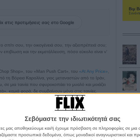
Βιμ Β
Συνέντ
ix στις προτιμήσεις σας στο Google
ο σπίτι σου, την οικογένειά σου, την αξιοπρέπειά σου;
 επιβίωση και την εκμετάλλευση, πόσο εύκολο είναι ν’
Chop Shop», του «Man Push Cart», του
«At Any Price»
,
ό τη Βόρεια Καρολίνα, γιος μεταναστών από το Ιράν,
ξω, σε μια ταινία που σφυροκοπάει το μυαλό και μοιάζει
τά», καμιά φορά, δε συμβαίνουν μόνο στις ταινίες.
αι ένας νεαρός οικοδόμος που ζει με τον 10χρονο γιο
λός βιοπαλαιστής που προσπαθεί να συντηρήσει την
ό τους σπίτι. Οταν, λόγω της ανεργίας στη σύγχρονη
Σεβόμαστε την ιδιωτικότητά σας
η τράπεζα του παίρνει το σπίτι – σε μια συγκλονιστική
άτες μας αποθηκεύουμε και/ή έχουμε πρόσβαση σε πληροφορίες σε μια
 βρίσκοντας άλλη λύση, να δουλέψει για τον
ργαζόμαστε προσωπικά δεδομένα, όπως μοναδικοί αναγνωριστικοί και 
 του δεινά, ώστε να κερδίσει τα χρήματα που χρειάζεται