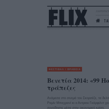
summer
ΤΑ
ΦΕΣΤΙΒΑΛ / ΒΡΑΒΕΙΑ
Βενετία 2014: «99 H
τράπεζες
Ανάμεσα στο σινεμά του Σκορσέζε, τα δελτ
Ραμίν Μπαχρανί κι ο Αντριου Γκάρφιλντ χα
συνείδησης μέσα στην οικονομική κρίση.