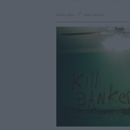
29 Αύγ 2014
Λήδα Γαλανού