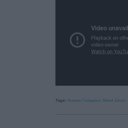
Tags:
Αντριου Γκάρφιλντ,
Μάικλ Σάνον,