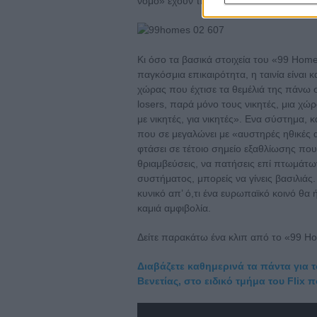
νόμο» έχουν τη δυνατότητα να εκμεταλλ
Κι όσο τα βασικά στοιχεία του «99 Hom
παγκόσμια επικαιρότητα, η ταινία είναι
χώρας που έχτισε τα θεμέλιά της πάνω σ
losers, παρά μόνο τους νικητές, μια χώρ
με νικητές, για νικητές». Ενα σύστημα, 
που σε μεγαλώνει με «αυστηρές ηθικές α
φτάσει σε τέτοιο σημείο εξαθλίωσης που,
θριαμβεύσεις, να πατήσεις επί πτωμάτω
συστήματος, μπορείς να γίνεις βασιλιάς. 
κυνικό απ’ ό,τι ένα ευρωπαϊκό κοινό θα
καμιά αμφιβολία.
Δείτε παρακάτω ένα κλιπ από το «99 H
Διαβάζετε καθημερινά τα πάντα για 
Βενετίας, στο ειδικό τμήμα του Flix