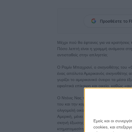
Προσθέστε το Fl
Μέχρι πού θα έφτανες για να κρατήσεις τ
Πόσο λεπτή είναι η γραμμή ανάμεσα στην
αντισταθείς στην απληστία;
Ο Ραμίν Μπαχρανί, ο σκηνοθέτης του «
ένας απόλυτα Αμερικανός σκηνοθέτης απ
γυρίζει το αμερικανικό όνειρο τα μέσα έ
εφιαλτικά επίκαιρη και οικεία, καθώς «αυ
Ο Ντένις Νας του Αντριου Γκάρφιλντ είν
του και την κομμώτρια μητέρα του – απ
ολιγομελή οικογένειά του και το πατρικ
Αμερική, μένει πίσω στο δάνειό του και 
Εμείς και οι συνεργ
σκηνή έξωσης – ο Ντένις αποφασίζει, μη
cookies, και επεξε
κτηματομεσίτη που ευθύνεται για τα δικά