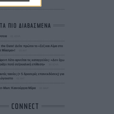
 Bojarski (The Moneymaker)
Σαλομέ
ΤΑ ΠΙΟ ΔΙΑΒΑΣΜΕΝΑ
σεια
01 ΙΟΥΛ
 the Date! Δείτε πρώτοι το «Σεξ και Αίμα στο
 Μίασμα»!
05 ΑΥΓ
άρεντ Λέτο αρνείται τις καταγγελίες: «Δεν έχω
ράξει ποτέ σεξουαλική επίθεση»
30 ΙΟΥΛ
αυτές ταινίες (+ 5 δροσερές επανεκδόσεις) για
Αύγουστο
01 ΑΥΓ
er-Man: Καινούργια Μέρα
30 ΜΑΡ
CONNECT