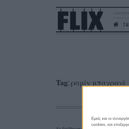
summer
ΤΑ
Tag
ραμίν μπαχρανί
:
Εμείς και οι συνεργ
cookies, και επεξε