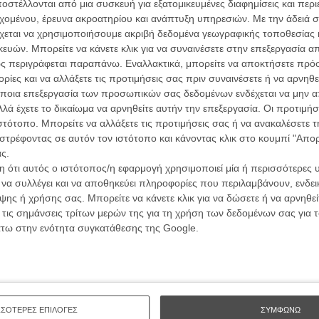
ών.
στέλλονται από μια συσκευή για εξατομικευμένες διαφημίσεις και περ
συνα
εχομένου, έρευνα ακροατηρίου και ανάπτυξη υπηρεσιών.
Με την άδειά σα
χεται να χρησιμοποιήσουμε ακριβή δεδομένα γεωγραφικής τοποθεσίας 
ΑΡΘΡΑ
ών. Μπορείτε να κάνετε κλικ για να συναινέσετε στην επεξεργασία απ
Βιμ Β
ς περιγράφεται παραπάνω. Εναλλακτικά, μπορείτε να αποκτήσετε πρό
Συνέντ
λντ, ο Μάικλ Σάνον και τα μαλλιά τους, στη
ίες και να αλλάξετε τις προτιμήσεις σας πριν συναινέσετε ή να αρνηθεί
»
ποια επεξεργασία των προσωπικών σας δεδομένων ενδέχεται να μην απ
λά έχετε το δικαίωμα να αρνηθείτε αυτήν την επεξεργασία. Οι προτιμήσ
ιστότοπο. Μπορείτε να αλλάξετε τις προτιμήσεις σας ή να ανακαλέσετε
στρέφοντας σε αυτόν τον ιστότοπο και κάνοντας κλικ στο κουμπί "Απ
ς στις τράπεζες
ς.
 ότι αυτός ο ιστότοπος/η εφαρμογή χρησιμοποιεί μία ή περισσότερες 
Εγγράψου 
ι να συλλέγει και να αποθηκεύει πληροφορίες που περιλαμβάνουν, ενδεικ
ης ή χρήσης σας. Μπορείτε να κάνετε κλικ για να δώσετε ή να αρνηθε
 τις σημάνσεις τρίτων μερών της για τη χρήση των δεδομένων σας για
άτω στην ενότητα συγκατάθεσης της Google.
Θέλω ν
ΣΣΟΤΕΡΕΣ ΕΠΙΛΟΓΕΣ
ΣΥΜΦΩΝΩ