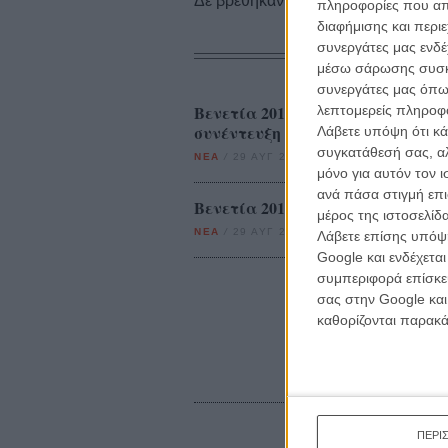
Δε βρέθηκαν σχετικές κριτικές ταινι
πληροφορίες που απο
διαφήμισης και περι
συνεργάτες μας ενδέ
μέσω σάρωσης συσκευ
συνεργάτες μας όπω
Βενετία 2014: Ο Αντριου Γκάρφι
λεπτομερείς πληροφορ
συνέντευξη Τύπου του «99 Homes
Λάβετε υπόψη ότι κά
συγκατάθεσή σας, αλ
ΝΕΑ
/
29 ΑΥΓ 2014
/
Λήδα Γαλανού
μόνο για αυτόν τον 
ανά πάσα στιγμή επι
Βενετία 2014: «99 Homes», θάνατο
μέρος της ιστοσελίδα
ΝΕΑ
/
29 ΑΥΓ 2014
/
Λήδα Γαλανού
Λάβετε επίσης υπόψη
Google και ενδέχετα
συμπεριφορά επίσκεψ
σας στην Google και
καθορίζονται παρακ
ΠΕΡΙ