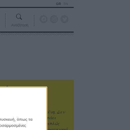
GR
EN
Αναζήτηση
ιτυχία είναι υπερτιμημένη. Δεν
άνει καλύτερο, δεν σε πάει
 συσκευή, όπως τα
ενά η επιτυχία. Είναι απλώς
προσαρμοσμένες
ωραίο, ανεβαστικό, επιφανειακό