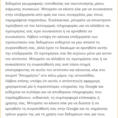
δεδομένα γεωγραφικής τοποθεσίας και ταυτοποίησης μέσω
σάρωσης συσκευών. Μπορείτε να κάνετε κλικ για να συναινέσετε
στην επεξεργασία από εμάς και τους συνεργάτες μας όπως
περιγράφεται παραπάνω. Εναλλακτικά, μπορείτε να αποκτήσετε
πρόσβαση σε πιο λεπτομερείς πληροφορίες και να αλλάξετε τις
προτιμήσεις σας πριν συναινέσετε ή να αρνηθείτε να
συναινέσετε.
Λάβετε υπόψη ότι κάποια επεξεργασία των
Το προηγούμενο Σάββατο, ο Τομ Χανκς ήταν για 9η φορά ο
προσωπικών σας δεδομένων ενδέχεται να μην απαιτεί τη
οικοδεσπότης του Saturday Night Live - δύο μόλις Σάββατα στην
συγκατάθεσή σας, αλλά έχετε το δικαίωμα να αρνηθείτε αυτήν
τελική ευθεία των αμερικανικών εκλογών. Ο Χανκς, προμοτάροντας
την επεξεργασία. Οι προτιμήσεις σας θα ισχύουν μόνο για αυτόν
το «Sully» πριν από λίγες εβδομάδες είπε ξάστερα τη γνώμη του για
τον ιστότοπο. Μπορείτε να αλλάξετε τις προτιμήσεις σας ή να
το πόσο επείγουσες είναι οι ιστορικές στιγμές για την Αμερική και
ανακαλέσετε τη συγκατάθεσή σας ανά πάσα στιγμή
κατακεραύνωσε τον Τραμπ, με σωστό, κάθετο, αυστηρό λόγο: «Δε
επιστρέφοντας σε αυτόν τον ιστότοπο και κάνοντας κλικ στο
χρειάζεται να γίνει η Αμερική ξανά σπουδαία, είναι σπουδαία ήδη».
κουμπί "Απορρήτου" στο κάτω μέρος της ιστοσελίδας.
Λάβετε επίσης υπόψη ότι αυτός ο ιστότοπος/η εφαρμογή
Θυμηθείτε κι αυτό:
Ο Τομ Χανκς αναπαριστά -live- όλες τις ταινίες
χρησιμοποιεί μία ή περισσότερες υπηρεσίες της Google και
του μέσα σε 7 λεπτά!
ενδέχεται να συλλέγει και να αποθηκεύει πληροφορίες που
περιλαμβάνουν, ενδεικτικά, τη συμπεριφορά επίσκεψης ή
χρήσης σας. Μπορείτε να κάνετε κλικ για να δώσετε ή να
αρνηθείτε τη συγκατάθεσή σας στην Google και τις σημάνσεις
τρίτων μερών της για τη χρήση των δεδομένων σας για τους