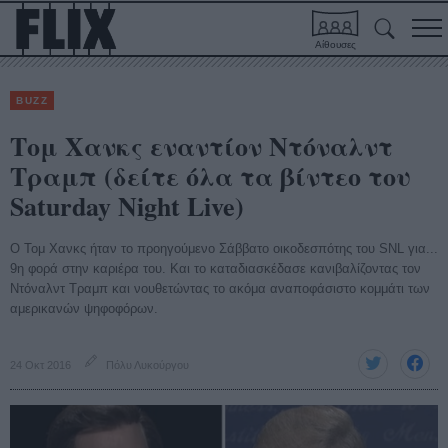
Αίθουσες
BUZZ
Τομ Χανκς εναντίον Ντόναλντ
Τραμπ (δείτε όλα τα βίντεο του
Saturday Night Live)
Ο Τομ Χανκς ήταν το προηγούμενο Σάββατο οικοδεσπότης του SNL για...
9η φορά στην καριέρα του. Και το καταδιασκέδασε κανιβαλίζοντας τον
Ντόναλντ Τραμπ και νουθετώντας το ακόμα αναποφάσιστο κομμάτι των
αμερικανών ψηφοφόρων.
24 Οκτ 2016
Πόλυ Λυκούργου