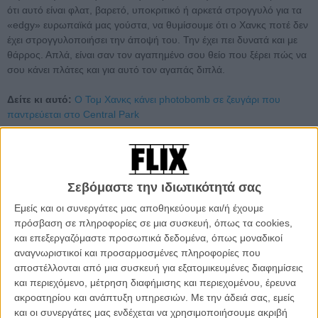
ότι αυτό είναι φλατ, βαρετό, υποκριτικό ή αρκετά στρογγυλό για τα
«edgy» ευρωπαϊκά μας γούστα, να θυμίσουμε ότι ο Χανκς ποτέ δεν
έχει στρογγυλοποιήσει την άποψή του. Την έχει πει δυνατά και με
θάρρος. Απλά, είναι σαν τον αγαπημένο σου θείο που ξέρει πώς να
σου κάνει πλάτες και για αυτό τον αγαπάς διπλά.
Δείτε κι αυτό:
Ο Τομ Χανκς κάνει photobomb σε ζευγάρι που
παντρεύεται στο Central Park
Πριν από χρόνια του είχαν δώσει την περιγραφή του «νέου Τζίμι
Στιούαρτ». Σήμερα, το περιοδικό Esquire τον ονόμασε τον
«μπαμπά της Αμερικής» - κάτι που δεν του άρεσε και πολύ, καθώς
Σεβόμαστε την ιδιωτικότητά σας
χτύπησε στην πραγματικότητα των 60 του, πλέον, χρόνων.
Εμείς και οι συνεργάτες μας αποθηκεύουμε και/ή έχουμε
πρόσβαση σε πληροφορίες σε μια συσκευή, όπως τα cookies,
και επεξεργαζόμαστε προσωπικά δεδομένα, όπως μοναδικοί
αναγνωριστικοί και προσαρμοσμένες πληροφορίες που
αποστέλλονται από μια συσκευή για εξατομικευμένες διαφημίσεις
και περιεχόμενο, μέτρηση διαφήμισης και περιεχομένου, έρευνα
ακροατηρίου και ανάπτυξη υπηρεσιών.
Με την άδειά σας, εμείς
και οι συνεργάτες μας ενδέχεται να χρησιμοποιήσουμε ακριβή