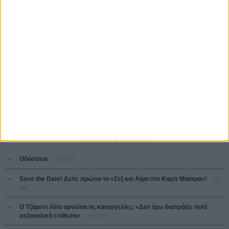
The Odyssey
Κρίστοφερ Νόλαν
Ψηλά Τακούνια
Tacones lejanos
Πέδρο Αλμοδόβαρ
Ο Παραχαράκτης
L’ Affaire Bojarski (The Moneymaker)
Ζαν-Πολ Σαλομέ
ΤΑ ΠΙΟ
ΔΙΑΒΑΣΜΕΝΑ
Οδύσσεια
01 ΙΟΥΛ
Save the Date! Δείτε πρώτοι το «Σεξ και Αίμα στο Καμπ Μίασμα»!
05
ΑΥΓ
Ο Τζάρεντ Λέτο αρνείται τις καταγγελίες: «Δεν έχω διαπράξει ποτέ
σεξουαλική επίθεση»
30 ΙΟΥΛ