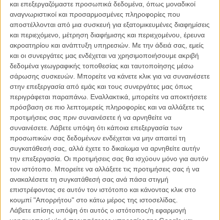
Γουες Αντερσον πιο ποπ και από το ίδιο το πνεύμα των γιορτών.
και επεξεργαζόμαστε προσωπικά δεδομένα, όπως μοναδικοί
αναγνωριστικοί και προσαρμοσμένες πληροφορίες που
Δείτε παρακάτω πως θα σκηνοθετούσαν τα Χριστούγεννα μεγάλοι
αποστέλλονται από μια συσκευή για εξατομικευμένες διαφημίσεις
δημιουργοί έτσι όπως τα οραματίστηκε η θεατρική ομάδα από το
και περιεχόμενο, μέτρηση διαφήμισης και περιεχομένου, έρευνα
Οντάριο Suitcase in Point και η εταιρεία παραγωγής Fourgournds
ακροατηρίου και ανάπτυξη υπηρεσιών.
Με την άδειά σας, εμείς
Media.
και οι συνεργάτες μας ενδέχεται να χρησιμοποιήσουμε ακριβή
δεδομένα γεωγραφικής τοποθεσίας και ταυτοποίησης μέσω
Μερικά από αυτά είναι πραγματικά χαριτωμένα:
σάρωσης συσκευών. Μπορείτε να κάνετε κλικ για να συναινέσετε
στην επεξεργασία από εμάς και τους συνεργάτες μας όπως
περιγράφεται παραπάνω. Εναλλακτικά, μπορείτε να αποκτήσετε
πρόσβαση σε πιο λεπτομερείς πληροφορίες και να αλλάξετε τις
προτιμήσεις σας πριν συναινέσετε ή να αρνηθείτε να
συναινέσετε.
Λάβετε υπόψη ότι κάποια επεξεργασία των
προσωπικών σας δεδομένων ενδέχεται να μην απαιτεί τη
συγκατάθεσή σας, αλλά έχετε το δικαίωμα να αρνηθείτε αυτήν
την επεξεργασία. Οι προτιμήσεις σας θα ισχύουν μόνο για αυτόν
τον ιστότοπο. Μπορείτε να αλλάξετε τις προτιμήσεις σας ή να
ανακαλέσετε τη συγκατάθεσή σας ανά πάσα στιγμή
επιστρέφοντας σε αυτόν τον ιστότοπο και κάνοντας κλικ στο
κουμπί "Απορρήτου" στο κάτω μέρος της ιστοσελίδας.
Λάβετε επίσης υπόψη ότι αυτός ο ιστότοπος/η εφαρμογή