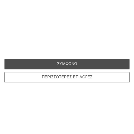
Η επιτυχία είναι υπερτιμημένη. Δεν σε κάνει
καλύτερο, δεν σε πάει πουθενά η επιτυχία. Είναι
απλώς ένα ωραίο, ανεβαστικό, επιφανειακό
συναίσθημα.»
ΣΥΜΦΩΝΩ
Βιμ Βέντερς
ΠΕΡΙΣΣΟΤΕΡΕΣ ΕΠΙΛΟΓΕΣ
Συνέντευξη
ΝΕΕΣ ΤΑΙΝΙΕΣ
Ο Παραχαράκτης
L’ Affaire Bojarski (The Moneymaker)
του Ζαν-Πολ Σαλομέ