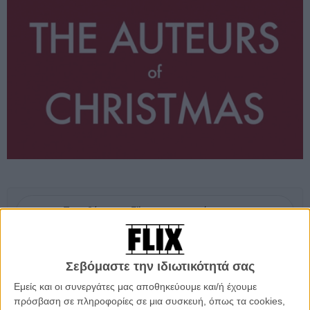
Προσθέστε το Flix στις προτιμήσεις σας στο
Google
Σεβόμαστε την ιδιωτικότητά σας
Τα Χριστούγεννα του Γούντι Αλεν θα ήταν νευρικά, του Λαρς φον
Τρίερ... σκιαχτικά, του Μάικλ Μουρ ερευνητικά, του Βέρνερ Χέρτζογκ
Εμείς και οι συνεργάτες μας αποθηκεύουμε και/ή έχουμε
αναπάντεχα παραδοσιακά, του Μπαζ Λούρμαν... μουσικά και του
πρόσβαση σε πληροφορίες σε μια συσκευή, όπως τα cookies,