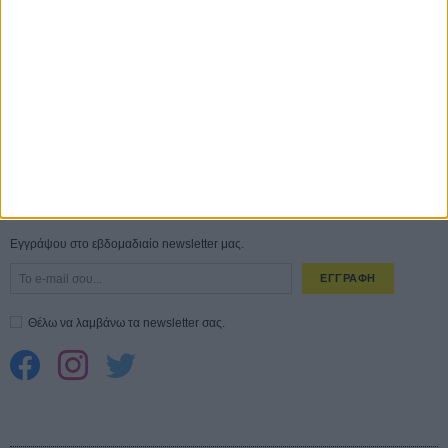
Ο Τζάρεντ Λέτο αρνείται τις καταγγελίες: «Δεν έχω διαπράξει ποτέ
σεξουαλική επίθεση»
30 ΙΟΥΛ
10 καυτές ταινίες (+ 5 δροσερές επανεκδόσεις) για τον Αύγουστο
01
ΑΥΓ
Spider-Man: Καινούργια Μέρα
30 ΜΑΡ
CONNECT
Εγγράψου στο εβδομαδιαίο newsletter μας.
ΕΓΓΡΑΦΗ
Θέλω να λαμβάνω τα newsletter σας.