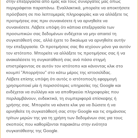
στην επεξεργασία από εμάς και τους συνεργάτες μας όπως
περιγράφεται παραπάνω. Εναλλακτικά, μπορείτε να αποκτήσετε
πρόσβαση σε πιο λεπτομερείς πληροφορίες και να αλλάξετε τις
προτιμήσεις σας πριν συναινέσετε ή να αρνηθείτε να
#BOOMSHACKSLACKA (ή, αλλιώς, η χαρά του Σπάικ Λι)
συναινέσετε.
Λάβετε υπόψη ότι κάποια επεξεργασία των
προσωπικών σας δεδομένων ενδέχεται να μην απαιτεί τη
Oπως δεν έγραψε την αντίρρηση και το θυμό του για το Οσκαρ
συγκατάθεσή σας, αλλά έχετε το δικαίωμα να αρνηθείτε αυτήν
Καλύτερης Ταινίας στο «Πράσινο Βιβλίο»,
δεν έκρυψε και τη χαρά
την επεξεργασία. Οι προτιμήσεις σας θα ισχύουν μόνο για αυτόν
του για Οσκαρ Διασκευασμένου Σεναρίου που κέρδισε η ομάδα του
τον ιστότοπο. Μπορείτε να αλλάξετε τις προτιμήσεις σας ή να
«BlackKklansman». Γιατί, κακά τα ψέματα, έχει δίκιο. Από το 1990
ανακαλέσετε τη συγκατάθεσή σας ανά πάσα στιγμή
και την οσκαρική του υποψηφιότητα [Οσκαρ Καλύτερου Σεναρίου
επιστρέφοντας σε αυτόν τον ιστότοπο και κάνοντας κλικ στο
για το «Κάνε το Σωστό»], υπήρξε άλλη μία φορά υποψήφιος το
κουμπί "Απορρήτου" στο κάτω μέρος της ιστοσελίδας.
1998 [στην κατηγορία του Καλύτερου Ντοκιμαντέρ ως παραγωγός
Λάβετε επίσης υπόψη ότι αυτός ο ιστότοπος/η εφαρμογή
του «4 Little Girls»]. Και δεν κέρδισε ποτέ - παρά ένα μόνο τιμητικό
χρησιμοποιεί μία ή περισσότερες υπηρεσίες της Google και
Οσκαρ πριν από λίγα χρόνια. Χθες, ήταν το πρώτο δικό του χρυσό
ενδέχεται να συλλέγει και να αποθηκεύει πληροφορίες που
αγαλματάκι. Και το πανηγύρισε σα μικρό παιδί.
περιλαμβάνουν, ενδεικτικά, τη συμπεριφορά επίσκεψης ή
«BOOMSHACKSLACKA» έγραψε ως λεζάντα στο instagram. Και
χρήσης σας. Μπορείτε να κάνετε κλικ για να δώσετε ή να
δεν χρειάζονται άλλα λόγια.
αρνηθείτε τη συγκατάθεσή σας στην Google και τις σημάνσεις
τρίτων μερών της για τη χρήση των δεδομένων σας για τους
σκοπούς που καθορίζονται παρακάτω στην ενότητα
συγκατάθεσης της Google.