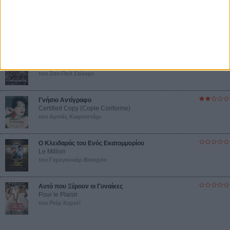
Συνέντευξη
ΝΕΕΣ ΤΑΙΝΙΕΣ
Ο Παραχαράκτης
L’ Affaire Bojarski (The Moneymaker)
του Ζαν-Πολ Σαλομέ
Γνήσιο Αντίγραφο
Certified Copy (Copie Conforme)
του Αμπάς Κιαροστάμι
Ο Κλειδαράς του Ενός Εκατομμυρίου
Le Million
του Γκρεγκουάρ Βινιερόν
Αυτό που Ξέρουν οι Γυναίκες
Pour le Plaisir
του Ρεέμ Κερισί