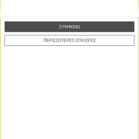
φαντασία, το παρόν με το παρελθόν.
ΣΥΜΦΩΝΩ
ΠΕΡΙΣΣΟΤΕΡΕΣ ΕΠΙΛΟΓΕΣ