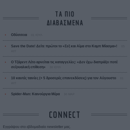
ΤΑ ΠΙΟ
ΔΙΑΒΑΣΜΕΝΑ
Οδύσσεια
01 ΙΟΥΛ
Save the Date! Δείτε πρώτοι το «Σεξ και Αίμα στο Καμπ Μίασμα»!
05
ΑΥΓ
Ο Τζάρεντ Λέτο αρνείται τις καταγγελίες: «Δεν έχω διαπράξει ποτέ
σεξουαλική επίθεση»
30 ΙΟΥΛ
10 καυτές ταινίες (+ 5 δροσερές επανεκδόσεις) για τον Αύγουστο
01
ΑΥΓ
Spider-Man: Καινούργια Μέρα
30 ΜΑΡ
CONNECT
Εγγράψου στο εβδομαδιαίο newsletter μας.