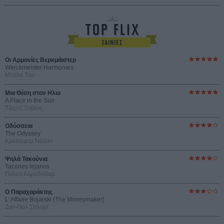
Οι Αρμονίες Βερκμάιστερ
Werckmeister Harmonies
Μπέλα Ταρ
Μια Θέση στον Ηλιο
A Place in the Sun
Τζορτζ Στίβενς
Οδύσσεια
The Odyssey
Κρίστοφερ Νόλαν
Ψηλά Τακούνια
Tacones lejanos
Πέδρο Αλμοδόβαρ
Ο Παραχαράκτης
L’ Affaire Bojarski (The Moneymaker)
Ζαν-Πολ Σαλομέ