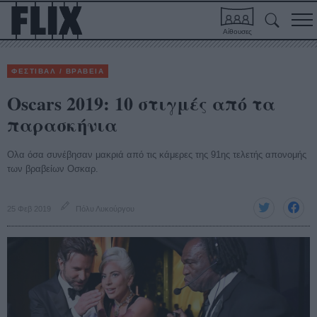
Αίθουσες
ΦΕΣΤΙΒΑΛ / ΒΡΑΒΕΙΑ
Oscars 2019: 10 στιγμές από τα
παρασκήνια
Ολα όσα συνέβησαν μακριά από τις κάμερες της 91ης τελετής απονομής
των βραβείων Οσκαρ.
25 Φεβ 2019
Πόλυ Λυκούργου