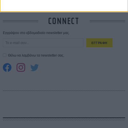
Spider-Man: Καινούργια Μέρα
30 ΜΑΡ
CONNECT
Εγγράψου στο εβδομαδιαίο newsletter μας.
ΕΓΓΡΑΦΗ
Θέλω να λαμβάνω τα newsletter σας.