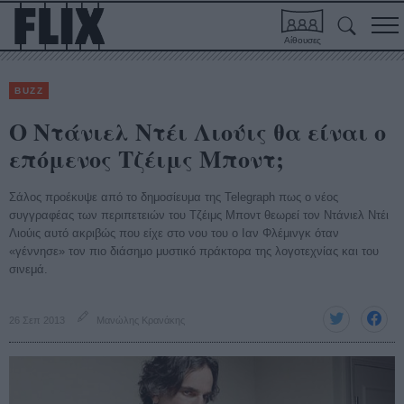
Αίθουσες
BUZZ
Ο Ντάνιελ Ντέι Λιούις θα είναι ο
επόμενος Τζέιμς Μποντ;
Σάλος προέκυψε από το δημοσίευμα της Telegraph πως ο νέος
συγγραφέας των περιπετειών του Τζέιμς Μποντ θεωρεί τον Ντάνιελ Ντέι
Λιούις αυτό ακριβώς που είχε στο νου του ο Ιαν Φλέμινγκ όταν
«γέννησε» τον πιο διάσημο μυστικό πράκτορα της λογοτεχνίας και του
σινεμά.
26 Σεπ 2013
Μανώλης Κρανάκης