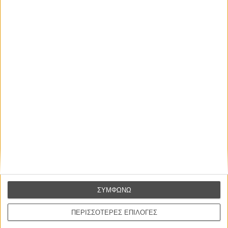
ΝΕΑ
Μίλα μου για καλοκαιρινά φεστιβάλ κινηματογράφου
στην Ελλάδα
Ο πιο αναλυτικός οδηγός των καλοκαιρινών φεστιβάλ σε νησιά και ηπειρωτική
Ελλάδα είναι εδώ
ΣΥΜΦΩΝΩ
ΠΕΡΙΣΣΟΤΕΡΕΣ ΕΠΙΛΟΓΕΣ
Η επιτυχία είναι υπερτιμημένη. Δεν σε κάνει