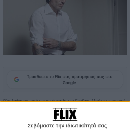
Προσθέστε το Flix στις προτιμήσεις σας στο
Google
Ολα ξεκίνησαν από μια συνέντευξη του Γουίλιαμ Μπόιντ με αφορμή
την
πολυαναμενόμενη κυκλοφορία του «Solo», του βιβλίου που
συνεχίζει τις περιπέτειες του Τζέιμς Μποντ
, κάνοντας τον Μπόιντ
τον έβδομα κατά σειρά συγγραφέα που διαδέχεται τον Ιαν Φλέμινγκ.
Σεβόμαστε την ιδιωτικότητά σας