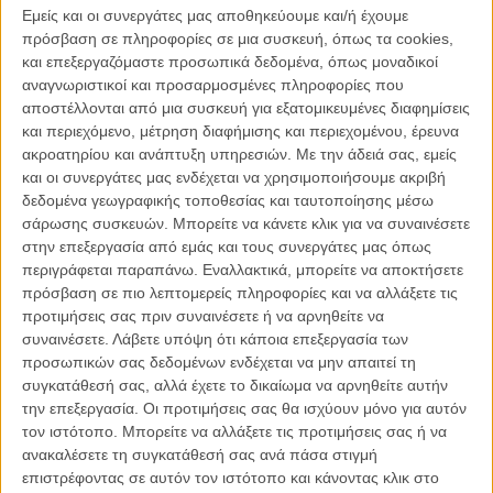
Ο Μπόιντ, ένας από τους σημαντικότερους συγγραφείς και
Εμείς και οι συνεργάτες μας αποθηκεύουμε και/ή έχουμε
σεναριογράφους αυτή τη στιγμή στη Μ. Βρετανία (αν έχετε διαβάσει
πρόσβαση σε πληροφορίες σε μια συσκευή, όπως τα cookies,
το «Any Human Heart» ξέρετε καλά...), ρωτήθηκε ποιος ηθοποιός
και επεξεργαζόμαστε προσωπικά δεδομένα, όπως μοναδικοί
θα ήθελε να ερμηνεύσει τον πράκτορα στην υποτιθέμενη μεταφορά
αναγνωριστικοί και προσαρμοσμένες πληροφορίες που
του βιβλίου στο σινεμά.
αποστέλλονται από μια συσκευή για εξατομικευμένες διαφημίσεις
και περιεχόμενο, μέτρηση διαφήμισης και περιεχομένου, έρευνα
Και η απάντησή του δεν ήταν έκπληξη. Το όνομα του Ντάνιελ Ντέι
ακροατηρίου και ανάπτυξη υπηρεσιών.
Με την άδειά σας, εμείς
Λιούις δεν ακούγεται πρώτη φορά ανάμεσα στα ονόματα που κατά
και οι συνεργάτες μας ενδέχεται να χρησιμοποιήσουμε ακριβή
καιρούς έχουν υπάρξει υποψήφια για το ρόλο του Τζέιμς Μποντ.
δεδομένα γεωγραφικής τοποθεσίας και ταυτοποίησης μέσω
σάρωσης συσκευών. Μπορείτε να κάνετε κλικ για να συναινέσετε
Ο Μπόιντ όμως ενισχύει το επιχείρημά του υπέρ του Λίουις,
στην επεξεργασία από εμάς και τους συνεργάτες μας όπως
αναφέροντας πως ο σημαντικότερος ίσως ηθοποιός της εποχής
περιγράφεται παραπάνω. Εναλλακτικά, μπορείτε να αποκτήσετε
μας είναι ακριβώς αυτό που είχε στο μυαλό του ο Ιαν Φλέμινγκ όταν
πρόσβαση σε πιο λεπτομερείς πληροφορίες και να αλλάξετε τις
δημιουργούσε τον πιο διάσημο μυστικό πράκτορα της ποπ
προτιμήσεις σας πριν συναινέσετε ή να αρνηθείτε να
κουλτούρας.
συναινέσετε.
Λάβετε υπόψη ότι κάποια επεξεργασία των
προσωπικών σας δεδομένων ενδέχεται να μην απαιτεί τη
«Νομίζω πως ο Ντάνιελ Ντέι Λιούις ενσαρκώνει ακριβώς αυτό που
συγκατάθεσή σας, αλλά έχετε το δικαίωμα να αρνηθείτε αυτήν
είχε περιγράψει ο Φλέμινγκ. Είχε περιγράψει τον Μποντ σε
την επεξεργασία. Οι προτιμήσεις σας θα ισχύουν μόνο για αυτόν
τουλάχιστον τρεις περιπτώσεις, νομίζω, σαν να μοιάζει στον
τον ιστότοπο. Μπορείτε να αλλάξετε τις προτιμήσεις σας ή να
αμερικάνο τραγουδοποιό Χοάγκι Καρμάικλ. Ο Λιούις είναι ψηλός,
ανακαλέσετε τη συγκατάθεσή σας ανά πάσα στιγμή
αδύνατος, ευέλικτος, με μαύρα μαλλιά και όμορφος. Και διαθέτει και
επιστρέφοντας σε αυτόν τον ιστότοπο και κάνοντας κλικ στο
το πνεύμα που οφείλει να έχει ο Τζέιμς Μποντ. Γι' αυτό θα τον