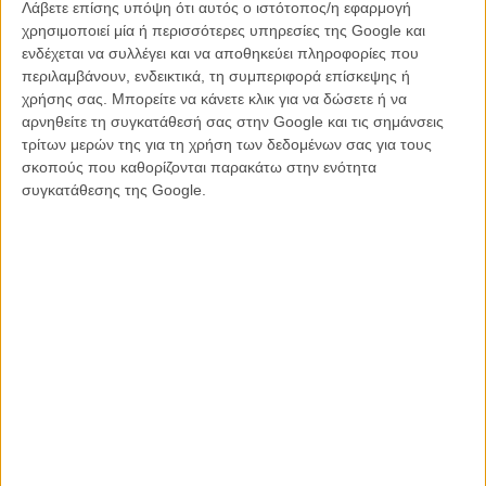
Λάβετε επίσης υπόψη ότι αυτός ο ιστότοπος/η εφαρμογή
ηθοποιών που καταδικάζουν τον Γούντι Αλεν εξαιτίας των
χρησιμοποιεί μία ή περισσότερες υπηρεσίες της Google και
κατηγοριών της θετής του κόρης ότι την κακοποίησε όταν ήταν
ενδέχεται να συλλέγει και να αποθηκεύει πληροφορίες που
μικρή, σε μια υπόθεση που έχει λήξει από πλευράς της δικαιοσύνης
περιλαμβάνουν, ενδεικτικά, τη συμπεριφορά επίσκεψης ή
αλλά παραμένει ανοιχτή από την πλευρά της Ντίλαν Φάροου, η
χρήσης σας. Μπορείτε να κάνετε κλικ για να δώσετε ή να
οποία υποστηρίζει πως κανείς δεν την πιστεύει όλα αυτά τα χρόνια.
αρνηθείτε τη συγκατάθεσή σας στην Google και τις σημάνσεις
τρίτων μερών της για τη χρήση των δεδομένων σας για τους
Δείτε ακόμη
:
Η Ντίλαν Φάροου μιλάει για πρώτη φορά στην
σκοπούς που καθορίζονται παρακάτω στην ενότητα
τηλεόραση για τον Γούντι Αλεν
συγκατάθεσης της Google.
Από την Γκρέτα Γκέργουιγκ μέχρι τη Μίρα Σορβίνο, τον Τίμοθι
Σαλαμέ, τον Κόλιν Φερθ και την Ρεμπέκα Χολ, είναι πολλοί όσοι
ηθοποιοί έχουν δηλώσει πως δεν θα συνεργάζονταν ξανά ποτέ με
τον Γούντι Αλεν.