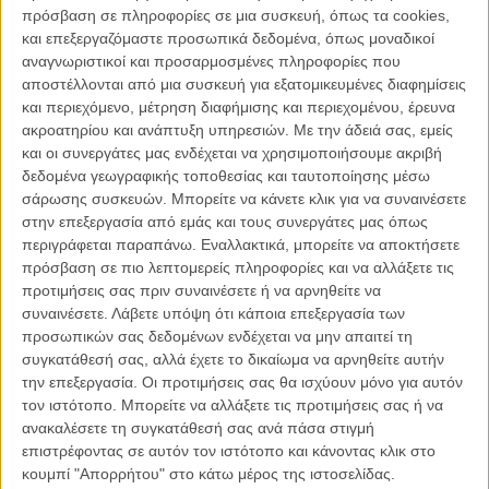
πρόσβαση σε πληροφορίες σε μια συσκευή, όπως τα cookies,
απόλυτης αθωότητας. Αλλά δεν θα ξαναδούλευα μαζί του, όχι.»
και επεξεργαζόμαστε προσωπικά δεδομένα, όπως μοναδικοί
αναγνωριστικοί και προσαρμοσμένες πληροφορίες που
Διαβάστε ακόμη
:
Ο Αλεκ Μπόλντγουιν βρίσκει την
αποστέλλονται από μια συσκευή για εξατομικευμένες διαφημίσεις
«αποκήρυξη» του Γούντι Αλεν «άδικη και θλιβερή»
και περιεχόμενο, μέτρηση διαφήμισης και περιεχομένου, έρευνα
ακροατηρίου και ανάπτυξη υπηρεσιών.
Με την άδειά σας, εμείς
και οι συνεργάτες μας ενδέχεται να χρησιμοποιήσουμε ακριβή
δεδομένα γεωγραφικής τοποθεσίας και ταυτοποίησης μέσω
σάρωσης συσκευών. Μπορείτε να κάνετε κλικ για να συναινέσετε
στην επεξεργασία από εμάς και τους συνεργάτες μας όπως
περιγράφεται παραπάνω. Εναλλακτικά, μπορείτε να αποκτήσετε
πρόσβαση σε πιο λεπτομερείς πληροφορίες και να αλλάξετε τις
προτιμήσεις σας πριν συναινέσετε ή να αρνηθείτε να
συναινέσετε.
Λάβετε υπόψη ότι κάποια επεξεργασία των
προσωπικών σας δεδομένων ενδέχεται να μην απαιτεί τη
συγκατάθεσή σας, αλλά έχετε το δικαίωμα να αρνηθείτε αυτήν
την επεξεργασία. Οι προτιμήσεις σας θα ισχύουν μόνο για αυτόν
τον ιστότοπο. Μπορείτε να αλλάξετε τις προτιμήσεις σας ή να
ανακαλέσετε τη συγκατάθεσή σας ανά πάσα στιγμή
Με αυτά τα λόγια, ο Μάικλ Κέιν, που συνεργάστηκε με τον Γούντι
επιστρέφοντας σε αυτόν τον ιστότοπο και κάνοντας κλικ στο
Αλεν στο «Η Χάνα και οι Αδελφές του» κερδίζοντας το Οσκαρ Β'
κουμπί "Απορρήτου" στο κάτω μέρος της ιστοσελίδας.
Ανδρικού Ρόλου, έρχεται να προστεθεί στη μεγάλη λίστα των