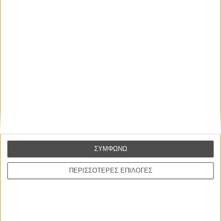
ΝΕΑ
Μίλα μου για καλοκαιρινά φεστιβάλ κινηματογράφου
στην Ελλάδα
Ο πιο αναλυτικός οδηγός των καλοκαιρινών φεστιβάλ σε νησιά και ηπειρωτική
Ελλάδα είναι εδώ
Η επιτυχία είναι υπερτιμημένη. Δεν σε κάνει
ΣΥΜΦΩΝΩ
καλύτερο, δεν σε πάει πουθενά η επιτυχία. Είναι
απλώς ένα ωραίο, ανεβαστικό, επιφανειακό
ΠΕΡΙΣΣΟΤΕΡΕΣ ΕΠΙΛΟΓΕΣ
συναίσθημα.»
Βιμ Βέντερς
Συνέντευξη