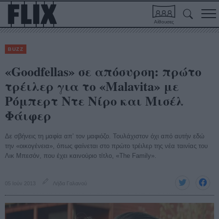
Αίθουσες
BUZZ
«Goodfellas» σε απόσυρση: πρώτο
τρέιλερ για το «Malavita» με
Ρόμπερτ Ντε Νίρο και Μισέλ
Φάιφερ
Δε σβήνεις τη μαφία απ’ τον μαφιόζο. Τουλάχιστον όχι από αυτήν εδώ
την «οικογένεια», όπως φαίνεται στο πρώτο τρέιλερ της νέα ταινίας του
Λικ Μπεσόν, που έχει καινούριο τίτλο, «The Family».
05 Ιούν 2013
Λήδα Γαλανού