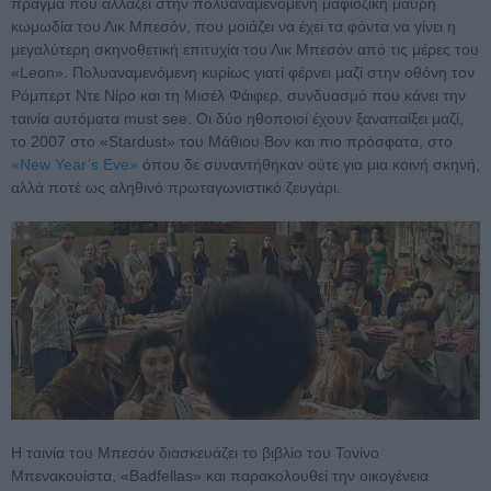
πράγμα που αλλάζει στην πολυαναμενόμενη μαφιόζικη μαύρη
κωμωδία του Λικ Μπεσόν, που μοιάζει να έχει τα φόντα να γίνει η
μεγαλύτερη σκηνοθετική επιτυχία του Λικ Μπεσόν από τις μέρες του
«Leon». Πολυαναμενόμενη κυρίως γιατί φέρνει μαζί στην οθόνη τον
Ρόμπερτ Ντε Νίρο και τη Μισέλ Φάιφερ, συνδυασμό που κάνει την
ταινία αυτόματα must see. Οι δύο ηθοποιοί έχουν ξαναπαίξει μαζί,
το 2007 στο «Stardust» του Μάθιου Βον και πιο πρόσφατα, στο
«New Year’s Eve»
όπου δε συναντήθηκαν ούτε για μια κοινή σκηνή,
αλλά ποτέ ως αληθινό πρωταγωνιστικό ζευγάρι.
Η ταινία του Μπεσόν διασκευάζει το βιβλίο του Τονίνο
Μπενακουίστα, «Badfellas» και παρακολουθεί την οικογένεια