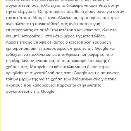
Στην προσπάθειά τους να επιβιώσουν στο νέο τους περιβάλλον και
συγκατάθεσή σας, αλλά έχετε το δικαίωμα να αρνηθείτε αυτήν
ταυτόχρονα ν’ αποφύγουν τους μαφιόζους που τους καταδιώκουν,
την επεξεργασία. Οι προτιμήσεις σας θα ισχύουν μόνο για αυτόν
σπεύδει ο Τόμι Λι Τζόουνς ως πράκτορας της CIA. Κι αν η υπόθεση
τον ιστότοπο. Μπορείτε να αλλάξετε τις προτιμήσεις σας ή να
και το καστ σάς θυμίζει Μάρτιν Σκορσέζε, μην ψάχνετε μακριά, το
ανακαλέσετε τη συγκατάθεσή σας ανά πάσα στιγμή
όνομά του βρίσκεται στους τίτλους ως executive producer.
επιστρέφοντας σε αυτόν τον ιστότοπο και κάνοντας κλικ στο
Τελευταία ταινία που σκηνοθέτησε ο Λικ Μπεσόν ήταν το
«The
κουμπί "Απορρήτου" στο κάτω μέρος της ιστοσελίδας.
Lady»
, μία από τις λίγες της τελευταίας δεκαετίας, μια και ο Μπεσόν
Λάβετε επίσης υπόψη ότι αυτός ο ιστότοπος/η εφαρμογή
έχει στραφεί περισσότερο στα άλλα του ενδιαφέροντα, αυτά του
χρησιμοποιεί μία ή περισσότερες υπηρεσίες της Google και
παραγωγού και σεναριογράφου – γι’ αυτό και στο τρέιλερ της ταινίας
ενδέχεται να συλλέγει και να αποθηκεύει πληροφορίες που
αναφέρεται, για το αμερικανικό κοινό βέβαια, ως «ο παραγωγός του
περιλαμβάνουν, ενδεικτικά, τη συμπεριφορά επίσκεψης ή
‘Taken’»!
χρήσης σας. Μπορείτε να κάνετε κλικ για να δώσετε ή να
αρνηθείτε τη συγκατάθεσή σας στην Google και τις σημάνσεις
τρίτων μερών της για τη χρήση των δεδομένων σας για τους
σκοπούς που καθορίζονται παρακάτω στην ενότητα
Η ταινία είναι προγραμματισμένη να βγει στις 20 Σεπτεμβρίου στις
συγκατάθεσης της Google.
αμερικανικές αίθουσες, στις 23 Οκτωβρίου στη Γαλλία και λίγο
νωρίτερα, στις 10 Οκτωβρίου στην Ελλάδα από τη Feelgood.
Δείτε το πρώτο τρέιλερ του «The Family» παρακάτω και
διαβάστε
περισσότερα για την ταινία και δείτε φωτογραφίες εδώ
.