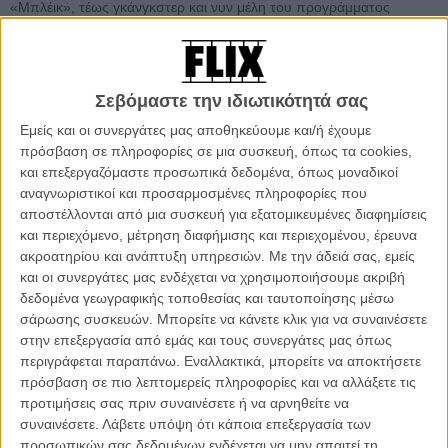
«Μπλέικ», τέως γκάνγκστερ και νυν μέλη του προγράμματος
προστασίας μαρτύρων, που εγκαθίστανται ινκόγκνιτο στη γαλλική
επαρχία και προσπαθούν να ξαναφτιάξουν τη ζωή τους: αλλά δεν
προσπαθούν πολύ, μια και, όπως φαίνεται στο πρώτο τρέιλερ που
κυκλοφόρησε, αντί να διατηρούν χαμηλό προφίλ, η μπαμπάς Ντε
Σεβόμαστε την ιδιωτικότητά σας
Νίρο στέλνει έναν κακόμοιρο υδραυλικό στο νοσοκομείο, η Μισέλ
Εμείς και οι συνεργάτες μας αποθηκεύουμε και/ή έχουμε
Φάιφερ ανατινάζει το τοπικό σούπερ-μάρκετ, ο γιος Τζον Ντ’ Λίο
πρόσβαση σε πληροφορίες σε μια συσκευή, όπως τα cookies,
στήνει αλυσίδα λαθρεμπορίου στο σχολείο του και η κόρη Νταϊάνα
και επεξεργαζόμαστε προσωπικά δεδομένα, όπως μοναδικοί
Εϊγκρον (η Κουιν του «Glee») εξολοθρεύει ένα θαυμαστή της με μια
αναγνωριστικοί και προσαρμοσμένες πληροφορίες που
ρακέτα του τένις, μέσα σε μια μόνο μέρα.
αποστέλλονται από μια συσκευή για εξατομικευμένες διαφημίσεις
και περιεχόμενο, μέτρηση διαφήμισης και περιεχομένου, έρευνα
ακροατηρίου και ανάπτυξη υπηρεσιών.
Με την άδειά σας, εμείς
και οι συνεργάτες μας ενδέχεται να χρησιμοποιήσουμε ακριβή
δεδομένα γεωγραφικής τοποθεσίας και ταυτοποίησης μέσω
σάρωσης συσκευών. Μπορείτε να κάνετε κλικ για να συναινέσετε
στην επεξεργασία από εμάς και τους συνεργάτες μας όπως
περιγράφεται παραπάνω. Εναλλακτικά, μπορείτε να αποκτήσετε
πρόσβαση σε πιο λεπτομερείς πληροφορίες και να αλλάξετε τις
προτιμήσεις σας πριν συναινέσετε ή να αρνηθείτε να
συναινέσετε.
Λάβετε υπόψη ότι κάποια επεξεργασία των
προσωπικών σας δεδομένων ενδέχεται να μην απαιτεί τη