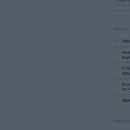
L’ Affaire
Ζαν-Πολ 
Οδύσ
Save
Καμπ
Ο Τζ
διαπ
10 κ
τον 
Spid