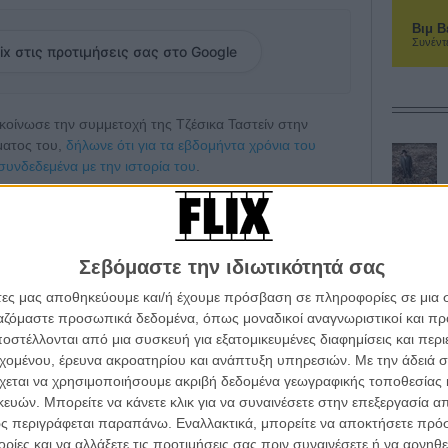
Βιμ Β
Συνέντ
ix στις προτιμήσεις σας στο Google
ακοίνωσε την συμμετοχή της Τζέσικα Ταστείν στην
ματος του,
δήλωνε ότι για τα εβδομήντα χρόνια του
συνδεδεμένα με την ιστορία του
.
με καλέσει ανθρώπους που είναι κομμάτι της Ιστορίας
τοχή τους στο φεστιβάλ και θέλουν να βρεθούν κοντά
Σεβόμαστε την ιδιωτικότητά σας
 Τσαστέιν στην κριτική επιτροπή
άτες μας αποθηκεύουμε και/ή έχουμε πρόσβαση σε πληροφορίες σε μια
ργαζόμαστε προσωπικά δεδομένα, όπως μοναδικοί αναγνωριστικοί και 
 ολοκληρωμένη σύνθεση της επιτροπής που
στέλλονται από μια συσκευή για εξατομικευμένες διαφημίσεις και περ
πτη του φεστιβάλ Πάολο Σορνετίνο, την Μάρεν Αντε
εχομένου, έρευνα ακροατηρίου και ανάπτυξη υπηρεσιών.
Με την άδειά σα
rdmann», τους ηθοποιούς Γουίλ Σμιθ και Φαν
χεται να χρησιμοποιήσουμε ακριβή δεδομένα γεωγραφικής τοποθεσίας 
ν-γουκ και Ανιές Ζαουί και τον συνθέτη Γκαμπριέλ
ών. Μπορείτε να κάνετε κλικ για να συναινέσετε στην επεξεργασία απ
ς περιγράφεται παραπάνω. Εναλλακτικά, μπορείτε να αποκτήσετε πρό
ίες και να αλλάξετε τις προτιμήσεις σας πριν συναινέσετε ή να αρνηθεί