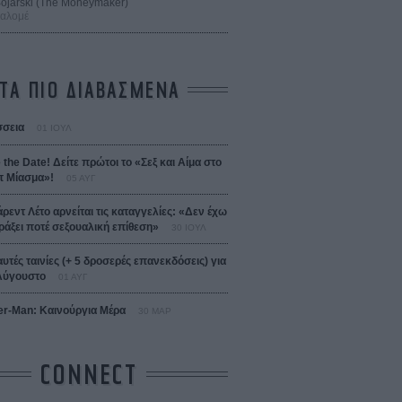
 Bojarski (The Moneymaker)
Σαλομέ
ΤΑ ΠΙΟ ΔΙΑΒΑΣΜΕΝΑ
σεια
01 ΙΟΥΛ
 the Date! Δείτε πρώτοι το «Σεξ και Αίμα στο
 Μίασμα»!
05 ΑΥΓ
άρεντ Λέτο αρνείται τις καταγγελίες: «Δεν έχω
ράξει ποτέ σεξουαλική επίθεση»
30 ΙΟΥΛ
αυτές ταινίες (+ 5 δροσερές επανεκδόσεις) για
Αύγουστο
01 ΑΥΓ
er-Man: Καινούργια Μέρα
30 ΜΑΡ
CONNECT