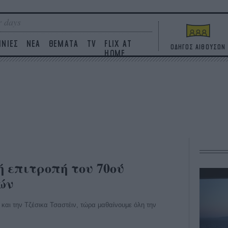
 days
ΙΝΙΕΣ
ΝΕΑ
ΘΕΜΑΤΑ
TV
FLIX AT
ΟΔΗΓΟΣ ΑΙΘΟΥΣΩΝ
HOME
ή επιτροπή του 70ού
ών
και την Τζέσικα Τσαστέιν, τώρα μαθαίνουμε όλη την