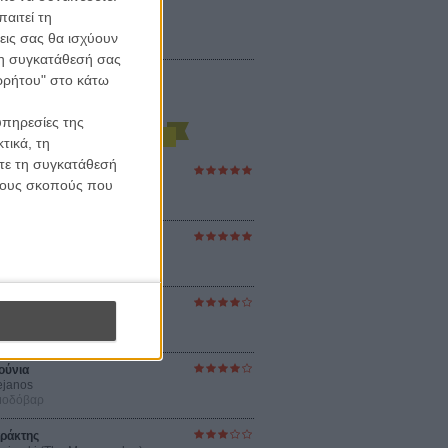
αιτεί τη
εις σας θα ισχύουν
 τη συγκατάθεσή σας
ορρήτου" στο κάτω
υπηρεσίες της
τικά, τη
ίτε τη συγκατάθεσή
ες Βερκμάιστερ
 τους σκοπούς που
ster Harmonies
ρ
στον Ηλιο
 the Sun
βενς
sey
ρ Νόλαν
ούνια
ejanos
μοδόβαρ
ράκτης