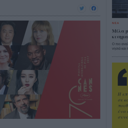
ΝΕΑ
Μίλα μ
κινημα
Ο πιο ανα
νησιά και 
Η επ
σε κ
πουθ
ένα 
συνα