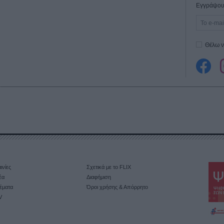
Εγγράψου 
Θέλω ν
ινίες
Σχετικά με το FLIX
έα
Διαφήμιση
έματα
Όροι χρήσης & Απόρρητο
V