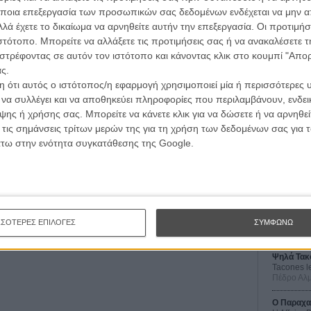
απονείμουν τον επετειακό 70ο Χρυσό Φοίνικα στο φετινό
ποια επεξεργασία των προσωπικών σας δεδομένων ενδέχεται να μην απ
ρι και τις 28 Μαΐου.
λά έχετε το δικαίωμα να αρνηθείτε αυτήν την επεξεργασία. Οι προτιμήσ
ιστότοπο. Μπορείτε να αλλάξετε τις προτιμήσεις σας ή να ανακαλέσετε
στρέφοντας σε αυτόν τον ιστότοπο και κάνοντας κλικ στο κουμπί "Απ
ς.
λά στο Δεκαπενθήμερο του Φεστιβάλ Καννών
 ότι αυτός ο ιστότοπος/η εφαρμογή χρησιμοποιεί μία ή περισσότερες 
ραμμα για το Δεκαπενθήμερο των Σκηνοθετών
ι να συλλέγει και να αποθηκεύει πληροφορίες που περιλαμβάνουν, ενδεικ
ής επιτροπής στο τμήμα Ενα Κάποιο Βλέμμα του
ης ή χρήσης σας. Μπορείτε να κάνετε κλικ για να δώσετε ή να αρνηθε
Οι Αρμονί
 τις σημάνσεις τρίτων μερών της για τη χρήση των δεδομένων σας για
Werckmei
ου Γιώργου Λάνθιμου στο διαγωνιστικό τμήμα του 70ού
Μπέλα Τα
άτω στην ενότητα συγκατάθεσης της Google.
ου 70ού Φεστιβάλ Καννών
Μια Θέση 
A Place in
που διαγωνίζονται για τον Χρυσό Φοίνικα στο φετινό
Τζορτζ Στί
νες η Αγορά του Φεστιβάλ Θεσσαλονίκης
Οδύσσεια
The Odys
ΣΣΟΤΕΡΕΣ ΕΠΙΛΟΓΕΣ
ΣΥΜΦΩΝΩ
ην αφίσα του Φεστιβάλ Καννών: «Είναι μια χαρά,
Κρίστοφε
να συζητάμε»
Ψηλά Τακ
Tacones l
Πέδρο Αλ
Ο Παραχα