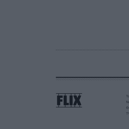
Τα
Ν
Θ
T