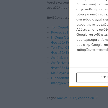
Αυτοί είναι λοιπόν οι άνθρωποι που θα 
Λάβετε υπόψη ότι κά
φεστιβάλ που θα διεξαχθεί από τις 17 μέχ
συγκατάθεσή σας, αλ
μόνο για αυτόν τον 
Διαβάστε περισσότερα:
ανά πάσα στιγμή επι
μέρος της ιστοσελίδα
Το «Copa-Loca» του Χρήστου Μασσα
Λάβετε επίσης υπόψη
Κάννες 2017: ανακοινώθηκε το πρόγ
Google και ενδέχετα
Η Ούμα Θέρμαν πρόεδρος της κριτικ
συμπεριφορά επίσκεψ
Φεστιβάλ Καννών
σας στην Google και
Το «The Killing of a Sacred Deer» τ
καθορίζονται παρακ
Φεστιβάλ Καννών
Αυτό είναι το επίσημο πρόγραμμα τ
Αυτές είναι οι ταινίες μικρού μήκους 
Φεστιβάλ Καννών!
Με 5 σχέδια ταινιών φτάνει στις Κάν
ΠΕΡΙ
Η Κλαούντια Καρντινάλε απαντά για τ
υπάρχουν πολύ σοβαρότερα θέματα 
Tags:
Κάννες 2017,
cannes 2017