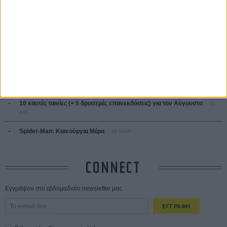
ΔΙΑΒΑΣΜΕΝΑ
Οδύσσεια
01 ΙΟΥΛ
Save the Date! Δείτε πρώτοι το «Σεξ και Αίμα στο Καμπ Μίασμα»!
05
ΑΥΓ
Ο Τζάρεντ Λέτο αρνείται τις καταγγελίες: «Δεν έχω διαπράξει ποτέ
σεξουαλική επίθεση»
30 ΙΟΥΛ
10 καυτές ταινίες (+ 5 δροσερές επανεκδόσεις) για τον Αύγουστο
01
ΑΥΓ
Spider-Man: Καινούργια Μέρα
30 ΜΑΡ
CONNECT
Εγγράψου στο εβδομαδιαίο newsletter μας.
ΕΓΓΡΑΦΗ