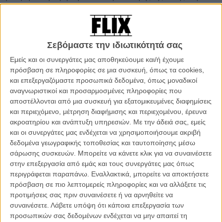
σχολική ομάδα και ο φίλος του ο Μαράτ, ένας τρελαμένος ενήλικος
που θυμίζει παιδί σε διαρκή ανανέωση του χαμένου χρόνου της
ενηλικίωσης. Το diner που διευθυνουν τα δύο αδέλφια δεν είναι
ακριβώς το εστιατόριο που ονειρεύονται, όπως και ο Αζίκ δεν είναι ο
Σεβόμαστε την ιδιωτικότητά σας
καλύτερος σεφ στο Νιού Τζέρσι όπως θα ήθελε ο γιος του και ο
Εμείς και οι συνεργάτες μας αποθηκεύουμε και/ή έχουμε
Τεμίρ δεν είναι σίγουρο ότι θα καταλήξει ένας αθλητής των
πρόσβαση σε πληροφορίες σε μια συσκευή, όπως τα cookies,
Ολυμπιακών, το μελλοντικό καμάρι μιας ολόκληρης κοινότητας.
και επεξεργαζόμαστε προσωπικά δεδομένα, όπως μοναδικοί
αναγνωριστικοί και προσαρμοσμένες πληροφορίες που
Αντιστρέφοντας το «φύλο» από τις δύο πρώτες ταινίες του, το
αποστέλλονται από μια συσκευή για εξατομικευμένες διαφημίσεις
προκλητικό
«Οι Δικοί Μου Ανθρωποι»
και το σχεδόν
και περιεχόμενο, μέτρηση διαφήμισης και περιεχομένου, έρευνα
αριστουργηματικό
«Ενα Ψηλό Κορίτσι»
, ο Ρώσος Καντεμίρ
ακροατηρίου και ανάπτυξη υπηρεσιών.
Με την άδειά σας, εμείς
Μπαλάγκοφ αφήνει πίσω τα ανατριχιαστικά πορτρέτα γυναικών που
και οι συνεργάτες μας ενδέχεται να χρησιμοποιήσουμε ακριβή
σπάνε τα στεγανά μιας ασφυκτικής πατριαρχικής κοινωνίας,
δεδομένα γεωγραφικής τοποθεσίας και ταυτοποίησης μέσω
αντιστρέφοντας ακόμη και τις μεγαλύτερες τραγωδίες.
σάρωσης συσκευών. Μπορείτε να κάνετε κλικ για να συναινέσετε
Στην πρώτη του αγγλόφωνη ταινία, που άνοιξε το Δεκαπενθήμερο
στην επεξεργασία από εμάς και τους συνεργάτες μας όπως
των Σκηνοθετών στο 79ο Διεθνές Φεστιβάλ Κινηματογράφου των
περιγράφεται παραπάνω. Εναλλακτικά, μπορείτε να αποκτήσετε
Καννών, εμβαθύνει σε αυτό που χαρακτηρίζουμε «ανδρισμό»: τι
πρόσβαση σε πιο λεπτομερείς πληροφορίες και να αλλάξετε τις
είναι αυτό δηλαδή που κάνει έναν άντρα άντρα σε μια μικρό- ή και
προτιμήσεις σας πριν συναινέσετε ή να αρνηθείτε να
μεγάλη κοινωνία που αυτό έχει ακόμη πολύ μεγάλη σημασία.
συναινέσετε.
Λάβετε υπόψη ότι κάποια επεξεργασία των
προσωπικών σας δεδομένων ενδέχεται να μην απαιτεί τη