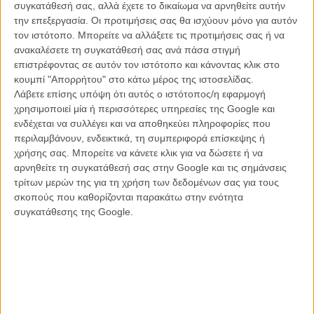
Το 79ο Φεστιβάλ Καννών διεξάγεται φέτος από τις 12 μέχρι και
συγκατάθεσή σας, αλλά έχετε το δικαίωμα να αρνηθείτε αυτήν
τις 23 Μαΐου. Το Flix θα βρίσκεται στις Κάννες για να σας
την επεξεργασία. Οι προτιμήσεις σας θα ισχύουν μόνο για αυτόν
μεταφέρει όλα όσα συμβαίνουν μέσα και έξω από τις
τον ιστότοπο. Μπορείτε να αλλάξετε τις προτιμήσεις σας ή να
αίθουσες. Μαθαίνετε όλα τα νέα στο ειδικό τμήμα του Flix που
ανακαλέσετε τη συγκατάθεσή σας ανά πάσα στιγμή
ανανεώνεται συνεχώς.
επιστρέφοντας σε αυτόν τον ιστότοπο και κάνοντας κλικ στο
κουμπί "Απορρήτου" στο κάτω μέρος της ιστοσελίδας.
Οχι τυχαία οι ήρωες του «Butterfly Jam» είναι ξένοι, όχι μόνο ως
Λάβετε επίσης υπόψη ότι αυτός ο ιστότοπος/η εφαρμογή
καταγωγή ή ρίζες, αλλά και ως προς τις ευκαιρίες που τους δίνονται,
χρησιμοποιεί μία ή περισσότερες υπηρεσίες της Google και
το χώρο που τους διατίθεται για να «μεγαλώσουν», τον ουρανό που
ενδέχεται να συλλέγει και να αποθηκεύει πληροφορίες που
τους χαρίζεται για να απλώνουν το βλέμμα τους. Η κλειστή τους
περιλαμβάνουν, ενδεικτικά, τη συμπεριφορά επίσκεψης ή
κοινότητα τους παρέχει ασφάλεια και μια διαρκή αίσθηση
χρήσης σας. Μπορείτε να κάνετε κλικ για να δώσετε ή να
«οικογένειας», τους δίνει και μια ελευθερία να μπορούν να μην
αρνηθείτε τη συγκατάθεσή σας στην Google και τις σημάνσεις
παίζουν με τους κανόνες των «άλλων», αλλά τους κρατάει και τα
τρίτων μερών της για τη χρήση των δεδομένων σας για τους
όνειρα μικρά, τις ελπίδες πάντα τσακισμένες και την τραγωδία να
σκοπούς που καθορίζονται παρακάτω στην ενότητα
παραμονεύει πάντα στη γωνία.
συγκατάθεσης της Google.
Εξόριστος και ο ίδιος ο Μπαλάγκοφ μετά την έναρξη του πολέμου
στην Ουκρανία, αποδίδει την ατμόσφαιρα της ζωής της κοινότητας
των Κιρκάσιων με μια αυθεντικότητα που φέρνει αυτόματα στο νου
το Little Italy του Μάρτιν Σκορσέζε στους «Κακόφημους Δρόμους»
και σίγουρα μια αναφορά στον Τζέιμς Γκρέι όχι μόνο της
αμερικανικής περιόδου αλλά κυρίως του «Little Odessa».