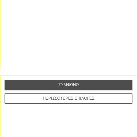
τις 23 Μαΐου. Το Flix θα βρίσκεται στις Κάννες για να σας
μεταφέρει όλα όσα συμβαίνουν μέσα και έξω από τις
αίθουσες. Μαθαίνετε όλα τα νέα στο ειδικό τμήμα του Flix που
ανανεώνεται συνεχώς.
ΜΗ ΧΑΣΕΤΕ
ΣΥΜΦΩΝΩ
ΠΕΡΙΣΣΟΤΕΡΕΣ ΕΠΙΛΟΓΕΣ
ΝΕΑ