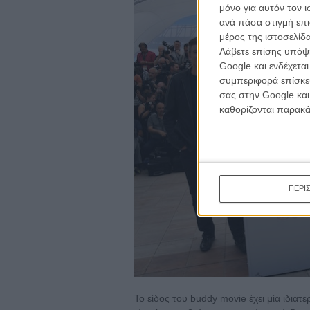
μόνο για αυτόν τον 
ανά πάσα στιγμή επι
μέρος της ιστοσελίδα
Λάβετε επίσης υπόψη
Google και ενδέχετα
συμπεριφορά επίσκεψ
σας στην Google και
καθορίζονται παρακ
ΠΕΡΙ
Το είδος του buddy movie έχει μία ιδι