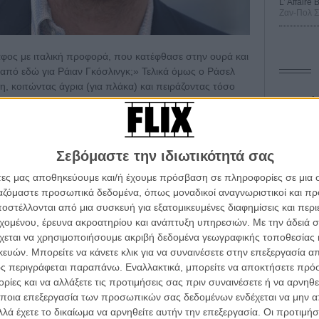
L’ Affaire
Ζαν-Πολ 
άφος με ιταλική προφορά, που κατέφθασε στην ουρά και
από εδώ για Ράιαν Γκόσλινγκ;» Τελικά όμως ο Ράσελ
, κοιτώντας άγρια (για πλάκα) και πειράζοντας τόσο
αλλήλους του φεστιβάλ.
Οδύσ
Save
Καμπ
Σεβόμαστε την ιδιωτικότητά σας
«Kiss Kiss Bang Bang») είναι γοητευμένος από τις
Ο Τζ
ορά μετέφερε τη δράση στα 70ς;
άτες μας αποθηκεύουμε και/ή έχουμε πρόσβαση σε πληροφορίες σε μια
διαπ
ργαζόμαστε προσωπικά δεδομένα, όπως μοναδικοί αναγνωριστικοί και 
ταν μία περίεργη εποχή. Από την μία ήταν προορισμός
στέλλονται από μια συσκευή για εξατομικευμένες διαφημίσεις και περ
10 κ
σα για να κάνουν καριέρα στο Χόλιγουντ. Από την άλλη
τον 
εχομένου, έρευνα ακροατηρίου και ανάπτυξη υπηρεσιών.
Με την άδειά σα
 μυστηριώδης πυκνή σκοτεινιά – το σκάνδαλο με το
χεται να χρησιμοποιήσουμε ακριβή δεδομένα γεωγραφικής τοποθεσίας 
Spid
ισχυρή βιομηχανία πορνογραφίας και εγκλήματα
ών. Μπορείτε να κάνετε κλικ για να συναινέσετε στην επεξεργασία απ
 κυριολεκτικά, οι μητέρες έλεγαν στα παιδιά τους να
ς περιγράφεται παραπάνω. Εναλλακτικά, μπορείτε να αποκτήσετε πρό
ττή φύση του Λος Αντζελες τη βρήκα πολύ
ίες και να αλλάξετε τις προτιμήσεις σας πριν συναινέσετε ή να αρνηθεί
ποια επεξεργασία των προσωπικών σας δεδομένων ενδέχεται να μην απ
λά έχετε το δικαίωμα να αρνηθείτε αυτήν την επεξεργασία. Οι προτιμήσ