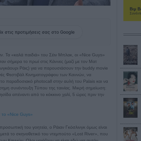
Βιμ Β
Συνέντ
ix στις προτιμήσεις σας στο Google
ν. Τα «καλά παιδιά» του Σέιν Μπλακ, οι «Nice Guys»
σαν σήμερα το πρωί στις Κάννες (μαζί με τον Ματ
νγκάουρι Ράις) για να παρουσιάσουν την buddy movie
νές Φεστιβάλ Κινηματογράφου των Καννών, να
 παραδοσιακό photocall στην αυλή του Palais και να
σημη συνέντευξη Τύπου της ταινίας. Μικρή σημείωση:
σίδα απέναντι από το κόκκινο χαλί, 5 ώρες πριν την
ια το «Nice Guys»
προσωπική του γοητεία, ο Ράιαν Γκόσλινγκ όμως είναι
ο μετά το σκηνοθετικό του ντεμπούτο «Lost River», που
των Καννών. Ολοι μοιάζουν να είναι εδώ για αυτόν.