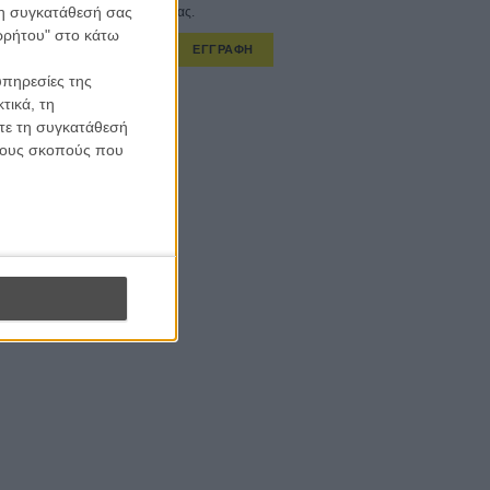
 τη συγκατάθεσή σας
στο εβδομαδιαίο newsletter μας.
ορρήτου" στο κάτω
ΕΓΓΡΑΦΗ
υπηρεσίες της
α λαμβάνω τα newsletter σας.
τικά, τη
ίτε τη συγκατάθεσή
 τους σκοπούς που