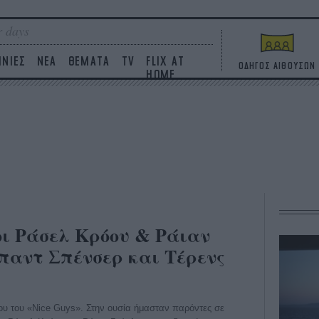
 days
ΙΝΙΕΣ
ΝΕΑ
ΘΕΜΑΤΑ
TV
FLIX AT
ΟΔΗΓΟΣ ΑΙΘΟΥΣΩΝ
HOME
 οι Ράσελ Κρόου & Ράιαν
Μπαντ Σπένσερ και Τέρενς
ου του «Nice Guys». Στην ουσία ήμασταν παρόντες σε