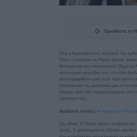
Προσθέστε το Fl
Ολη η Κρουαζέτ τους περίμενε. Και ήρθα
Ράιαν Γκόσλινγκ και Ράσελ Κρόου, έφτα
Μπόμερ και την εντυπωσιακή 16χρονη Α
αστυνομική κωμωδία τους στο 69ο Διεθ
φωτογραφηθούν από τους παπαράτσι στο
απαντήσουν τις ερωτήσεις μας στην επί
κόσμος είναι ήδη συγκεντρωμένος στη νη
πρεμιέρα τους.
Διαβάστε επίσης:
Η κριτική του Flix γ
Οχι άδικα. Ο Ράσελ Κρόου κουβαλά την 
αυτός, 5 χρόνια μετά το «Drive» και δύ
έχει κυριολεκτικά αποπλανήσει το κοινό 