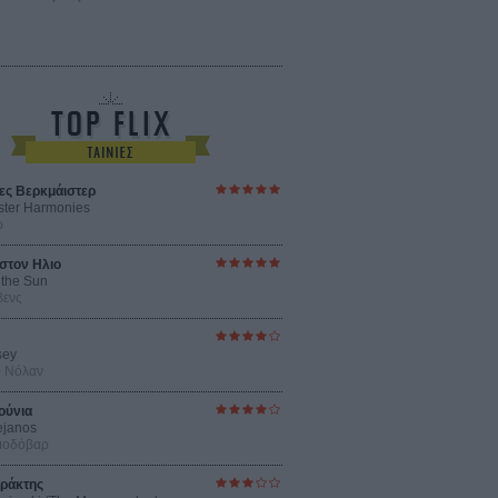
ες Βερκμάιστερ
ster Harmonies
ρ
στον Ηλιο
 the Sun
βενς
sey
ρ Νόλαν
ούνια
ejanos
μοδόβαρ
ράκτης