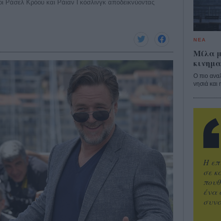
οι Ράσελ Κρόου και Ράιαν Γκόσλινγκ αποδεικνύοντας
ΝΕΑ
Μίλα μ
κινημα
Ο πιο ανα
νησιά και 
Η επ
σε κ
πουθ
ένα 
συνα