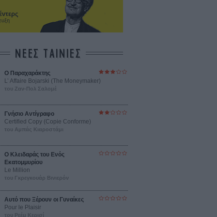
έντερς
ευξη
ΝΕΕΣ ΤΑΙΝΙΕΣ
Ο Παραχαράκτης
L’ Affaire Bojarski (The Moneymaker)
του Ζαν-Πολ Σαλομέ
Γνήσιο Αντίγραφο
Certified Copy (Copie Conforme)
του Αμπάς Κιαροστάμι
Ο Κλειδαράς του Ενός
Εκατομμυρίου
Le Million
του Γκρεγκουάρ Βινιερόν
Αυτό που Ξέρουν οι Γυναίκες
Pour le Plaisir
του Ρεέμ Κερισί