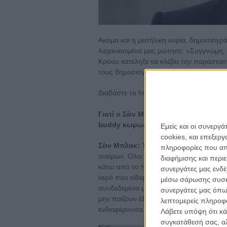
Ακόμα και η μεσήλικη κυρία, δημοσιογρ
λαχανιασμένα μας ρώτησε: «Συγγνώμη, 
Κρόου κατέληξε να κλέβει την παράσταση
τους δημοσιογράφους, όσο και τους υπ
Διαβάστε τα highlights:
Γιατί ο Σέιν Μπλακ («Φονικό Οπλο», 
buddy κωμωδίες και γιατί αυτή τη φ
Εμείς και οι συνεργ
cookies, και επεξε
Σέιν Μπλακ:
Το Λος Αντζελες των 70ς ή
πληροφορίες που απο
ονείρων. Ολοι ερχόντουσαν με μία βαλίτ
διαφήμισης και περι
κάτω από το Hollywood Sign υπήρχε μια
συνεργάτες μας ενδέ
νερό που είδαμε στο «Chinatown», μία 
μέσω σάρωσης συσκευ
συνδεδεμένα με αυτή. Ηταν η εποχή που,
συνεργάτες μας όπω
μην παίζουν έξω στο δρόμο. Αυτή τη δι
λεπτομερείς πληροφορ
ενδιαφέρουσα.
Λάβετε υπόψη ότι κά
συγκατάθεσή σας, αλ