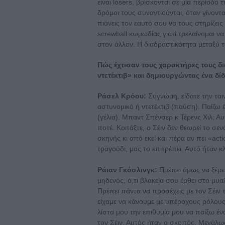
είναι losers, βρίσκονται σε μία περίοδο
δρόμοι τους συναντιούνται, όταν γίνοντ
πιάνεις τον εαυτό σου να τους στηρίζεις
screwball κωμωδίας γιατί τρελαίνομαι ν
στον άλλον. Η διαδραστικότητα μεταξύ
Πώς έχτισαν τους χαρακτήρες τους 
ντετέκτιβ» και δημιουργώντας ένα δί
Ράσελ Κρόου:
Συγνώμη, είδατε την ταινί
αστυνομικό ή ντετέκτιβ (παύση). Παίζω 
(γέλια). Μπαντ Σπένσερ κ Τέρενς Χιλ; Αυ
ποτέ. Κοιτάξτε, ο Σέιν δεν θεωρεί το σε
σκηνής κι από εκεί και πέρα αν πει «ac
τραγούδι, μας το επιτρέπει. Αυτό ήταν κλ
Ράιαν Γκόσλινγκ:
Πρέπει όμως να ξέρει
μηδενός, ό,τι βλακεία σου έρθει στο μυα
Πρέπει πάντα να προσέχεις με τον Σέιν τι
είχαμε να κάνουμε με υπέροχους ρόλους
λίστα μου την επιθυμία μου να παίξω έ
τον Σέιν. Αυτός ήταν ο σκοπός. Μεγάλωσ