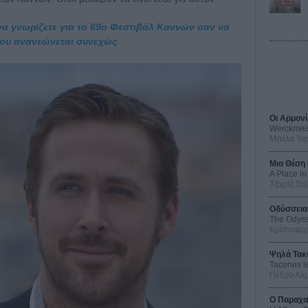
να γνωρίζετε για το 69ο Φεστιβάλ Καννών σαν να
x που ανανεώνεται συνεχώς
Οι Αρμονί
Werckmei
Μπέλα Τα
Μια Θέση 
A Place in
Τζορτζ Στί
Οδύσσεια
The Odys
Κρίστοφε
Ψηλά Τακ
Tacones l
Πέδρο Αλ
Ο Παραχα