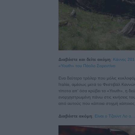
Διαβάστε και δείτε ακόμη
:
Κάννες 2015
«Youth» του Πάολο Σορεντίνο
Ενα δεύτερο τρέιλερ που μόλις κυκλοφόρ
Ιταλία, αμέσως μετά το Φεστιβάλ Καννών
τίποτα απ' όσα κρύβει το «Youth», η δε
ενορχηστρωμένη πάνω στις κινήσεις του
από αυτούς που κάποια στιγμή κάποιος
Διαβάστε ακόμη
:
Είναι ο Τζουντ Λο ο