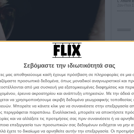
L’ Affaire
Ζαν-Πολ 
Οδύσ
Save
Καμπ
Σεβόμαστε την ιδιωτικότητά σας
Ο Τζ
άτες μας αποθηκεύουμε και/ή έχουμε πρόσβαση σε πληροφορίες σε μια
διαπ
ργαζόμαστε προσωπικά δεδομένα, όπως μοναδικοί αναγνωριστικοί και 
στέλλονται από μια συσκευή για εξατομικευμένες διαφημίσεις και περ
10 κ
τον 
εχομένου, έρευνα ακροατηρίου και ανάπτυξη υπηρεσιών.
Με την άδειά σα
χεται να χρησιμοποιήσουμε ακριβή δεδομένα γεωγραφικής τοποθεσίας 
Spid
ών. Μπορείτε να κάνετε κλικ για να συναινέσετε στην επεξεργασία απ
έιλερ που μπορείτε να δείτε παρακάτω μοιάζει με ένα
ς περιγράφεται παραπάνω. Εναλλακτικά, μπορείτε να αποκτήσετε πρό
υ τη μελαγχολία των γηρατειών, μια περασμένης
ίες και να αλλάξετε τις προτιμήσεις σας πριν συναινέσετε ή να αρνηθεί
ς για να κρατηθείς ζωντανός με οποιονδήποτε τρόπο.
ποια επεξεργασία των προσωπικών σας δεδομένων ενδέχεται να μην απ
λά έχετε το δικαίωμα να αρνηθείτε αυτήν την επεξεργασία. Οι προτιμήσ