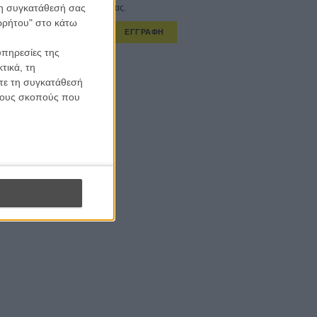
 τη συγκατάθεσή σας
στο εβδομαδιαίο newsletter μας.
ορρήτου" στο κάτω
ΕΓΓΡΑΦΗ
υπηρεσίες της
α λαμβάνω τα newsletter σας.
τικά, τη
ίτε τη συγκατάθεσή
 τους σκοπούς που