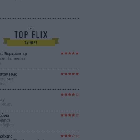
ες Βερκμάιστερ
ster Harmonies
ρ
στον Ηλιο
 the Sun
βενς
sey
ρ Νόλαν
ούνια
ejanos
μοδόβαρ
ράκτης