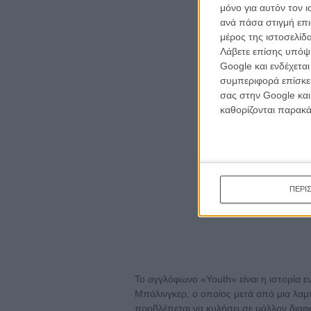
μόνο για αυτόν τον 
ανά πάσα στιγμή επι
μέρος της ιστοσελίδα
Λάβετε επίσης υπόψη
Google και ενδέχετα
συμπεριφορά επίσκεψ
σας στην Google και
καθορίζονται παρακ
ΠΕΡΙ
Το αγγλόφωνο «Youth» είναι η ιστορία 
Μπάλινγκερ, ο οποίος μετά από μια λαμπ
προβλέπεται να κυλήσει σε μάλλον διαφορ