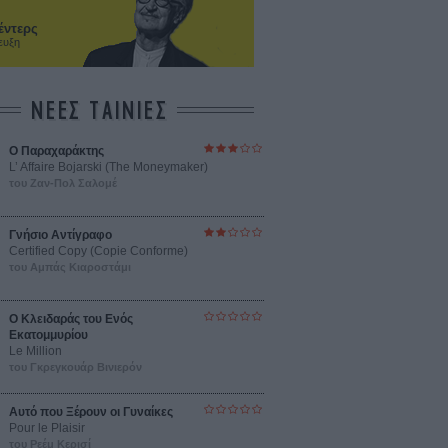
έντερς
ευξη
ΝΕΕΣ ΤΑΙΝΙΕΣ
Ο Παραχαράκτης
L’ Affaire Bojarski (The Moneymaker)
του Ζαν-Πολ Σαλομέ
Γνήσιο Αντίγραφο
Certified Copy (Copie Conforme)
του Αμπάς Κιαροστάμι
Ο Κλειδαράς του Ενός
Εκατομμυρίου
Le Million
του Γκρεγκουάρ Βινιερόν
Αυτό που Ξέρουν οι Γυναίκες
Pour le Plaisir
του Ρεέμ Κερισί