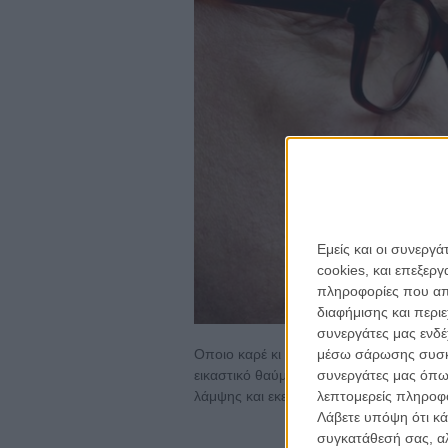
Εμείς και οι συνεργ
cookies, και επεξε
πληροφορίες που απο
διαφήμισης και περι
συνεργάτες μας ενδέ
μέσω σάρωσης συσκευ
Οποιο καρέ κι αν απομονώσεις από το τρ
συνεργάτες μας όπω
εικαστικό θαύμα που κουβαλάει πάνω το
λεπτομερείς πληροφορ
λάμψης και εκείνης της διακαούς αγωνία
Λάβετε υπόψη ότι κά
συγκατάθεσή σας, αλ