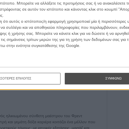
ιστότοπο. Μπορείτε να αλλάξετε τις προτιμήσεις σας ή να ανακαλέσετε
Εγγράψου 
στρέφοντας σε αυτόν τον ιστότοπο και κάνοντας κλικ στο κουμπί "Απ
ς.
 ότι αυτός ο ιστότοπος/η εφαρμογή χρησιμοποιεί μία ή περισσότερες 
Θέλω ν
ι να συλλέγει και να αποθηκεύει πληροφορίες που περιλαμβάνουν, ενδεικ
ης ή χρήσης σας. Μπορείτε να κάνετε κλικ για να δώσετε ή να αρνηθε
 τις σημάνσεις τρίτων μερών της για τη χρήση των δεδομένων σας για
άτω στην ενότητα συγκατάθεσης της Google.
ΣΣΟΤΕΡΕΣ ΕΠΙΛΟΓΕΣ
ΣΥΜΦΩΝΩ
ενός ηλικιωμένου σύνθετη μαέστρου του Φρεντ
ρή και γεμάτη δόξα καριέρα κοιτάζει ένα μέλλον που
ετικούς τόνους: με ιατρικές εξετάσεις, μασάζ και