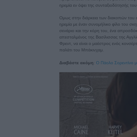
ηρεμία εν όψει της συνταξιοδότησής του
Ομως στην διάρκεια των διακοπών του στ
ηρεμία με έναν συνομήλικο φίλο του σκη
σενάριο και την κόρη του, ένα απροσδόκ
απεσταλμένος της Βασίλισσας της Αγγλία
Φρεντ, να είναι ο μαέστρος ενός κονσέ
παλάτι του Μπάκινχαμ.
Διαβάστε ακόμη
:
Ο Πάολο Σορεντίνο μι