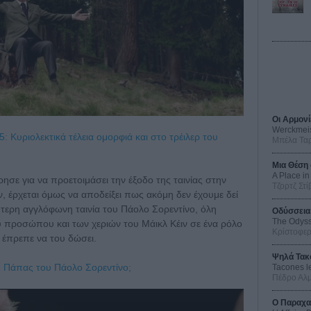
Οι Αρμονί
Werckmei
: Κυριολεκτικά τέλεια ομορφιά και στο τρέιλερ του
Μπέλα Τα
Μια Θέση 
A Place in
ησε για να προετοιμάσει την έξοδο της ταινίας στην
Τζορτζ Στί
, έρχεται όμως να αποδείξει πως ακόμη δεν έχουμε δεί
ύτερη αγγλόφωνη ταινία του Πάολο Σορεντίνο, όλη
Οδύσσεια
The Odys
 προσώπου και των χεριών του Μάικλ Κέιν σε ένα ρόλο
Κρίστοφε
 έπρεπε να του δώσει.
Ψηλά Τακ
… Πάπας του Πάολο Σορεντίνο;
Tacones l
Πέδρο Αλ
Ο Παραχα