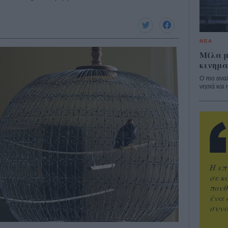
ΝΕΑ
Μίλα μ
κινημα
Ο πιο ανα
νησιά και 
Η επ
σε κ
πουθ
ένα 
συνα