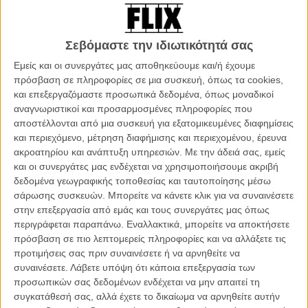
Πόγκαμ και ο Στανισλάς Μεράρ αφηγείται την ιστορία του Πιερ και
της Μανόν, ενός ζευγαριού που γυρίζουν ντοκιμαντέρ χαμηλού
προϋπολογισμού, η σχέση των οποίων θα διαταραχθεί όταν ο Πιερ
Σεβόμαστε την ιδιωτικότητά σας
θα ξεκινήσει ένα δεσμό με τη βοηθό του και θα αποκαλυφθεί πως
και η Μανόν τον απατά εδώ και καιρό.
Διαβάστε και δείτε εδώ
Εμείς και οι συνεργάτες μας αποθηκεύουμε και/ή έχουμε
περισσότερα για το «L'Ombre des Femmes» του Φιλίπ Γκαρέλ
πρόσβαση σε πληροφορίες σε μια συσκευή, όπως τα cookies,
και επεξεργαζόμαστε προσωπικά δεδομένα, όπως μοναδικοί
αναγνωριστικοί και προσαρμοσμένες πληροφορίες που
αποστέλλονται από μια συσκευή για εξατομικευμένες διαφημίσεις
και περιεχόμενο, μέτρηση διαφήμισης και περιεχομένου, έρευνα
ακροατηρίου και ανάπτυξη υπηρεσιών.
Με την άδειά σας, εμείς
και οι συνεργάτες μας ενδέχεται να χρησιμοποιήσουμε ακριβή
δεδομένα γεωγραφικής τοποθεσίας και ταυτοποίησης μέσω
σάρωσης συσκευών. Μπορείτε να κάνετε κλικ για να συναινέσετε
στην επεξεργασία από εμάς και τους συνεργάτες μας όπως
περιγράφεται παραπάνω. Εναλλακτικά, μπορείτε να αποκτήσετε
πρόσβαση σε πιο λεπτομερείς πληροφορίες και να αλλάξετε τις
προτιμήσεις σας πριν συναινέσετε ή να αρνηθείτε να
συναινέσετε.
Λάβετε υπόψη ότι κάποια επεξεργασία των
προσωπικών σας δεδομένων ενδέχεται να μην απαιτεί τη
Dope του Ρικ Φαμουγίγια, Η.Π.Α. (Ταινία Λήξης)
/ Με
συγκατάθεσή σας, αλλά έχετε το δικαίωμα να αρνηθείτε αυτήν
παραγωγούς τον Φόρεστ Γουιτάκερ, τον Παφ Ντάντι και τον Φαρέλ