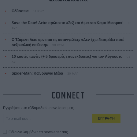
Οδύσσεια
01 ΙΟΥΛ
Save the Date! Δείτε πρώτοι το «Σεξ και Αίμα στο Καμπ Μίασμα»!
05
ΑΥΓ
Ο Τζάρεντ Λέτο αρνείται τις καταγγελίες: «Δεν έχω διαπράξει ποτέ
σεξουαλική επίθεση»
30 ΙΟΥΛ
10 καυτές ταινίες (+ 5 δροσερές επανεκδόσεις) για τον Αύγουστο
01
ΑΥΓ
Spider-Man: Καινούργια Μέρα
30 ΜΑΡ
CONNECT
Εγγράψου στο εβδομαδιαίο newsletter μας.
ΕΓΓΡΑΦΗ
Θέλω να λαμβάνω τα newsletter σας.