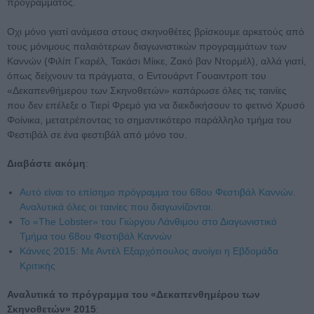
προγράμματος.
Οχι μόνο γιατί ανάμεσα στους σκηνοθέτες βρίσκουμε αρκετούς από
τους μόνιμους παλαιότερων διαγωνιστικών προγραμμάτων των
Καννών (Φιλίπ Γκαρέλ, Τακάσι Μίικε, Ζακό βαν Ντορμέλ), αλλά γιατί,
όπως δείχνουν τα πράγματα, ο Εντουάρντ Γουαιντροπ του
«Δεκαπενθήμερου των Σκηνοθετών» καπάρωσε όλες τις ταινίες
που δεν επέλεξε ο Τιερί Φρεμό για να διεκδικήσουν το φετινό Χρυσό
Φοίνικα, μετατρέποντας το σημαντικότερο παράλληλο τμήμα του
Φεστιβάλ σε ένα φεστιβάλ από μόνο του.
Διαβάστε ακόμη
:
Αυτό είναι το επίσημο πρόγραμμα του 68ου Φεστιβάλ Καννών.
Αναλυτικά όλες οι ταινίες που διαγωνίζονται.
To «The Lobster» του Γιώργου Λάνθιμου στο Διαγωνιστικό
Τμήμα του 68ου Φεστιβάλ Καννών
Κάννες 2015: Με Αντέλ Εξαρχόπουλος ανοίγει η Εβδομάδα
Κριτικής
Αναλυτικά το πρόγραμμα του «Δεκαπενθημέρου των
Σκηνοθετών» 2015
: