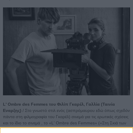
L' Ombre des Femmes του Φιλίπ Γκαρέλ, Γαλλία (Ταινία
Εναρξης)
/ Στο γνωστό στιλ ενός (ασπρόμαυρου εδώ όπως σχεδόν
πάντα στη φιλμογραφία του Γκαρέλ) σινεμά για τις ερωτικές σχέσεις
και το ίδιο το σινεμά , το «L' Οmbre des Femmes» («Στη Σκιά των
Γυναικών»), στο οποίο πρωταγωνιστούν η Κλοτίλντ Κουρό, η Λένα