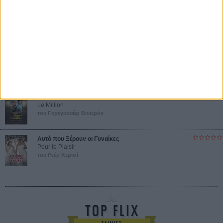
Ο Παραχαράκτης
L’ Affaire Bojarski (The Moneymaker)
του Ζαν-Πολ Σαλομέ
Γνήσιο Αντίγραφο
Certified Copy (Copie Conforme)
του Αμπάς Κιαροστάμι
Ο Κλειδαράς του Ενός Εκατομμυρίου
Le Million
του Γκρεγκουάρ Βινιερόν
Αυτό που Ξέρουν οι Γυναίκες
Pour le Plaisir
του Ρεέμ Κερισί