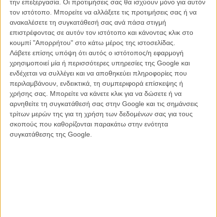
την επεξεργασία. Οι προτιμήσεις σας θα ισχύουν μόνο για αυτόν
Γουίλιαμς, το «Dope» έκανε την πρεμιέρα του στο Φεστιβάλ του
τον ιστότοπο. Μπορείτε να αλλάξετε τις προτιμήσεις σας ή να
Σάντανς για να αποθεωθεί από την κριτική και να μοσχοπουληθεί
ανακαλέσετε τη συγκατάθεσή σας ανά πάσα στιγμή
για την έξοδο του στην Αμερική. Το «Dope» αφηγείται την ιστορία
επιστρέφοντας σε αυτόν τον ιστότοπο και κάνοντας κλικ στο
του Μάλκολμ που ζει στην υποβαθμισμένη και κυριευμένη από τη
κουμπί "Απορρήτου" στο κάτω μέρος της ιστοσελίδας.
μαφία και τους εμπόρους ναρκωτικών γειτονιά του Ινγλγουντ στην
Λάβετε επίσης υπόψη ότι αυτός ο ιστότοπος/η εφαρμογή
Καλιφόρνια. Το ονειρό του είναι να τον κάνουν δεκτό στο Χάρβαρντ,
χρησιμοποιεί μία ή περισσότερες υπηρεσίες της Google και
αλλά μια πρόσκληση για ένα πάρτι θα τον οδηγήσουν μαζί με τους
ενδέχεται να συλλέγει και να αποθηκεύει πληροφορίες που
φίλους του σε μια περιπέτεια που θα του αλλάξει για πάντα τη ζωή.
περιλαμβάνουν, ενδεικτικά, τη συμπεριφορά επίσκεψης ή
χρήσης σας. Μπορείτε να κάνετε κλικ για να δώσετε ή να
αρνηθείτε τη συγκατάθεσή σας στην Google και τις σημάνσεις
τρίτων μερών της για τη χρήση των δεδομένων σας για τους
σκοπούς που καθορίζονται παρακάτω στην ενότητα
συγκατάθεσης της Google.
Trois Souvenirs de ma Jeunesse του Αρνό Ντεπλεσάν, Γαλλία