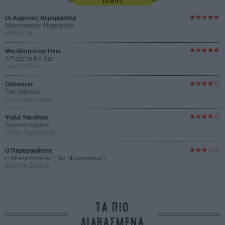
Οι Αρμονίες Βερκμάιστερ
Werckmeister Harmonies
Μπέλα Ταρ
Μια Θέση στον Ηλιο
A Place in the Sun
Τζορτζ Στίβενς
Οδύσσεια
The Odyssey
Κρίστοφερ Νόλαν
Ψηλά Τακούνια
Tacones lejanos
Πέδρο Αλμοδόβαρ
Ο Παραχαράκτης
L’ Affaire Bojarski (The Moneymaker)
Ζαν-Πολ Σαλομέ
ΤΑ ΠΙΟ
ΔΙΑΒΑΣΜΕΝΑ