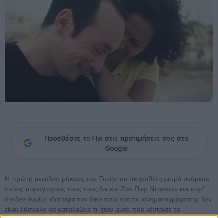
Προσθέστε το Flix στις προτιμήσεις σας στο
Google
Η πρώτη μεγάλου μήκους του Τυνήσιου σκηνοθέτη μετρά ανάμεσα
στους παραγωγούς τους τους Λικ και Ζαν Πιερ Νταρντέν και παρ'
ότι δεν θυμίζει ιδιαίτερα τον δικό τους τρόπο κινηματογράφησης δεν
είναι δύσκολο να καταλάβεις τι ήταν αυτό που κέντρισε το