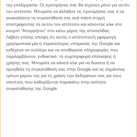
της μητέρας του.
την επεξεργασία. Οι προτιμήσεις σας θα ισχύουν μόνο για αυτόν
τον ιστότοπο. Μπορείτε να αλλάξετε τις προτιμήσεις σας ή να
Μόνο που σε ένα ταξίδι του για δουλειά σε μια γειτονική πόλη, θα
ανακαλέσετε τη συγκατάθεσή σας ανά πάσα στιγμή
χωρίσει την Ριμ, μια λίγο μεγαλύτερη του γυναίκα που δουλεύει ως
επιστρέφοντας σε αυτόν τον ιστότοπο και κάνοντας κλικ στο
χορεύτρια και υπεύθυνη δραστηριοτήτων για τους τουρίστες και
κουμπί "Απορρήτου" στο κάτω μέρος της ιστοσελίδας.
μαζί της θα ανακαλύψει ένα κομμάτι του εαυτού του που έμοιαζε να
Λάβετε επίσης υπόψη ότι αυτός ο ιστότοπος/η εφαρμογή
κοιμάται όσο οι άλλοι έπαιρναν τις αποφάσεις για αυτόν.
χρησιμοποιεί μία ή περισσότερες υπηρεσίες της Google και
ενδέχεται να συλλέγει και να αποθηκεύει πληροφορίες που
περιλαμβάνουν, ενδεικτικά, τη συμπεριφορά επίσκεψης ή
χρήσης σας. Μπορείτε να κάνετε κλικ για να δώσετε ή να
αρνηθείτε τη συγκατάθεσή σας στην Google και τις σημάνσεις
τρίτων μερών της για τη χρήση των δεδομένων σας για τους
σκοπούς που καθορίζονται παρακάτω στην ενότητα
συγκατάθεσης της Google.
Με την ημέρα του γάμου του να απέχει ελάχιστα με την μητέρα και
τον αδελφό του που έχει επιστρέψει από την Γαλλία όπου πλέον ζει