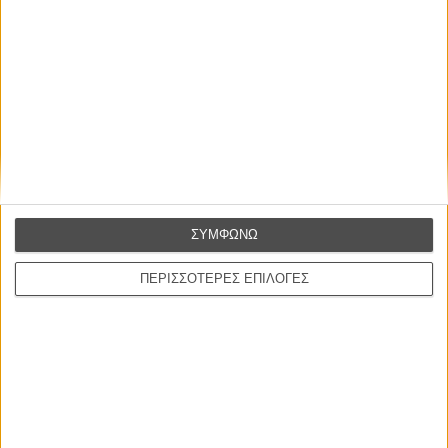
ΜΗ ΧΑΣΕΤΕ
ΣΥΜΦΩΝΩ
ΠΕΡΙΣΣΟΤΕΡΕΣ ΕΠΙΛΟΓΕΣ
ΝΕΑ
Μίλα μου για καλοκαιρινά φεστιβάλ κινηματογράφου
στην Ελλάδα
Ο πιο αναλυτικός οδηγός των καλοκαιρινών φεστιβάλ σε νησιά και ηπειρωτική
Ελλάδα είναι εδώ