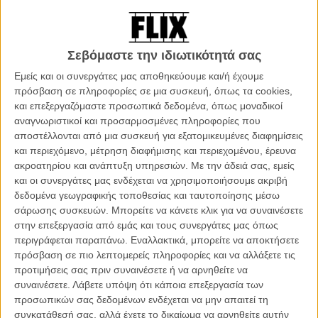
ενδιαφέρον τους. Το φιλμ του Μπεν Ατία ακολουθεί την ιστορία του
Χέντι ενός άντρα που μοιάζει να προχωρά στην ζωή δίχως το
παραμικρό ίχνος πάθους σε μια πορεία επακριβώς καθορισμένη
κυρίως από τη μητέρα του μου μοιάζει να έχει τον έλεγχο σε ο,τι τον
Σεβόμαστε την ιδιωτικότητά σας
αφορά.
Εμείς και οι συνεργάτες μας αποθηκεύουμε και/ή έχουμε
πρόσβαση σε πληροφορίες σε μια συσκευή, όπως τα cookies,
και επεξεργαζόμαστε προσωπικά δεδομένα, όπως μοναδικοί
αναγνωριστικοί και προσαρμοσμένες πληροφορίες που
αποστέλλονται από μια συσκευή για εξατομικευμένες διαφημίσεις
και περιεχόμενο, μέτρηση διαφήμισης και περιεχομένου, έρευνα
ακροατηρίου και ανάπτυξη υπηρεσιών.
Με την άδειά σας, εμείς
και οι συνεργάτες μας ενδέχεται να χρησιμοποιήσουμε ακριβή
δεδομένα γεωγραφικής τοποθεσίας και ταυτοποίησης μέσω
σάρωσης συσκευών. Μπορείτε να κάνετε κλικ για να συναινέσετε
στην επεξεργασία από εμάς και τους συνεργάτες μας όπως
Ο Χέντι δουλεύει σε μια αντιπροσωπεία της Peugeot κι ετοιμάζεται
περιγράφεται παραπάνω. Εναλλακτικά, μπορείτε να αποκτήσετε
να παντρευτεί την Κετζίγια, μια κοπέλα από καλή οικογένεια με την
πρόσβαση σε πιο λεπτομερείς πληροφορίες και να αλλάξετε τις
οποία οι μόνες τους ιδιωτικές συναντήσεις είναι στα πεταχτά, στο
προτιμήσεις σας πριν συναινέσετε ή να αρνηθείτε να
αυτοκίνητό του, έξω από το σπίτι της και φυσικά δεν
συναινέσετε.
Λάβετε υπόψη ότι κάποια επεξεργασία των
περιλαμβάνουν κανενός είδους σωματική επαφή και το ζευγάρι θα
προσωπικών σας δεδομένων ενδέχεται να μην απαιτεί τη
μετακομίσει στο μητρικό σπίτι, σε ένα διαμέρισμα πάνω από αυτό
συγκατάθεσή σας, αλλά έχετε το δικαίωμα να αρνηθείτε αυτήν