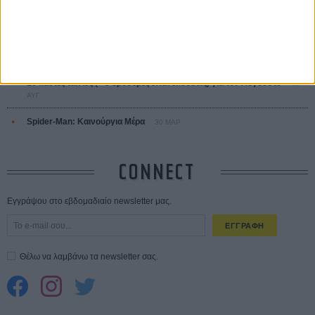
Save the Date! Δείτε πρώτοι το «Σεξ και Αίμα στο Καμπ Μίασμα»!
05
ΑΥΓ
Ο Τζάρεντ Λέτο αρνείται τις καταγγελίες: «Δεν έχω διαπράξει ποτέ
σεξουαλική επίθεση»
30 ΙΟΥΛ
10 καυτές ταινίες (+ 5 δροσερές επανεκδόσεις) για τον Αύγουστο
01
ΑΥΓ
Spider-Man: Καινούργια Μέρα
30 ΜΑΡ
CONNECT
Εγγράψου στο εβδομαδιαίο newsletter μας.
ΕΓΓΡΑΦΗ
Θέλω να λαμβάνω τα newsletter σας.