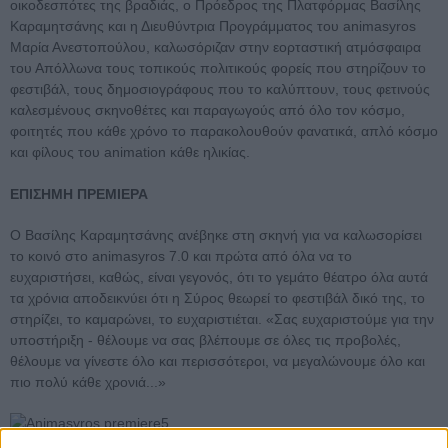
οικοδεσπότες της βραδιάς, ο Πρόεδρος της Πλατφόρμας Βασίλης
Καραμητσάνης και η Διευθύντρια Προγράμματος του animasyros
Μαρία Ανεστοπούλου, καλωσόριζαν στην εορταστική ατμόσφαιρα
του Απόλλωνα τους τοπικούς πολιτικούς φορείς που στηρίζουν το
φεστιβάλ, τους δημοσιογράφους που το καλύπτουν, τους φετινούς
καλεσμένους σκηνοθέτες και παραγωγούς από όλο τον κόσμο,
φοιτητές που κάθε χρόνο το παρακολουθούν φανατικά, απλό κόσμο
και φίλους του animation κάθε ηλικίας.
ΕΠΙΣΗΜΗ ΠΡΕΜΙΕΡΑ
Ο Βασίλης Καραμητσάνης ανέβηκε στη σκηνή για να καλωσορίσει
το κοινό στο animasyros 7.0 και πρώτα από όλα να το
ευχαριστήσει, καθώς, είναι γεγονός, ότι το γεμάτο θέατρο όλα αυτά
τα χρόνια αποδεικνύει ότι η Σύρος θεωρεί το φεστιβάλ δικό της, το
στηρίζει, το καμαρώνει, το ευχαριστιέται. «Σας ευχαριστούμε για την
υποστήριξη - θέλουμε να σας βλέπουμε σε όλες τις προβολές,
θέλουμε να γίνεστε όλο και περισσότεροι, να μεγαλώνουμε όλο και
πιο πολύ κάθε χρονιά...»