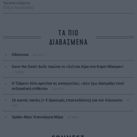
Tacones lejanos
Πέδρο Αλμοδόβαρ
ΤΑ ΠΙΟ
ΔΙΑΒΑΣΜΕΝΑ
Οδύσσεια
01 ΙΟΥΛ
Save the Date! Δείτε πρώτοι το «Σεξ και Αίμα στο Καμπ Μίασμα»!
ΧΘΕΣ
Ο Τζάρεντ Λέτο αρνείται τις καταγγελίες: «Δεν έχω διαπράξει ποτέ
σεξουαλική επίθεση»
30 ΙΟΥΛ
10 καυτές ταινίες (+ 5 δροσερές επανεκδόσεις) για τον Αύγουστο
01
ΑΥΓ
Spider-Man: Καινούργια Μέρα
30 ΜΑΡ