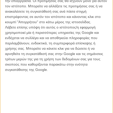
την επεξεργασία. Οι προτιμήσεις σας θα ισχύουν μόνο για αυτόν
βιντεομηνύματος (καθώς οι υποχρεώσεις της δεν της επέτρεπαν να
τον ιστότοπο. Μπορείτε να αλλάξετε τις προτιμήσεις σας ή να
βρίσκεται στο νησί) η
Μαρία Δαμανάκη, Ευρωπαϊκή Επίτροπος
ανακαλέσετε τη συγκατάθεσή σας ανά πάσα στιγμή
Θαλάσσιας Πολιτικής
, τονίζοντας πόσο μεγάλο αγώνα δίνει όχι
επιστρέφοντας σε αυτόν τον ιστότοπο και κάνοντας κλικ στο
μόνο η Σύρος, ή η Ελλάδα, αλλά ολόκληρη η Ευρώπη στα χρόνια
κουμπί "Απορρήτου" στο κάτω μέρος της ιστοσελίδας.
της κρίσης για να εξασφαλίζει τα κονδύλια που στηρίζουν τον
Λάβετε επίσης υπόψη ότι αυτός ο ιστότοπος/η εφαρμογή
Πολιτισμό, το έργο και τη δικτύωση των καλλιτεχνών. Η κυρία
χρησιμοποιεί μία ή περισσότερες υπηρεσίες της Google και
Δαμανάκη δήλωσε την αναγκαιότητα ένα τέτοιο φεστιβάλ να γίνεται
ενδέχεται να συλλέγει και να αποθηκεύει πληροφορίες που
στη Σύρο, στην νησιώτικη ελληνική περιφέρεια, και έκλεισε
περιλαμβάνουν, ενδεικτικά, τη συμπεριφορά επίσκεψης ή
τονίζοντας ότι είναι ιδιαίτερα περήφανη που φέτος το φεστιβάλ
χρήσης σας. Μπορείτε να κάνετε κλικ για να δώσετε ή να
αφιερώνεται σε γυναίκες δημιουργούς του animation «κάτι που
αρνηθείτε τη συγκατάθεσή σας στην Google και τις σημάνσεις
μπορεί να εμπνεύσει τα κορίτσια θεατές της Σύρου, της Ελλάδας και
τρίτων μερών της για τη χρήση των δεδομένων σας για τους
ολόκληρης της Ευρώπης...»
σκοπούς που καθορίζονται παρακάτω στην ενότητα
συγκατάθεσης της Google.
Μετά το τέλος των σύντομων πολιτικών λόγων, στη σκηνή ανέβηκε
η Φιλαρμονική του Δήμου Ερμούπολης
, με μαέστρο την Alice
Labarche - η ορχήστρα που με έμπνευση δηλώνει το παρών κάθε
χρόνο στην επίσημη πρεμιέρα του φεστιβάλ. Ο ενθουσιασμός των
παιδιών και η πειθαρχία τους στις διασκευές κινηματογραφικών (κι
όχι μόνο κομματιών) ζεσταίνουν τον Απόλλωνα με ένα κρεσέντο