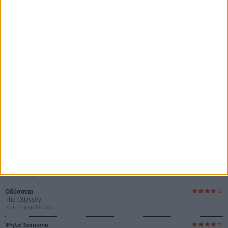
του Ρεμί Μπεζανσόν
Οι Αρμονίες Βερκμάιστερ
Werckmeister Harmonies
Μπέλα Ταρ
O Ταξιτζής
Taxi Driver
Μάρτιν Σκορσέζε
Μια Θέση στον Ηλιο
A Place in the Sun
Τζορτζ Στίβενς
Οδύσσεια
The Odyssey
Κρίστοφερ Νόλαν
Ψηλά Τακούνια