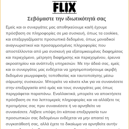
Στη συνέχεια ο Πρόεδρος του animasyros, ανέβασε στη σκηνή
μερικούς από τους τοπικούς παράγοντες και θεσμικούς
υποστηρικτές του φεστιβάλ. Ο νεοεκλεγείς Δήμαρχος της Σύρου
Σεβόμαστε την ιδιωτικότητά σας
Γιώργος Μαραγκός, ο Γιώργος Λεονταρίτης (Χωρικός
Εμείς και οι συνεργάτες μας αποθηκεύουμε και/ή έχουμε
Αντιπεριφερειάρχης Κυκλάδων), ο Αθανάσιος Φώσκολος
πρόσβαση σε πληροφορίες σε μια συσκευή, όπως τα cookies,
(Αντιδήμαρχος Πολιτισμού και Τουρισμού) σύσσωμοι δήλωσαν τη
και επεξεργαζόμαστε προσωπικά δεδομένα, όπως μοναδικοί
στήριξή τους στο Διεθνές Φεστιβάλ και Φόρουμ Κινουμένου
αναγνωριστικοί και προσαρμοσμένες πληροφορίες που
Σχεδίου, τονίζοντας ότι στα 7 αυτά χρόνια το animasyros έχει γίνει
αποστέλλονται από μια συσκευή για εξατομικευμένες διαφημίσεις
πλέον θεσμός: ένα από τα 10 φεστιβάλ που πραγματοποιούνται
και περιεχόμενο, μέτρηση διαφήμισης και περιεχομένου, έρευνα
στη Σύρο, ένα από τα 20 σπουδαιότερα της Ευρώπης. Φαίνεται
ακροατηρίου και ανάπτυξη υπηρεσιών.
Με την άδειά σας, εμείς
όμως ότι η σχέση και η στήριξη είναι αμφόδρομη: το κύρος του
και οι συνεργάτες μας ενδέχεται να χρησιμοποιήσουμε ακριβή
φεστιβάλ, η διεθνής πλέον φήμη του και οι επίσημοι
δεδομένα γεωγραφικής τοποθεσίας και ταυτοποίησης μέσω
προσκεκλημένοι του μπορούν να λειτουργήσουν ως πρέσβεις ενός
σάρωσης συσκευών. Μπορείτε να κάνετε κλικ για να συναινέσετε
μεγάλου στοιχήματος που έχει βάλει η Σύρος: να γίνει η πολιτιστική
στην επεξεργασία από εμάς και τους συνεργάτες μας όπως
πρωτεύουσα της Ευρώπης το 2021. «Ελπίζουμε το φεστιβάλ να
περιγράφεται παραπάνω. Εναλλακτικά, μπορείτε να αποκτήσετε
συνεχίσει να μας στηρίζει σ' αυτή την μεγάλη προσπάθεια» τόνισε ο
πρόσβαση σε πιο λεπτομερείς πληροφορίες και να αλλάξετε τις
Αντιδήμαρχος Πολιτισμού.
προτιμήσεις σας πριν συναινέσετε ή να αρνηθείτε να
συναινέσετε.
Λάβετε υπόψη ότι κάποια επεξεργασία των
προσωπικών σας δεδομένων ενδέχεται να μην απαιτεί τη
συγκατάθεσή σας, αλλά έχετε το δικαίωμα να αρνηθείτε αυτήν
Είναι ο πολιτισμός ένα χαμένο στοίχημα; Σ' αυτό απάντησε μέσω