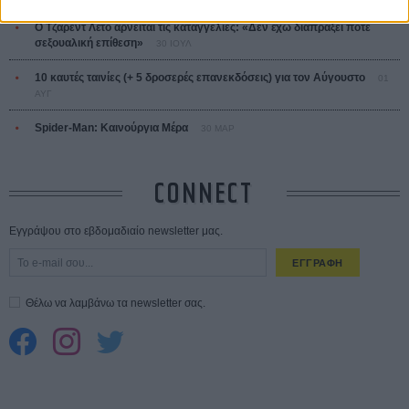
Ο Τζάρεντ Λέτο αρνείται τις καταγγελίες: «Δεν έχω διαπράξει ποτέ
σεξουαλική επίθεση»
30 ΙΟΥΛ
10 καυτές ταινίες (+ 5 δροσερές επανεκδόσεις) για τον Αύγουστο
01
ΑΥΓ
Spider-Man: Καινούργια Μέρα
30 ΜΑΡ
CONNECT
Εγγράψου στο εβδομαδιαίο newsletter μας.
ΕΓΓΡΑΦΗ
Θέλω να λαμβάνω τα newsletter σας.