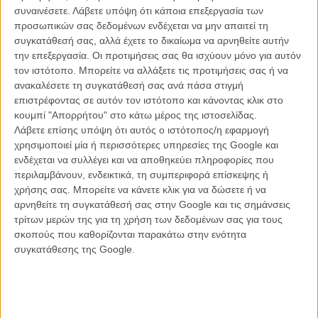
συναινέσετε.
Λάβετε υπόψη ότι κάποια επεξεργασία των
προσωπικών σας δεδομένων ενδέχεται να μην απαιτεί τη
συγκατάθεσή σας, αλλά έχετε το δικαίωμα να αρνηθείτε αυτήν
την επεξεργασία. Οι προτιμήσεις σας θα ισχύουν μόνο για αυτόν
τον ιστότοπο. Μπορείτε να αλλάξετε τις προτιμήσεις σας ή να
ανακαλέσετε τη συγκατάθεσή σας ανά πάσα στιγμή
επιστρέφοντας σε αυτόν τον ιστότοπο και κάνοντας κλικ στο
κουμπί "Απορρήτου" στο κάτω μέρος της ιστοσελίδας.
Λάβετε επίσης υπόψη ότι αυτός ο ιστότοπος/η εφαρμογή
χρησιμοποιεί μία ή περισσότερες υπηρεσίες της Google και
ενδέχεται να συλλέγει και να αποθηκεύει πληροφορίες που
περιλαμβάνουν, ενδεικτικά, τη συμπεριφορά επίσκεψης ή
χρήσης σας. Μπορείτε να κάνετε κλικ για να δώσετε ή να
αρνηθείτε τη συγκατάθεσή σας στην Google και τις σημάνσεις
Δείτε παρακάτω και μερικές αινιγματικές και εντυπωσιακές
τρίτων μερών της για τη χρήση των δεδομένων σας για τους
φωτογραφίες από τα γυρίσματα της ταινίας στο Σίντνεϊ:
σκοπούς που καθορίζονται παρακάτω στην ενότητα
συγκατάθεσης της Google.