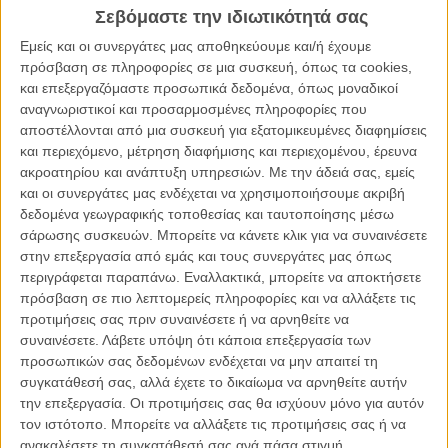
από το νησί. Καθώς ανεξήγητες ασθένειες εξαπλώνονται με
Σεβόμαστε την ιδιωτικότητά σας
ανησυχητικό ρυθμό, γεννιέται αγάπη.
Εμείς και οι συνεργάτες μας αποθηκεύουμε και/ή έχουμε
πρόσβαση σε πληροφορίες σε μια συσκευή, όπως τα cookies,
Αυτή είναι η υπόθεση του «Ενας Ολόκληρος Ανθρωπος Σχεδόν»,
και επεξεργαζόμαστε προσωπικά δεδομένα, όπως μοναδικοί
της πρώτης μεγάλου μήκους ταινίας του Ευθύμη Kosemund-
αναγνωριστικοί και προσαρμοσμένες πληροφορίες που
Σανίδη, σε σενάριο που συνυπογράφει με την Ελιζαμπέττα Ηλία
αποστέλλονται από μια συσκευή για εξατομικευμένες διαφημίσεις
Γεωργιάδου, η οποία είναι έτοιμη για την παγκόσμια πρεμιέρα της
και περιεχόμενο, μέτρηση διαφήμισης και περιεχομένου, έρευνα
στο τμήμα Proxima του 60ού Διεθνούς Φεστιβάλ Κινηματογράφου
ακροατηρίου και ανάπτυξη υπηρεσιών.
Με την άδειά σας, εμείς
του Κάρλοβι Βάρι που φέτος διεξάγεται από τις 3 έως και τις 11
και οι συνεργάτες μας ενδέχεται να χρησιμοποιήσουμε ακριβή
Ιουλίου.
δεδομένα γεωγραφικής τοποθεσίας και ταυτοποίησης μέσω
Από το 2017 μέχρι και σήμερα, ο Ευθύμης Kosemund-Σανίδης
σάρωσης συσκευών. Μπορείτε να κάνετε κλικ για να συναινέσετε
ταξίδεψε σε ολόκληρο τον κόσμο και τα μεγαλύτερα διεθνή φεστιβάλ
στην επεξεργασία από εμάς και τους συνεργάτες μας όπως
με τις μικρού μήκους ταινίες του (ενδεικτικά αναφέρουμε το
περιγράφεται παραπάνω. Εναλλακτικά, μπορείτε να αποκτήσετε
«Astrometal»
στη Βενετία το 2017, το
«II»
στο Λοκάρνο το 2014, το
πρόσβαση σε πιο λεπτομερείς πληροφορίες και να αλλάξετε τις
«Ολες οι Φωτιές η Φωτιά»
στο Λοκάρνο και το Κλερμόν-Φεράν το
προτιμήσεις σας πριν συναινέσετε ή να αρνηθείτε να
2019), φτάνοντας νομοτελειακά στη διεθνή πρεμιέρα της πρώτης
συναινέσετε.
Λάβετε υπόψη ότι κάποια επεξεργασία των
του μεγάλου μήκους ταινίας.
προσωπικών σας δεδομένων ενδέχεται να μην απαιτεί τη
συγκατάθεσή σας, αλλά έχετε το δικαίωμα να αρνηθείτε αυτήν
Στην ταινία πρωταγωνιστούν ο πρωτοεμφανιζόμενος Αναστάσης
την επεξεργασία. Οι προτιμήσεις σας θα ισχύουν μόνο για αυτόν
Γεωργουλας, η Φλομαρία Παπαδάκη, η Ελενα Τοπαλίδου και ο
τον ιστότοπο. Μπορείτε να αλλάξετε τις προτιμήσεις σας ή να
Κωνσταντίνος Αβαρικιώτης.
ανακαλέσετε τη συγκατάθεσή σας ανά πάσα στιγμή