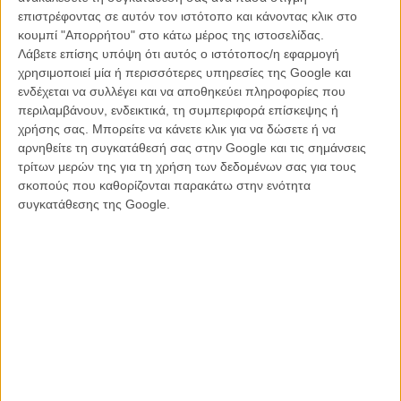
επιστρέφοντας σε αυτόν τον ιστότοπο και κάνοντας κλικ στο
κουμπί "Απορρήτου" στο κάτω μέρος της ιστοσελίδας.
Λάβετε επίσης υπόψη ότι αυτός ο ιστότοπος/η εφαρμογή
χρησιμοποιεί μία ή περισσότερες υπηρεσίες της Google και
ενδέχεται να συλλέγει και να αποθηκεύει πληροφορίες που
περιλαμβάνουν, ενδεικτικά, τη συμπεριφορά επίσκεψης ή
χρήσης σας. Μπορείτε να κάνετε κλικ για να δώσετε ή να
αρνηθείτε τη συγκατάθεσή σας στην Google και τις σημάνσεις
τρίτων μερών της για τη χρήση των δεδομένων σας για τους
σκοπούς που καθορίζονται παρακάτω στην ενότητα
συγκατάθεσης της Google.
Οπως σημειώνει ο ίδιος ο Ευθύμης Kosemund-Σανίδης:
«Αυτό που προέκυψε από τη διαδικασία της ταινίας ήταν η σκέψη του
σώματος όχι μόνο ως φορέα συναισθημάτων, αλλά και ως τόπου
όπου αυτά παράγονται, ως χώρου όπου η επαφή μετατρέπεται σε
μορφή γλώσσας και οι περιορισμοί που επιβάλλονται στην κίνηση
γεννούν άλλες, λιγότερο ορατές μορφές σύνδεσης. Εκεί όπου το