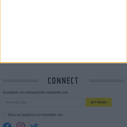
Οδύσσεια
01 ΙΟΥΛ
Save the Date! Δείτε πρώτοι το «Σεξ και Αίμα στο Καμπ Μίασμα»!
05
ΑΥΓ
Ο Τζάρεντ Λέτο αρνείται τις καταγγελίες: «Δεν έχω διαπράξει ποτέ
σεξουαλική επίθεση»
30 ΙΟΥΛ
10 καυτές ταινίες (+ 5 δροσερές επανεκδόσεις) για τον Αύγουστο
01
ΑΥΓ
Spider-Man: Καινούργια Μέρα
30 ΜΑΡ
CONNECT
Εγγράψου στο εβδομαδιαίο newsletter μας.
ΕΓΓΡΑΦΗ
Θέλω να λαμβάνω τα newsletter σας.