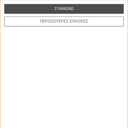
Ο πιο αναλυτικός οδηγός των καλοκαιρινών φεστιβάλ σε νησιά και ηπειρωτική
ΣΥΜΦΩΝΩ
Ελλάδα είναι εδώ
ΠΕΡΙΣΣΟΤΕΡΕΣ ΕΠΙΛΟΓΕΣ
Η επιτυχία είναι υπερτιμημένη. Δεν σε κάνει
καλύτερο, δεν σε πάει πουθενά η επιτυχία. Είναι
απλώς ένα ωραίο, ανεβαστικό, επιφανειακό
συναίσθημα.»
Βιμ Βέντερς
Συνέντευξη
ΝΕΕΣ ΤΑΙΝΙΕΣ