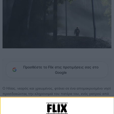
Προσθέστε το Flix στις προτιμήσεις σας στο
Google
Ο Ηλίας, νεαρός και χρεωμένος, φτάνει σε ένα απομακρυσμένο νησί
προσδοκώντας την κληρονομιά του πατέρα του, ενός γιατρού από
τον οποίο υπήρξε για χρόνια αποξενωμένος. Εκεί έρχεται
αντιμέτωπος με μια μικρή κοινότητα, κέντρο της οποίας ήταν ο
πατέρας του, και γνωρίζει την Καλλιόπη, μια ντόπια με όνειρα φυγής