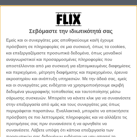
Παλιός γνώριμος του Φεστιβάλ του Λοκάρνο, αφού εδώ είχε κάνει
την παγκόσμια πρεμιέρα του η πρώτη του μικρού μήκους ταινία «II»
το 2014, ο Ευθύμης Kosemund Σανίδης επιστρέφει στην Ελβετία
και συμμετέχει στο Διαγωνιστικό Τμήμα των Ταινιών Μικρού Μήκους
Σεβόμαστε την ιδιωτικότητά σας
του 72ου Διεθνούς Φεστιβάλ Κινηματογράφου του Λοκάρνο με την
ταινία «Ολες οι Φωτιές η Φωτιά».
Εμείς και οι συνεργάτες μας αποθηκεύουμε και/ή έχουμε
πρόσβαση σε πληροφορίες σε μια συσκευή, όπως τα cookies,
Δείτε εδώ ένα teaser της ταινίας
:
και επεξεργαζόμαστε προσωπικά δεδομένα, όπως μοναδικοί
αναγνωριστικοί και προσαρμοσμένες πληροφορίες που
αποστέλλονται από μια συσκευή για εξατομικευμένες διαφημίσεις
και περιεχόμενο, μέτρηση διαφήμισης και περιεχομένου, έρευνα
ακροατηρίου και ανάπτυξη υπηρεσιών.
Με την άδειά σας, εμείς
και οι συνεργάτες μας ενδέχεται να χρησιμοποιήσουμε ακριβή
δεδομένα γεωγραφικής τοποθεσίας και ταυτοποίησης μέσω
σάρωσης συσκευών. Μπορείτε να κάνετε κλικ για να συναινέσετε
στην επεξεργασία από εμάς και τους συνεργάτες μας όπως
περιγράφεται παραπάνω. Εναλλακτικά, μπορείτε να αποκτήσετε
πρόσβαση σε πιο λεπτομερείς πληροφορίες και να αλλάξετε τις
προτιμήσεις σας πριν συναινέσετε ή να αρνηθείτε να
συναινέσετε.
Λάβετε υπόψη ότι κάποια επεξεργασία των
προσωπικών σας δεδομένων ενδέχεται να μην απαιτεί τη