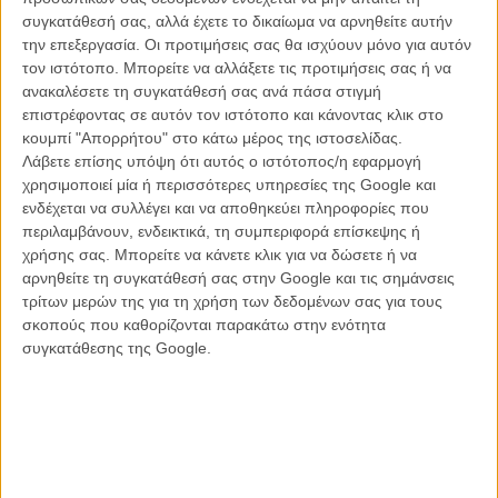
συγκατάθεσή σας, αλλά έχετε το δικαίωμα να αρνηθείτε αυτήν
την επεξεργασία. Οι προτιμήσεις σας θα ισχύουν μόνο για αυτόν
τον ιστότοπο. Μπορείτε να αλλάξετε τις προτιμήσεις σας ή να
ανακαλέσετε τη συγκατάθεσή σας ανά πάσα στιγμή
επιστρέφοντας σε αυτόν τον ιστότοπο και κάνοντας κλικ στο
κουμπί "Απορρήτου" στο κάτω μέρος της ιστοσελίδας.
Λάβετε επίσης υπόψη ότι αυτός ο ιστότοπος/η εφαρμογή
χρησιμοποιεί μία ή περισσότερες υπηρεσίες της Google και
ενδέχεται να συλλέγει και να αποθηκεύει πληροφορίες που
περιλαμβάνουν, ενδεικτικά, τη συμπεριφορά επίσκεψης ή
χρήσης σας. Μπορείτε να κάνετε κλικ για να δώσετε ή να
αρνηθείτε τη συγκατάθεσή σας στην Google και τις σημάνσεις
Ο Ευθύμης Kosemund Σανίδης γεννήθηκε στη Μυτιλήνη. Eχει την
τρίτων μερών της για τη χρήση των δεδομένων σας για τους
Ελληνική και Γερμανική εθνικότητα. Η πρώτη μικρού μήκους ταινία
σκοπούς που καθορίζονται παρακάτω στην ενότητα
του, «ΙΙ» (2014, 16’), κέρδισε το πρώτο βραβείο του Pack & Pitch
συγκατάθεσης της Google.
στο Διεθνές Φεστιβάλ Κινηματογράφου του Sarajevo στο στάδιο της
ανάπτυξης και άνοιξε στο επίσημο διαγωνιστικό τμήμα Pardi di
domani του Festival del film Locarno. Ακολούθησαν διεθνή
φεστιβάλ όπως τα Leeds IFF και Tous Courts, κερδίζοντας το Ειδικό
Βραβείο και το Βραβείο Καλύτερης Φωτογραφίας στο Φεστιβάλ
Ταινιών Μικρού Μήκους Δράμας και τα Βραβεία Καλύτερης Ταινίας