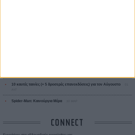
ΤΑ ΠΙΟ
ΔΙΑΒΑΣΜΕΝΑ
Οδύσσεια
01 ΙΟΥΛ
Save the Date! Δείτε πρώτοι το «Σεξ και Αίμα στο Καμπ Μίασμα»!
05
ΑΥΓ
Ο Τζάρεντ Λέτο αρνείται τις καταγγελίες: «Δεν έχω διαπράξει ποτέ
σεξουαλική επίθεση»
30 ΙΟΥΛ
10 καυτές ταινίες (+ 5 δροσερές επανεκδόσεις) για τον Αύγουστο
01
ΑΥΓ
Spider-Man: Καινούργια Μέρα
30 ΜΑΡ
CONNECT