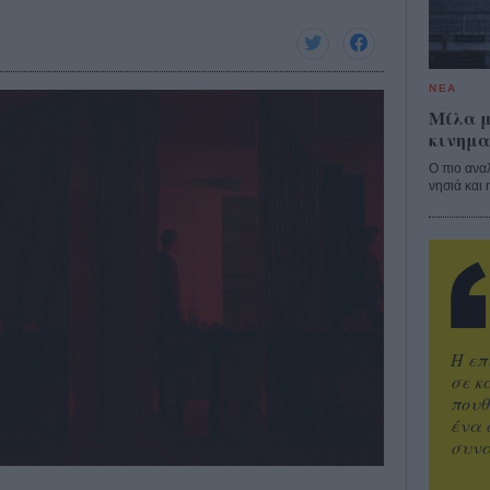
ΝΕΑ
Μίλα μ
κινημα
Ο πιο ανα
νησιά και 
Η επ
σε κ
πουθ
ένα 
συνα