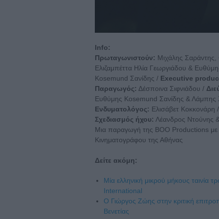
Info:
Πρωταγωνιστούν:
Μιχάλης Σαράντης, 
Ελιζαμπέττα Ηλία Γεωργιάδου & Ευθύμ
Kosemund Σανίδης /
Executive produc
Παραγωγός:
Δέσποινα Σιφνιάδου /
Διε
Ευθύμης Kosemund Σανίδης & Λάμπης 
Ενδυματολόγος:
Ελισάβετ Κοκκονάρη 
Σχεδιασμός ήχου:
Λέανδρος Ντούνης &
Μια παραγωγή της BOO Productions με 
Κινηματογράφου της Αθήνας
Δείτε ακόμη:
Μία ελληνική μικρού μήκους ταινία τ
International
Ο Γιώργος Ζώης στην κριτική επιτρο
Βενετίας