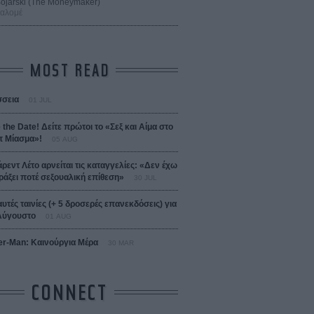
 Bojarski (The Moneymaker)
Σαλομέ
MOST READ
σεια
01 JUL
 the Date! Δείτε πρώτοι το «Σεξ και Αίμα στο
 Μίασμα»!
05 AUG
άρεντ Λέτο αρνείται τις καταγγελίες: «Δεν έχω
ράξει ποτέ σεξουαλική επίθεση»
30 JUL
αυτές ταινίες (+ 5 δροσερές επανεκδόσεις) για
Αύγουστο
01 AUG
er-Man: Καινούργια Μέρα
30 MAR
CONNECT