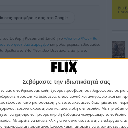
Βιμ Β
Συνέντ
ix στις προτιμήσεις σας στο Google
υς του Ευθύμη Kosemund Σανίδη το
«Ακτιστο Φως» θα
ους του φεστιβάλ Σαράγεβο
και μόλις μερικές εβδομάδες
θα βρεθεί στο 74ο Φεστιβάλ Βενετίας, επίσης στο
ατογράφου της Βενετίας αποκαλύπτει το
Σεβόμαστε την ιδιωτικότητά σας
άτες μας αποθηκεύουμε και/ή έχουμε πρόσβαση σε πληροφορίες σε μια
ργαζόμαστε προσωπικά δεδομένα, όπως μοναδικοί αναγνωριστικοί και 
στέλλονται από μια συσκευή για εξατομικευμένες διαφημίσεις και περ
εχομένου, έρευνα ακροατηρίου και ανάπτυξη υπηρεσιών.
Με την άδειά σα
χεται να χρησιμοποιήσουμε ακριβή δεδομένα γεωγραφικής τοποθεσίας 
ών. Μπορείτε να κάνετε κλικ για να συναινέσετε στην επεξεργασία απ
ς περιγράφεται παραπάνω. Εναλλακτικά, μπορείτε να αποκτήσετε πρό