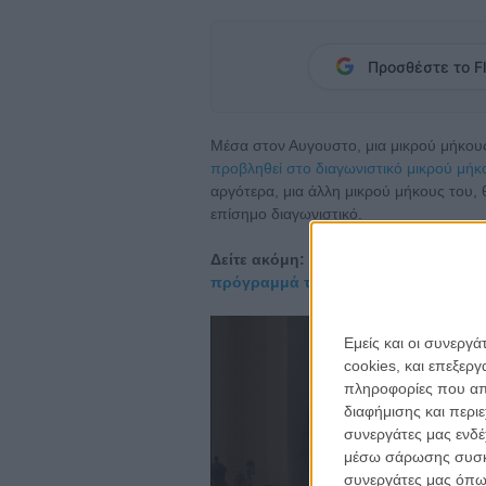
Προσθέστε το Fl
Μέσα στον Αυγουστο, μια μικρού μήκο
προβληθεί στο διαγωνιστικό μικρού μήκ
αργότερα, μια άλλη μικρού μήκους του, 
επίσημο διαγωνιστικό.
Δείτε ακόμη:
Το 74ο Φεστιβάλ Κινημ
πρόγραμμά του
Εμείς και οι συνεργ
cookies, και επεξε
πληροφορίες που απο
διαφήμισης και περι
συνεργάτες μας ενδέ
μέσω σάρωσης συσκευ
συνεργάτες μας όπω