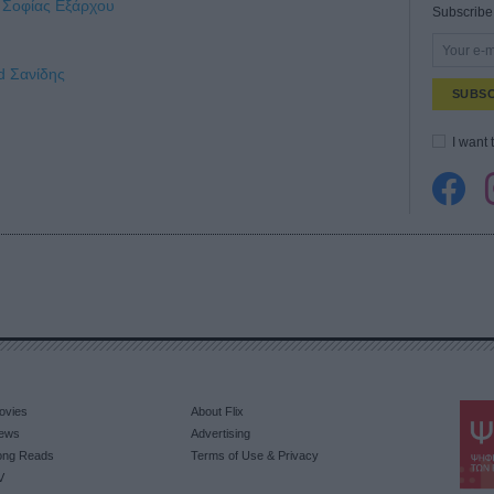
ς Σοφίας Εξάρχου
Subscribe 
 Σανίδης
SUBSC
I want 
ovies
About Flix
ews
Advertising
ong Reads
Terms of Use & Privacy
V