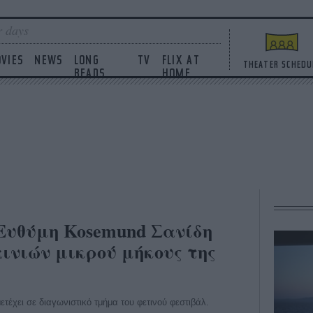
 days
VIES
NEWS
LONG
TV
FLIX AT
THEATER SCHEDU
READS
HOME
 Ευθύμη Kosemund Σανίδη
αινιών μικρού μήκους της
ετέχει σε διαγωνιστικό τμήμα του φετινού φεστιβάλ.