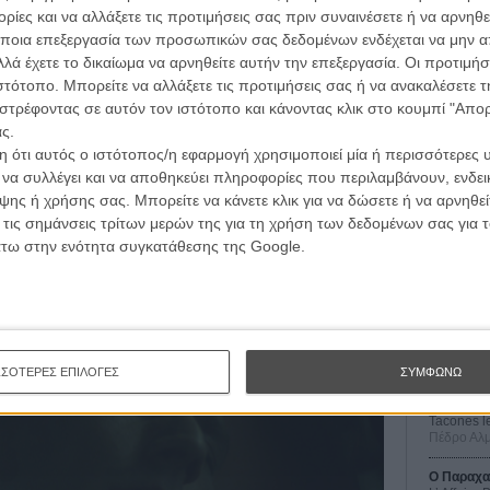
ίες και να αλλάξετε τις προτιμήσεις σας πριν συναινέσετε ή να αρνηθεί
ποια επεξεργασία των προσωπικών σας δεδομένων ενδέχεται να μην απ
λά έχετε το δικαίωμα να αρνηθείτε αυτήν την επεξεργασία. Οι προτιμήσ
ιστότοπο. Μπορείτε να αλλάξετε τις προτιμήσεις σας ή να ανακαλέσετε
στρέφοντας σε αυτόν τον ιστότοπο και κάνοντας κλικ στο κουμπί "Απ
ς.
άδυ στην καρδιά της Αθήνας. Δύο αγόρια και μια κοπέλα
 ότι αυτός ο ιστότοπος/η εφαρμογή χρησιμοποιεί μία ή περισσότερες 
ως εκεί, θα αντικρίσουν ένα άδειο club με τη μουσική να
ι να συλλέγει και να αποθηκεύει πληροφορίες που περιλαμβάνουν, ενδεικ
Οι Αρμονί
ης ή χρήσης σας. Μπορείτε να κάνετε κλικ για να δώσετε ή να αρνηθε
Werckmei
Μπέλα Τα
 τις σημάνσεις τρίτων μερών της για τη χρήση των δεδομένων σας για
αινία ήταν ένα από τα project που είχαν επιλεγεί για το
άτω στην ενότητα συγκατάθεσης της Google.
τιβάλ Κινηματογράφου της Αθήνας - Νύχτες Πρεμιέρας.
Μια Θέση 
A Place in
Τζορτζ Στί
Οδύσσεια
The Odys
Κρίστοφε
ΣΣΟΤΕΡΕΣ ΕΠΙΛΟΓΕΣ
ΣΥΜΦΩΝΩ
Ψηλά Τακ
Tacones l
Πέδρο Αλ
Ο Παραχα