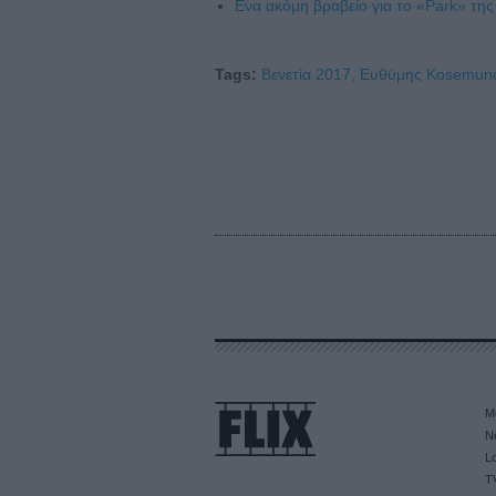
Ενα ακόμη βραβείο για το «Park» τη
Tags:
Βενετία 2017,
Ευθύμης Kosemund
M
N
L
T