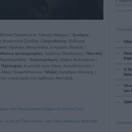
L’ Affaire
Ζαν-Πολ 
Θάλεια Παπακώστα, Γιάννης Νιάρρος /
Σενάριο:
ης Kosemund Σανίδης /
Σκηνοθεσία:
Ευθύμης
Οδύσ
ers:
Ηρακλής Μαυροειδής & Άγγελος Βενέτης /
ύθυνση φωτογραφίας:
Χρήστος Βουδούρης /
Μοντάζ:
Save
Καμπ
Χαραλαμπίδης /
Σκηνογράφος:
Δάφνη Καλογιάννη /
/
Ηχοληψία:
& μοντάζ ήχου Νίκος Λιναρδόπουλος /
Ο Τζ
 Νίκος Λιναρδόπουλος /
Μιξάζ:
Λέανδρος Ντούνης /
διαπ
την υποστήριξη του Διεθνούς Φεστιβάλ
10 κ
τον 
Spid
ρόμου στο διαγωνιστικό τμήμα του Comic-Con
πή «Lion of The Future» του 74ου Διεθνούς Φεστιβάλ