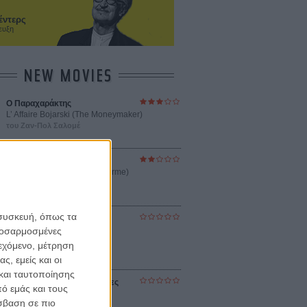
έντερς
ευξη
NEW MOVIES
Ο Παραχαράκτης
L’ Affaire Bojarski (The Moneymaker)
του Ζαν-Πολ Σαλομέ
Γνήσιο Αντίγραφο
Certified Copy (Copie Conforme)
του Αμπάς Κιαροστάμι
 συσκευή, όπως τα
Ο Κλειδαράς του Ενός
Εκατομμυρίου
προσαρμοσμένες
Le Million
ιεχόμενο, μέτρηση
του Γκρεγκουάρ Βινιερόν
ς, εμείς και οι
και ταυτοποίησης
Αυτό που Ξέρουν οι Γυναίκες
ό εμάς και τους
Pour le Plaisir
σβαση σε πιο
του Ρεέμ Κερισί