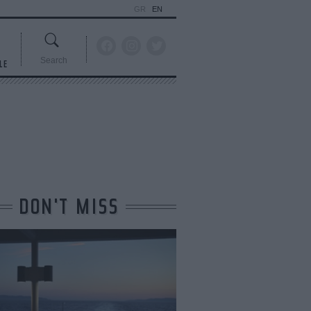
GR
EN
Search
LE
DON'T MISS