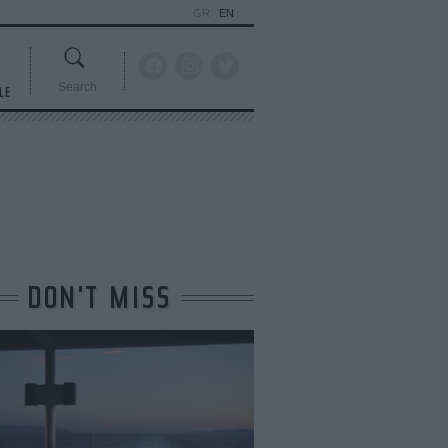
GR
EN
Search
LE
DON'T MISS