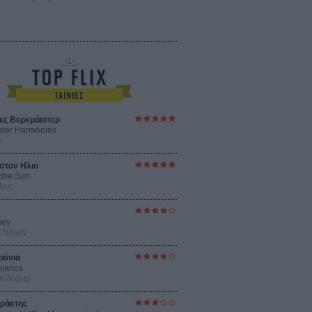
ες Βερκμάιστερ
ster Harmonies
ρ
στον Ηλιο
 the Sun
βενς
sey
ρ Νόλαν
ούνια
ejanos
μοδόβαρ
ράκτης