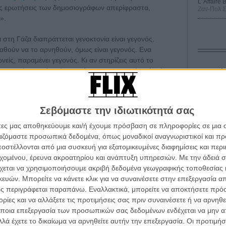
L’ Affaire
τις ερωτήσεις των δημοσιογράφων απερίφραστα,
Ζαν-Πολ 
».
 στη Γάζα διαπράττεται γενοκτονία είναι γεγονός.
αθούν να το αρνηθούν, όμως είναι γεγονός. Ενα
είς, παραμένει γεγονός. Κι αν στηρίζεις αυτό το
 τη σιωπή σου τότε είσαι υπέρ μιας γενοκτονίας. Αυτά
Οδύσ
Save
Καμπ
ν δεν το νιώθουν ή αν φοβούνται. Ο καθένας κάνει τις
Σεβόμαστε την ιδιωτικότητά σας
ρεί να ζει. Πρέπει να μπορείς να κοιτάς τον εαυτό στον
Ο Τζ
 να υπερασπίζομαι όσα πιστεύω. Δεν υπάρχει άλλος
άτες μας αποθηκεύουμε και/ή έχουμε πρόσβαση σε πληροφορίες σε μια
διαπ
αι. Είμαι έτοιμος να τις δεχθώ.»
ργαζόμαστε προσωπικά δεδομένα, όπως μοναδικοί αναγνωριστικοί και 
στέλλονται από μια συσκευή για εξατομικευμένες διαφημίσεις και περ
10 κ
ρδέμ:
εδώ
τον 
εχομένου, έρευνα ακροατηρίου και ανάπτυξη υπηρεσιών.
Με την άδειά σα
χεται να χρησιμοποιήσουμε ακριβή δεδομένα γεωγραφικής τοποθεσίας 
Spid
ών. Μπορείτε να κάνετε κλικ για να συναινέσετε στην επεξεργασία απ
ς περιγράφεται παραπάνω. Εναλλακτικά, μπορείτε να αποκτήσετε πρό
ίες και να αλλάξετε τις προτιμήσεις σας πριν συναινέσετε ή να αρνηθεί
ποια επεξεργασία των προσωπικών σας δεδομένων ενδέχεται να μην απ
λά έχετε το δικαίωμα να αρνηθείτε αυτήν την επεξεργασία. Οι προτιμήσ