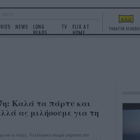
 days
VIES
NEWS
LONG
TV
FLIX AT
THEATER SCHEDU
READS
HOME
 7η: Καλά τα πάρτυ και
αλλά ας μιλήσουμε για τη
ρ και οι πόζες. Το ελληνικό σινεμά γιόρτασε στο