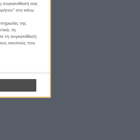
 τη συγκατάθεσή σας
to our weekly newsletter.
ορρήτου" στο κάτω
υπηρεσίες της
RIBE
τικά, τη
ίτε τη συγκατάθεσή
to receive your newsletter.
 τους σκοπούς που