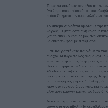
Το μεσημεριανό μας ραντεβού με την με
ένα 2ωρο masterclass όπου τοποθετήθηκ
κι όσα ζητήματα την απασχολούν ως πο
Το σινεμά συνδέεται άμεσα με την πο
καιρούς. Η μεταναστευτική κρίση, η κατ
(ναι το είπε) - ο κόσμος μας είναι δύσ
να επικοινωνήσουμε τι συμβαίνει.
Γιατί κουραστήκατε παιδιά με το #me
ανοιχτά. Κι πάρα πολλές ακόμα -όχι μόν
κοινωνικά στρώματα, διαφορετικές κουλ
Ποιον συμφέρει να τελειώσει αυτό το ρε
#MeToo επέτρεψε στους ανθρώπους να μ
συστημικό επίπεδο κακοποίησης. Αν φιμ
να προχωρήσεις μπροστά. Επίσης, θα τ
πρωί στα γυρίσματά μου κάνω μια καταμ
αλλά αυτό καταντά και κάπως βαρετό. Και 
Δεν είναι κρίμα που μπορούμε να σ
μόνο στα φεστιβάλ;
«Τα φεστιβάλ μοιά