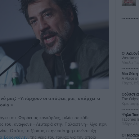
Οι Αρμονί
Werckmei
Μπέλα Τα
Μια Θέση 
A Place in
Τζορτζ Στί
Οδύσσεια
ινό μας: «Υπάρχουν οι απόψεις μας, υπάρχει κι
The Odys
Κρίστοφε
ονία.»
Ψηλά Τακ
ια του. Φοράει τις κονκάρδες, μιλάει σε κάθε
Tacones l
ς του, αναφωνεί «Λευτεριά στην Παλαιστίνη» λίγο πριν
Πέδρο Αλ
νίας. Οπότε, το ξέραμε, στην επίσημη συνέντευξη
Ο Παραχα
ο Σορογκόγιεν
, της νέας του ταινίας για την οποία