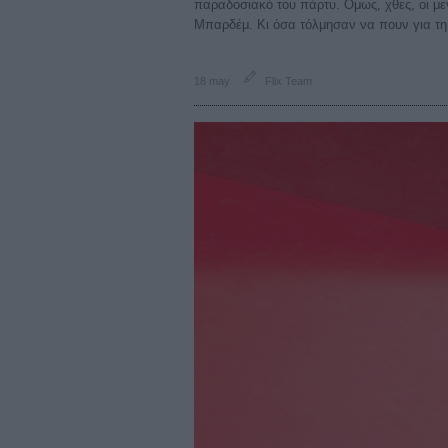
παραδοσιακό του πάρτυ. Ομως, χθες, οι με
Μπαρδέμ. Κι όσα τόλμησαν να πουν για τη 
18 may
Flix Team