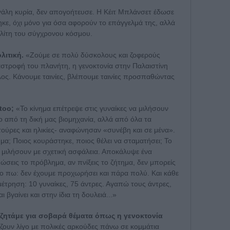
γάλη κυρία, δεν απογοήτευσε. Η Κέιτ Μπλάνσετ έδωσε
ε, όχι μόνο για όσα αφορούν το επάγγελμά της, αλλά
λίτη του σύγχρονου κόσμου.
λιτική.
«Ζούμε σε πολύ δύσκολους και ζοφερούς
αστροφή του πλανήτη, η γενοκτονία στην Παλαιστίνη
κολος. Κάνουμε ταινίες, βλέπουμε ταινίες προσπαθώντας
too;
«Το κίνημα επέτρεψε στις γυναίκες να μιλήσουν
ο από τη δική μας βιομηχανία, αλλά από όλα τα
τούρες και ηλικίες- αναφώνησαν «συνέβη και σε μένα».
ύμα; Ποιος κουράστηκε, ποιος θέλει να σταματήσει; Το
ιλήσουν με σχετική ασφάλεια. Αποκάλυψε ένα
ώσεις το πρόβλημα, αν πνίξεις το ζήτημα, δεν μπορείς
ο πω: δεν έχουμε προχωρήσει και πάρα πολύ. Και κάθε
έτρηση: 10 γυναίκες, 75 άντρες. Αγαπώ τους άντρες,
βγαίνει και στην ίδια τη δουλειά...»
υζητάμε για σοβαρά θέματα όπως η γενοκτονία
ζουν λίγο με πολικές αρκούδες πάνω σε κομμάτια