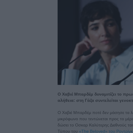
Ο Χαβιέ Μπαρδέμ δυναμιτίζει το πρω
αλήθεια: στη Γάζα συντελείται γενοκτ
Ο Χαβιέ Μπαρδέμ ποτέ δεν μάσησε τα λόγ
μικρόφωνο που τεντώνεται προς το μέρο
δώσει το Οσκαρ Καλύτερης Διεθνούς ται
Τύπου του
«The Beloved» του Ροντρίγκ