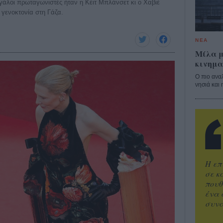
γάλοι πρωταγωνιστές ήταν η Κέιτ Μπλάνσετ κι ο Χαβιέ
γενοκτονία στη Γάζα.
ΝΕΑ
Μίλα μ
κινημα
Ο πιο ανα
νησιά και 
Η επ
σε κ
πουθ
ένα 
συνα