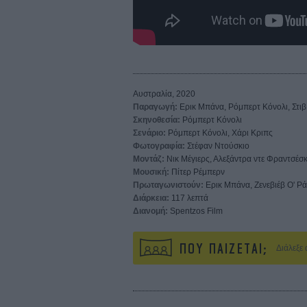
Αυστραλία, 2020
Παραγωγή:
Ερικ Μπάνα, Ρόμπερτ Κόνολι, Στι
Σκηνοθεσία:
Ρόμπερτ Κόνολι
Σενάριο:
Ρόμπερτ Κόνολι, Χάρι Κριπς
Φωτογραφία:
Στέφαν Ντούσκιο
Μοντάζ:
Νικ Μέγιερς, Αλεξάντρα ντε Φραντσέσκ
Μουσική:
Πίτερ Ρέμπερν
Πρωταγωνιστούν:
Ερικ Μπάνα, Ζενεβιέβ Ο' Ράι
Διάρκεια:
117 λεπτά
Διανομή:
Spentzos Film
ΠΟΥ ΠΑΙΖΕΤΑΙ;
Διάλεξε