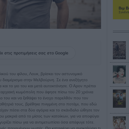
Βιμ Β
Συνέντ
ix στις προτιμήσεις σας στο Google
ικού του φίλου, Λουκ, βρίσκει τον αστυνομικό
υ διαμέρισμα στην Μελβούρνη. Σε ένα ανεξήγητο
α και το γιο του και μετά αυτοκτόνησε. Ο Αρον πρέπει
 επαρχιακή κωμόπολη που άφησε πίσω του 20 χρόνια
φίλο του και να ξεθάψει το ένοχο παρελθόν που τον
μαθήτριά τους, βρέθηκε πνιγμένη στο ποτάμι, που εδώ
ες είχαν πέσει στα δύο αγόρια και το σκάνδαλο ώθησε τον
του μακριά από το μίσος των κατοίκων, για να αποφύγει
 γυρίζει πίσω για να αντιμετωπίσει όσα απέφυγε τότε.
ηγές παραμένουν νωπές. Θα καταφέρει να ανακαλύψει τι