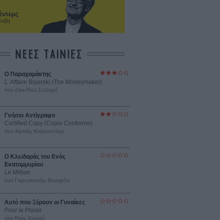
έντερς
ευξη
ΝΕΕΣ ΤΑΙΝΙΕΣ
Ο Παραχαράκτης
L’ Affaire Bojarski (The Moneymaker)
του Ζαν-Πολ Σαλομέ
Γνήσιο Αντίγραφο
Certified Copy (Copie Conforme)
του Αμπάς Κιαροστάμι
Ο Κλειδαράς του Ενός
Εκατομμυρίου
Le Million
του Γκρεγκουάρ Βινιερόν
Αυτό που Ξέρουν οι Γυναίκες
Pour le Plaisir
του Ρεέμ Κερισί