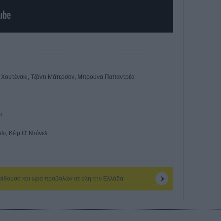
β Χουτένσκι, Τζόντι Μάτερσον, Μπρούνα Παπαντρέα
ι
λι, Κέιρ Ο' Ντόνελ
 αίθουσα και ώρα προβολών σε όλη την Ελλάδα