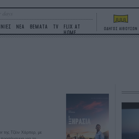
 days
ΙΝΙΕΣ
ΝΕΑ
ΘΕΜΑΤΑ
TV
FLIX AT
ΟΔΗΓΟΣ ΑΙΘΟΥΣΩΝ
HOME
er της Τζέιν Χάρπερ, με
 προσάναμμα για το