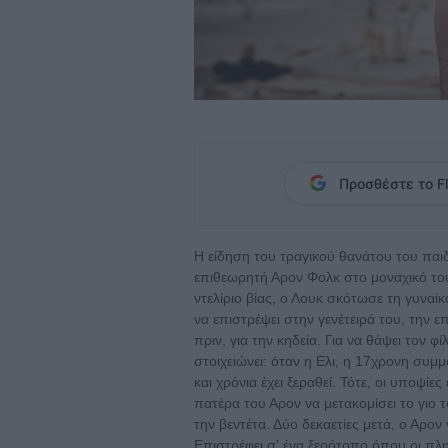
Προσθέστε το Fl
H είδηση του τραγικού θανάτου του παιδ
επιθεωρητή Αρον Φολκ στο μοναχικό το
ντελίριο βίας, ο Λουκ σκότωσε τη γυναίκ
να επιστρέψει στην γενέτειρά του, την
πριν, για την κηδεία. Για να θάψει τον 
στοιχειώνει: όταν η Ελι, η 17χρονη συμ
και χρόνια έχει ξεραθεί. Τότε, οι υποψί
πατέρα του Αρον να μετακομίσει το γιο 
την βεντέτα. Δύο δεκαετίες μετά, ο Αρον
Επιστρέφει σ' ένα ξερότοπο όπου οι πλ