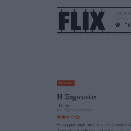
summer
ΤΑ
ΤΑΙΝΙΕΣ
Η Ξηρασία
The Dry
του Ρόμπερτ Κόνολι
Εντιμη μεταφορά του αστυνομικού best sell
βραδυφλεγείς ρυθμούς που λειτουργούν ως