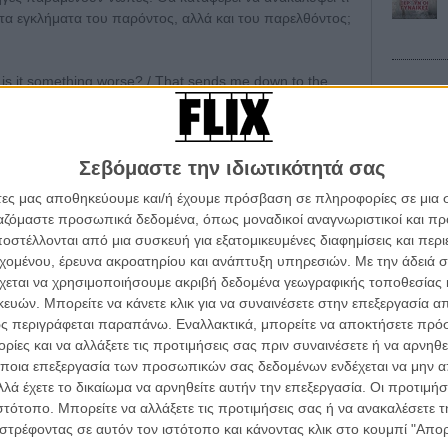
τα εγκλήματα του παρόντος, αλλά και του παρελθόντος;
οr is it something worse? / That sends me down to the
 αφηγούνται οι στίχοι του κλασικού «The River» του
 λογοτεχνία, την ποίηση, την μουσική, το σινεμά, το
μεταφυσική δύναμη. Οταν ξεραίνεται η γη, όταν
α όνειρα, αφυδατώνεται κάθε ελπίδα. Στραγγίζεται η
Σεβόμαστε την ιδιωτικότητά σας
Οι Αρμονί
Werckmei
άτες μας αποθηκεύουμε και/ή έχουμε πρόσβαση σε πληροφορίες σε μια
Μπέλα Τα
ργαζόμαστε προσωπικά δεδομένα, όπως μοναδικοί αναγνωριστικοί και 
το «The Dry» (2016), το best seller της Τζέιν Χάρπερ,
Μια Θέση 
στέλλονται από μια συσκευή για εξατομικευμένες διαφημίσεις και περ
 οι Χάρι Κριπς και Ρόμπερτ Κόνολι, με τον τελευταίο
A Place in
εχομένου, έρευνα ακροατηρίου και ανάπτυξη υπηρεσιών.
Με την άδειά σα
άρπερ συνθέτει μία πλούσια σε αποκαλύψεις και
Τζορτζ Στί
χεται να χρησιμοποιήσουμε ακριβή δεδομένα γεωγραφικής τοποθεσίας 
ρωάς της δεν επιστρέφει στη γενέτειρά του για να λύσει
ών. Μπορείτε να κάνετε κλικ για να συναινέσετε στην επεξεργασία απ
Οδύσσεια
α μάς ξεναγήσει στην κατάρα ενός άνυδρου τόπου,
The Odys
ς περιγράφεται παραπάνω. Εναλλακτικά, μπορείτε να αποκτήσετε πρό
ίκους στην απελπισία και τα εγκλήματα έχουν ένα βαρύ
Κρίστοφε
ίες και να αλλάξετε τις προτιμήσεις σας πριν συναινέσετε ή να αρνηθεί
ήσεις.
ποια επεξεργασία των προσωπικών σας δεδομένων ενδέχεται να μην απ
Ψηλά Τακ
Tacones l
λά έχετε το δικαίωμα να αρνηθείτε αυτήν την επεξεργασία. Οι προτιμήσ
ευθυντή φωτογραφίας Στέφαν Ντούσιο, περιπλανεί το
Πέδρο Αλ
ιστότοπο. Μπορείτε να αλλάξετε τις προτιμήσεις σας ή να ανακαλέσετε
ς πρώην εύφορου ποταμού, ξεβάφει με επιθετικό καυτό
στρέφοντας σε αυτόν τον ιστότοπο και κάνοντας κλικ στο κουμπί "Απ
α πλάνα του - έρημα χωράφια, άδειοι δρόμοι, κλειστά
Ο Παραχα