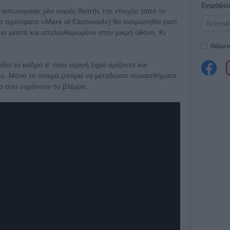
Εγγράψου 
ις αστυνομικές μίνι σειρές θεατής της εποχής (από το
 το πρόσφατο «Μere of Eastwood») θα αναρωτηθεί γιατί
πιο μεστά και απελευθερωμένα στην μικρή οθόνη. Κι
Θέλω ν
ίξει το κάδρο σ' έναν αχανή ξηρό ορίζοντα και
του. Μόνο το σινεμά μπορεί να μεταδώσει συναισθήματα
α σου υγράνουν το βλέμμα.