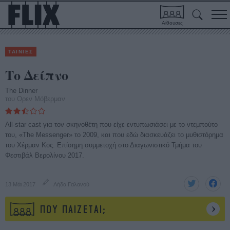
Αίθουσες
ΤΑΙΝΙΕΣ
Το Δείπνο
The Dinner
του Ορεν Μόβερμαν
All-star cast για τον σκηνοθέτη που είχε εντυπωσιάσει με το ντεμπούτο
του, «The Messenger» το 2009, και που εδώ διασκευάζει το μυθιστόρημα
του Χέρμαν Κος. Επίσημη συμμετοχή στο Διαγωνιστικό Τμήμα του
Φεστιβάλ Βερολίνου 2017.
13 Μάι 2017
Λήδα Γαλανού
ΠΟΥ ΠΑΙΖΕΤΑΙ;