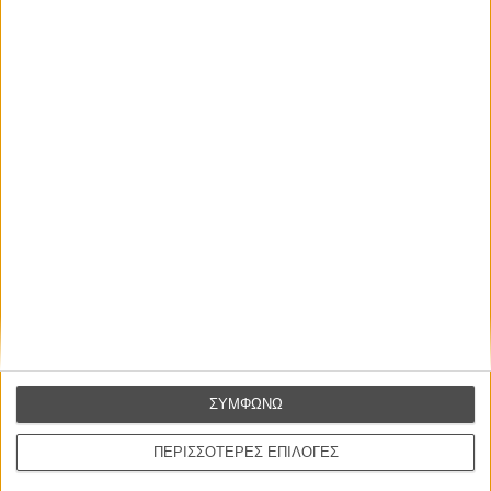
ΝΕΑ
Μίλα μου για καλοκαιρινά φεστιβάλ κινηματογράφου
στην Ελλάδα
Ο πιο αναλυτικός οδηγός των καλοκαιρινών φεστιβάλ σε νησιά και ηπειρωτική
Ελλάδα είναι εδώ
ΣΥΜΦΩΝΩ
ΠΕΡΙΣΣΟΤΕΡΕΣ ΕΠΙΛΟΓΕΣ
Η επιτυχία είναι υπερτιμημένη. Δεν σε κάνει
καλύτερο, δεν σε πάει πουθενά η επιτυχία. Είναι