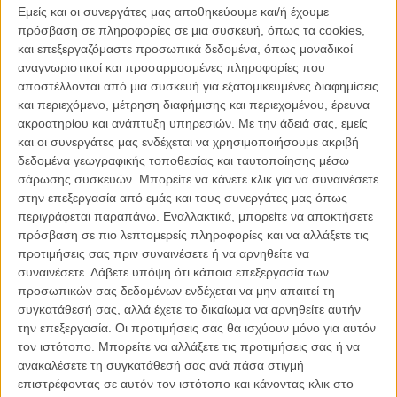
Εμείς και οι συνεργάτες μας αποθηκεύουμε και/ή έχουμε
τον Ρίτσαρντ Γκιρ, μετά το
«Time Out of Mind»
, διασκευάζει το
πρόσβαση σε πληροφορίες σε μια συσκευή, όπως τα cookies,
μυθιστόρημα «Το Δείπνο» του Χέρμαν Κοχ κι εκτυλίσσεται ολόκληρη
και επεξεργαζόμαστε προσωπικά δεδομένα, όπως μοναδικοί
στη διάρκεια ενός πλουσιοπάροχου δείπνου σε εξαιρετικά
αναγνωριστικοί και προσαρμοσμένες πληροφορίες που
πολυτελές εστιατόριο, όπου το τελευταίο πράγμα που απασχολεί
αποστέλλονται από μια συσκευή για εξατομικευμένες διαφημίσεις
τους συνδαιτημόνες είναι το φαγητό.
και περιεχόμενο, μέτρηση διαφήμισης και περιεχομένου, έρευνα
ακροατηρίου και ανάπτυξη υπηρεσιών.
Με την άδειά σας, εμείς
Μαζί τρώνε ο Σταν και ο Πολ, δυο αδέλφια με σχέση ανταγωνιστική,
και οι συνεργάτες μας ενδέχεται να χρησιμοποιήσουμε ακριβή
μαζί με τις συζύγους τους. Ο πρώτος είναι Γερουσιαστής, στα
δεδομένα γεωγραφικής τοποθεσίας και ταυτοποίησης μέσω
πρόθυρα του να περάσει ένα νομοσχέδιο που τον απασχολεί πολύ,
σάρωσης συσκευών. Μπορείτε να κάνετε κλικ για να συναινέσετε
δημοφιλής, πλούσιος τεχνοκράτης που μοιάζει να έχει πετύχει τα
στην επεξεργασία από εμάς και τους συνεργάτες μας όπως
πάντα στη ζωή του. Ο δεύτερος είναι εκπρόσωπος της
περιγράφεται παραπάνω. Εναλλακτικά, μπορείτε να αποκτήσετε
(αμερικανικής) ιντελιγκέντσιας, που ζει περισσότερο μέσα στο
πρόσβαση σε πιο λεπτομερείς πληροφορίες και να αλλάξετε τις
κεφάλι του και ειρωνεύεται διαρκώς την επιτυχία του αδελφού του.
προτιμήσεις σας πριν συναινέσετε ή να αρνηθείτε να
Στη διάρκεια, όμως, του δείπνου, θ' αποκαλυφθεί ότι οι γιοι των δυο
συναινέσετε.
Λάβετε υπόψη ότι κάποια επεξεργασία των
τους έχουν διαπράξει ένα στυγερό έγκλημα με πρωτοφανή
προσωπικών σας δεδομένων ενδέχεται να μην απαιτεί τη
αδιαφορία και μαζί θα έρθουν στην επιφάνεια αξεπέραστα
συγκατάθεσή σας, αλλά έχετε το δικαίωμα να αρνηθείτε αυτήν
οικογενειακά μυστικά, μίση και πάθη.
την επεξεργασία. Οι προτιμήσεις σας θα ισχύουν μόνο για αυτόν
To «Δείπνο» του Ορεν Μόβερμαν είναι μια συνταγή που...
τον ιστότοπο. Μπορείτε να αλλάξετε τις προτιμήσεις σας ή να
παραφουσκώνει. Η ταινία αποτελείται από σκηνές στο εστιατόριο,
ανακαλέσετε τη συγκατάθεσή σας ανά πάσα στιγμή
flash backs στην παλιότερη ζωή των δυο αδελφών, υλικό από
επιστρέφοντας σε αυτόν τον ιστότοπο και κάνοντας κλικ στο