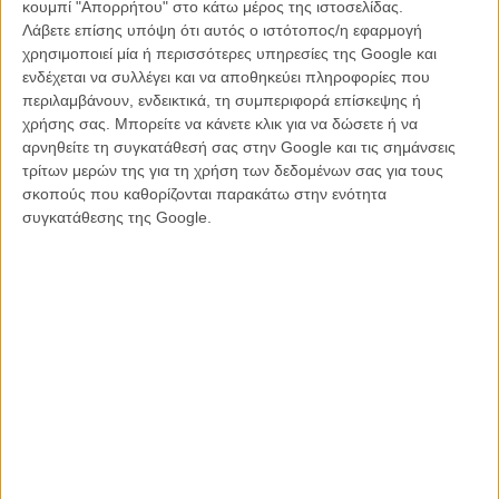
«found footage» του εγκλήματος, τραβηγμένο από κινητό, αλλά με
κουμπί "Απορρήτου" στο κάτω μέρος της ιστοσελίδας.
τέτοια αισθητική άποψη και τελειότητα που μόνο στο κινητό του
Λάβετε επίσης υπόψη ότι αυτός ο ιστότοπος/η εφαρμογή
Μόβερμαν θα μπορούσε να βρίσκεται κι όλα αυτά με αδιάκοπο
χρησιμοποιεί μία ή περισσότερες υπηρεσίες της Google και
πιάνο στο background και το voice over του Πολ / Στιβ Κούγκαν να
ενδέχεται να συλλέγει και να αποθηκεύει πληροφορίες που
συμπληρώνει, ως εσωτερικός μονόλογος, πληροφορία, αιτιότητα,
περιλαμβάνουν, ενδεικτικά, τη συμπεριφορά επίσκεψης ή
συναισθήματα και φιλοσοφικά τσιτάτα.
χρήσης σας. Μπορείτε να κάνετε κλικ για να δώσετε ή να
αρνηθείτε τη συγκατάθεσή σας στην Google και τις σημάνσεις
Μια ταινία με τέτοια υλικά, ένα εξαιρετικό μυθιστόρημα ως βάση, ένα
τρίτων μερών της για τη χρήση των δεδομένων σας για τους
καστ ικανό για ουσιαστικές επιδόσεις, έναν κυνικό και οξυδερκή
σκοπούς που καθορίζονται παρακάτω στην ενότητα
σχολιασμό της σημερινής μεγαλοαστικής πραγματικότητας, του
συγκατάθεσης της Google.
αισθήματος υπεροχής της ανώτερης τάξης, χρησιμοποιεί τόσα
τεχνάσματα, σεναριακά και εικαστικά, που καταλήγει να σκάσει στο
πρόσωπο του θεατή. Για πρώτη φορά ο Μόβερμαν επιδεικνύει
σκηνοθετικό ναρκισσισμό και παρά τις συνεχείς εναλλαγές σε
ρυθμό, χρόνο ή οπτική γωνία, το φιλμ μοιάζει θεατρικό, στατικό,
φλύαρο, χάρη όχι στον τόπο όπου εξελίσσεται, το εστιατόρια, αλλά
στο σενάριό του.