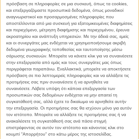
πρόσβαση σε πληροφορίες σε μια συσκευή, όπως τα cookies,
της φίλης, της Τζίνι, εκεί όπου την περασμένη χρονιά είχε περάσει
και επεξεργαζόμαστε προσωπικά δεδομένα, όπως μοναδικοί
λίγες μέρες παρηγορώντας τη για δική της απώλεια. Οι όροι έχουν
αναγνωριστικοί και προσαρμοσμένες πληροφορίες που
αντιστραφεί, το πρόσφατο παρελθόν τραυματίζει ακόμα
αποστέλλονται από μια συσκευή για εξατομικευμένες διαφημίσεις
περισσότερο το παρόν και τα δυο κορίτσια θ’ αρχίσουν να
και περιεχόμενο, μέτρηση διαφήμισης και περιεχομένου, έρευνα
αμφισβητούν όχι μόνο τη σχέση τους, αλλά και τη λογική τους,
ακροατηρίου και ανάπτυξη υπηρεσιών.
Με την άδειά σας, εμείς
καθώς η παράνοια χτυπά την πόρτα.
και οι συνεργάτες μας ενδέχεται να χρησιμοποιήσουμε ακριβή
δεδομένα γεωγραφικής τοποθεσίας και ταυτοποίησης μέσω
Ο Αλεξ Ρος Πέρι του «Listen Up Philip», με συμπαραγωγό, μάλιστα,
σάρωσης συσκευών. Μπορείτε να κάνετε κλικ για να συναινέσετε
τη Faliro House, παρουσιάζει, με τη νέα του ταινία, ένα ρετρό
στην επεξεργασία από εμάς και τους συνεργάτες μας όπως
ψυχολογικό θρίλερ που ανυψώνεται κυρίως χάρη στις θεαματικές
περιγράφεται παραπάνω. Εναλλακτικά, μπορείτε να αποκτήσετε
ερμηνείες των δυο πρωταγωνιστριών του. Μέσα από συνεχόμενες
πρόσβαση σε πιο λεπτομερείς πληροφορίες και να αλλάξετε τις
εναλλαγές flash-backs και του τώρα, με αντιθέσεις στην αισθητική,
προτιμήσεις σας πριν συναινέσετε ή να αρνηθείτε να
από το αχνό φως του σήμερα, όταν τα συναισθήματα βρίσκονται σε
συναινέσετε.
Λάβετε υπόψη ότι κάποια επεξεργασία των
ύπνωση, στο λαμπερό χθες και στο κατάμαυρο αύριο, στήνει ένα
προσωπικών σας δεδομένων ενδέχεται να μην απαιτεί τη
κλιμακούμενο δράμα που βουτά στα νερά της εξουσίας, της
συγκατάθεσή σας, αλλά έχετε το δικαίωμα να αρνηθείτε αυτήν
ανασφάλειας και της παράνοιας, δανειζόμενο ύφος από την
την επεξεργασία. Οι προτιμήσεις σας θα ισχύουν μόνο για αυτόν
«Persona» αλλά και την «Αποστροφή», μόνο σε ταιριαστά
τον ιστότοπο. Μπορείτε να αλλάξετε τις προτιμήσεις σας ή να
mumblecore ύφος.
ανακαλέσετε τη συγκατάθεσή σας ανά πάσα στιγμή
επιστρέφοντας σε αυτόν τον ιστότοπο και κάνοντας κλικ στο
Στα χέρια του, η Ελίζαμπεθ Μος σπάει κάθε ρεκόρ καθηλωτικής,
κουμπί "Απορρήτου" στο κάτω μέρος της ιστοσελίδας.
camp ερμηνείας, με μια προοδευτική υπέρβαση των ορίων από την