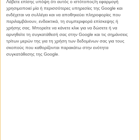
Λάβετε επίσης υπόψη ότι αυτός ο ιστότοπος/η εφαρμογή
οποία δεν ξεκολλούν τα μάτια, αλλά απέναντί της, η Κάθριν
χρησιμοποιεί μία ή περισσότερες υπηρεσίες της Google και
Γουότερστον (του «Inherent Vice» του Πολ Τόμας Αντερσον),
ενδέχεται να συλλέγει και να αποθηκεύει πληροφορίες που
ανταποκρίνεται με μεγαλείο, αποδεικνύοντας ότι έχει κλείσει θέση
περιλαμβάνουν, ενδεικτικά, τη συμπεριφορά επίσκεψης ή
στο λεωφορείο με τις καλύτερες ηθοποιούς των επόμενων χρόνων.
χρήσης σας. Μπορείτε να κάνετε κλικ για να δώσετε ή να
Το σενάριο της ταινίας έχει κι αυτό αυτοκτονικές τάσεις, αυξάνοντας
αρνηθείτε τη συγκατάθεσή σας στην Google και τις σημάνσεις
με γεωμετρική πρόοδο τους μονολόγους και τη στάθμη της
τρίτων μερών της για τη χρήση των δεδομένων σας για τους
υπερβολής καθώς προχωρά προς το φινάλε του, αλλά οι δυο
σκοπούς που καθορίζονται παρακάτω στην ενότητα
πρωταγωνίστριες και η πετυχημένη ανατομία της σχέσης εξάρτησης
συγκατάθεσης της Google.
κι εκδίκησης ανάμεσα σε δυο γυναίκες διατηρούν το ενδιαφέρον
ζωντανό για ώρες αφότου τελειώσει η ταινία.