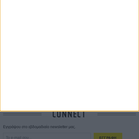
ΤΑ ΠΙΟ
ΔΙΑΒΑΣΜΕΝΑ
Οδύσσεια
01 ΙΟΥΛ
Save the Date! Δείτε πρώτοι το «Σεξ και Αίμα στο Καμπ Μίασμα»!
05
ΑΥΓ
Ο Τζάρεντ Λέτο αρνείται τις καταγγελίες: «Δεν έχω διαπράξει ποτέ
σεξουαλική επίθεση»
30 ΙΟΥΛ
10 καυτές ταινίες (+ 5 δροσερές επανεκδόσεις) για τον Αύγουστο
01
ΑΥΓ
Spider-Man: Καινούργια Μέρα
30 ΜΑΡ
CONNECT
Εγγράψου στο εβδομαδιαίο newsletter μας.
ΕΓΓΡΑΦΗ