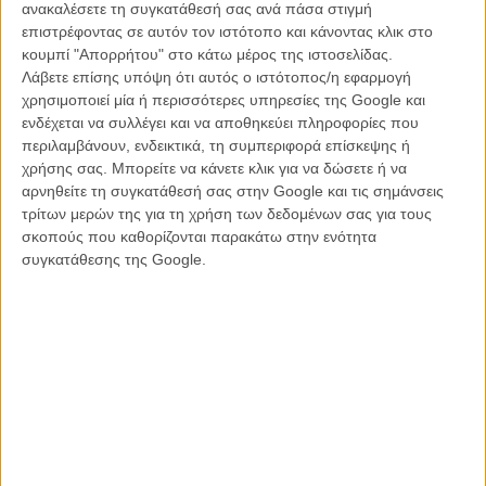
(ένας Αργεντινός Τόνι Σερβίλο, που –όπως και ο Ιταλός συνάδελφός
ανακαλέσετε τη συγκατάθεσή σας ανά πάσα στιγμή
του– μοιάζει να παίζει παντού αλλά καταφέρνει να βγει αλώβητος και
επιστρέφοντας σε αυτόν τον ιστότοπο και κάνοντας κλικ στο
από την κάθε είδους μετριότητα) ερμηνεύει αβίαστα τον χαρακτήρα
κουμπί "Απορρήτου" στο κάτω μέρος της ιστοσελίδας.
του Τομάς, με μια βασανισμένη στωικότητα που φέρνει στο νου
Λάβετε επίσης υπόψη ότι αυτός ο ιστότοπος/η εφαρμογή
τους ήρωες των κλασικών γουέστερν, καταφέρνοντας να παραμείνει
χρησιμοποιεί μία ή περισσότερες υπηρεσίες της Google και
πειστικός ακόμα κι όταν οι πράξεις του δεν είναι πάντα αληθοφανείς
ενδέχεται να συλλέγει και να αποθηκεύει πληροφορίες που
και συχνά κάθε άλλο παρά συμβαδίζουν με εκείνες ενός
περιλαμβάνουν, ενδεικτικά, τη συμπεριφορά επίσκεψης ή
κυνηγημένου που προσπαθεί να κρατήσει διακριτικό προφίλ.
χρήσης σας. Μπορείτε να κάνετε κλικ για να δώσετε ή να
αρνηθείτε τη συγκατάθεσή σας στην Google και τις σημάνσεις
Σύντομα ο Τομάς θα βρεθεί ξανά αντιμέτωπος με τη διαφθορά των
τρίτων μερών της για τη χρήση των δεδομένων σας για τους
αρχών, αυτή τη φορά στο πρόσωπο ενός αδίστακτου ντόπιου
σκοπούς που καθορίζονται παρακάτω στην ενότητα
αστυνομικού του οποίου τραβά την προσοχή, αλλά και μπλεγμένος
συγκατάθεσης της Google.
σε παράνομο ειδύλλιο με μια νεαρή γυναίκα, παγιδευμένη κι αυτή με
τη σειρά της σε μια βάναυση και, όπως θα αποδειχθεί,
διεστραμμένη σχέση. Μόνο που σε αντίθεση με άλλα πιο
πετυχημένα θρίλερ με ταραγμένο πολιτικό υπόβαθρο (το προ
διετίας, ισπανικό
«Μικρό Νησί»
έρχεται, για παράδειγμα, στο
μυαλό), όπου το βίαιο συλλογικό παρελθόν εισβάλλει και
αντανακλάται στο παρόν των ηρώων σαν μια αναπόδραστη
συνέχεια, στην περίπτωση του «Πιλότου» οι συγκρούσεις αυτές,
όσο καλοκουρδισμένες κι αν είναι, φαντάζουν απλοϊκές και
τετριμμένες, κατασκευασμένες μονάχα για να οδηγήσουν με