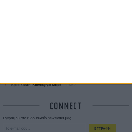
ΤΑ ΠΙΟ
ΔΙΑΒΑΣΜΕΝΑ
Οδύσσεια
01 ΙΟΥΛ
Save the Date! Δείτε πρώτοι το «Σεξ και Αίμα στο Καμπ Μίασμα»!
ΧΘΕΣ
Ο Τζάρεντ Λέτο αρνείται τις καταγγελίες: «Δεν έχω διαπράξει ποτέ
σεξουαλική επίθεση»
30 ΙΟΥΛ
10 καυτές ταινίες (+ 5 δροσερές επανεκδόσεις) για τον Αύγουστο
01
ΑΥΓ
Spider-Man: Καινούργια Μέρα
30 ΜΑΡ
CONNECT
Εγγράψου στο εβδομαδιαίο newsletter μας.
ΕΓΓΡΑΦΗ