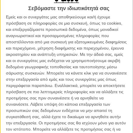
κρατουμένους της: ρίχνοντάς τους, μισοναρκωμένους αλλά ακόμα
Σεβόμαστε την ιδιωτικότητά σας
ζωντανούς, στη θάλασσα από πολεμικά αεροσκάφη. Ο Τομάς
Κόμπλικ βρίσκεται πιλότος σε μία από αυτές τις ανατριχιαστικές
Εμείς και οι συνεργάτες μας αποθηκεύουμε και/ή έχουμε
πτήσεις θανάτου, αλλά στοιχειωμένος από τις ενοχές προτιμά να
πρόσβαση σε πληροφορίες σε μια συσκευή, όπως τα cookies,
λιποτακτήσει και να αναζητήσει καταφύγιο σε ένα απομονωμένο
και επεξεργαζόμαστε προσωπικά δεδομένα, όπως μοναδικοί
επαρχιακό χωριό όπου ένας παλιός του φίλος θα του δώσει δουλειά
αναγνωριστικοί και προσαρμοσμένες πληροφορίες που
στο ψεκαστικό του αεροπλάνο.
αποστέλλονται από μια συσκευή για εξατομικευμένες διαφημίσεις
και περιεχόμενο, μέτρηση διαφήμισης και περιεχομένου, έρευνα
Μόνο που, όπως συμβαίνει συνήθως σε αυτές τις περιπτώσεις,
ακροατηρίου και ανάπτυξη υπηρεσιών.
Με την άδειά σας, εμείς
τίποτα δεν αποδεικνύεται πιο δύσκολο από το να ξεφύγεις από το
και οι συνεργάτες μας ενδέχεται να χρησιμοποιήσουμε ακριβή
παρελθόν σου. Αν και αναπόφευκτα μια τέτοια ιστορία θα μπορούσε
δεδομένα γεωγραφικής τοποθεσίας και ταυτοποίησης μέσω
εύκολα να διαβαστεί ως μια αλληγορία για το ίδιο το σκοτεινό
σάρωσης συσκευών. Μπορείτε να κάνετε κλικ για να συναινέσετε
παρελθόν της Αργεντινής και των φριχτών (και συχνά μαζικών)
στην επεξεργασία από εμάς και τους συνεργάτες μας όπως
εγκλημάτων που σπιλώνουν την Ιστορία της, ο σκηνοθέτης και συν-
περιγράφεται παραπάνω. Εναλλακτικά, μπορείτε να αποκτήσετε
σεναριογράφος Σεμπάστιαν Μπόρενζταϊν («Η Αγελάδα που Επεσε
πρόσβαση σε πιο λεπτομερείς πληροφορίες και να αλλάξετε τις
από τον Ουρανό») εγκαταλείπει σε αυτό το πρώτο επίπεδο τις
προτιμήσεις σας πριν συναινέσετε ή να αρνηθείτε να
όποιες πολιτικές διαστάσεις για να αφιερωθεί ολοκληρωτικά σε ένα
συναινέσετε.
Λάβετε υπόψη ότι κάποια επεξεργασία των
μεθοδικό θρίλερ χαρακτήρων με αρκούντως αγχωτική αλλά μάλλον
προσωπικών σας δεδομένων ενδέχεται να μην απαιτεί τη
προβλέψιμη πορεία.
συγκατάθεσή σας, αλλά έχετε το δικαίωμα να αρνηθείτε αυτήν
την επεξεργασία. Οι προτιμήσεις σας θα ισχύουν μόνο για αυτόν
Ο πανταχού παρών αλλά πάντοτε αξιόπιστος Ρικάρντο Νταρίν
τον ιστότοπο. Μπορείτε να αλλάξετε τις προτιμήσεις σας ή να