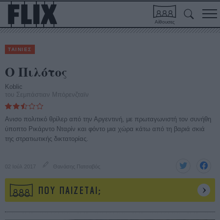
Αίθουσες
ΤΑΙΝΙΕΣ
Ο Πιλότος
Koblic
του Σεμπάστιαν Μπόρενζταϊν
Ανισο πολιτικό θρίλερ από την Αργεντινή, με πρωταγωνιστή τον συνήθη
ύποπτο Ρικάρντο Νταρίν και φόντο μια χώρα κάτω από τη βαριά σκιά
της στρατιωτικής δικτατορίας.
02 Ιούλ 2017
Θανάσης Πατσαβός
ΠΟΥ ΠΑΙΖΕΤΑΙ;