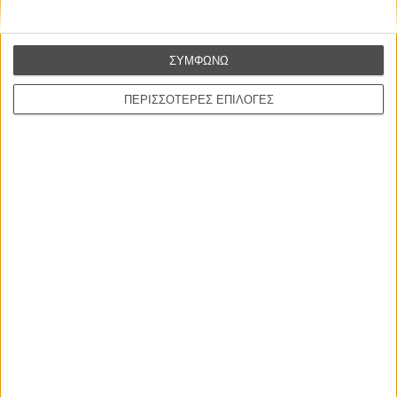
ΝΕΑ
Μίλα μου για καλοκαιρινά φεστιβάλ κινηματογράφου
στην Ελλάδα
ΣΥΜΦΩΝΩ
Ο πιο αναλυτικός οδηγός των καλοκαιρινών φεστιβάλ σε νησιά και ηπειρωτική
ΠΕΡΙΣΣΟΤΕΡΕΣ ΕΠΙΛΟΓΕΣ
Ελλάδα είναι εδώ
Η επιτυχία είναι υπερτιμημένη. Δεν σε κάνει
καλύτερο, δεν σε πάει πουθενά η επιτυχία. Είναι
απλώς ένα ωραίο, ανεβαστικό, επιφανειακό
συναίσθημα.»
Βιμ Βέντερς
Συνέντευξη