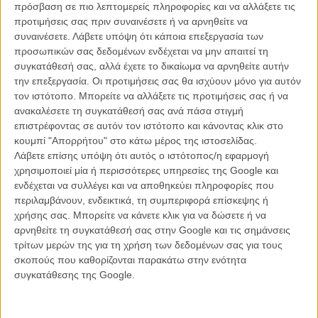
πρόσβαση σε πιο λεπτομερείς πληροφορίες και να αλλάξετε τις
προτιμήσεις σας πριν συναινέσετε ή να αρνηθείτε να
Το γκρίζο περιβάλλον του Γιόρκσιρ που η Μπάρναρντ γνωρίζει καλά
συναινέσετε.
Λάβετε υπόψη ότι κάποια επεξεργασία των
και ξέρει ν' αποτυπώνει σαν ντεκόρ γοτθικού παραμυθιού. Η
προσωπικών σας δεδομένων ενδέχεται να μην απαιτεί τη
ενστικτώδης, πηγαία ερμηνεία του Κόνερ Τσάπμαν. Το σενάριο που
συγκατάθεσή σας, αλλά έχετε το δικαίωμα να αρνηθείτε αυτήν
τολμά να κοιτάξει βαθειά στην ανθρώπινη ψυχή, την ανθρώπινη
την επεξεργασία. Οι προτιμήσεις σας θα ισχύουν μόνο για αυτόν
τραγωδία και τη συγκίνηση, χωρίς εκπτώσεις και με αφοπλιστική
τον ιστότοπο. Μπορείτε να αλλάξετε τις προτιμήσεις σας ή να
γενναιότητα.
ανακαλέσετε τη συγκατάθεσή σας ανά πάσα στιγμή
επιστρέφοντας σε αυτόν τον ιστότοπο και κάνοντας κλικ στο
κουμπί "Απορρήτου" στο κάτω μέρος της ιστοσελίδας.
Λάβετε επίσης υπόψη ότι αυτός ο ιστότοπος/η εφαρμογή
χρησιμοποιεί μία ή περισσότερες υπηρεσίες της Google και
ενδέχεται να συλλέγει και να αποθηκεύει πληροφορίες που
περιλαμβάνουν, ενδεικτικά, τη συμπεριφορά επίσκεψης ή
χρήσης σας. Μπορείτε να κάνετε κλικ για να δώσετε ή να
αρνηθείτε τη συγκατάθεσή σας στην Google και τις σημάνσεις
τρίτων μερών της για τη χρήση των δεδομένων σας για τους
σκοπούς που καθορίζονται παρακάτω στην ενότητα
συγκατάθεσης της Google.
Θα μείνει κλασικό