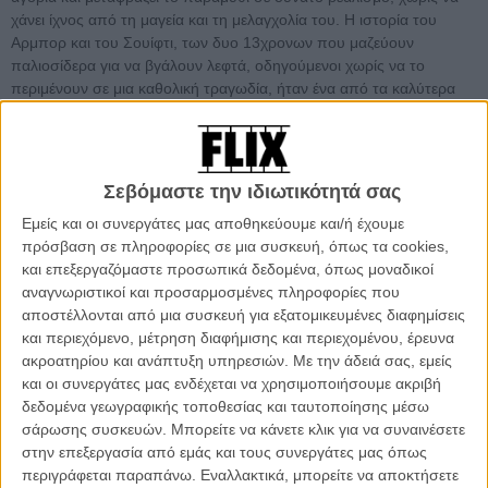
χάνει ίχνος από τη μαγεία και τη μελαγχολία του. Η ιστορία του
Αρμπορ και του Σουίφτι, των δυο 13χρονων που μαζεύουν
παλιοσίδερα για να βγάλουν λεφτά, οδηγούμενοι χωρίς να το
περιμένουν σε μια καθολική τραγωδία, ήταν ένα από τα καλύτερα
σκηνοθετικά ντεμπούτο των τελευταίων χρόνων, ένα μικρό, αγνό
αριστούργημα.
Σεβόμαστε την ιδιωτικότητά σας
Εμείς και οι συνεργάτες μας αποθηκεύουμε και/ή έχουμε
πρόσβαση σε πληροφορίες σε μια συσκευή, όπως τα cookies,
και επεξεργαζόμαστε προσωπικά δεδομένα, όπως μοναδικοί
αναγνωριστικοί και προσαρμοσμένες πληροφορίες που
αποστέλλονται από μια συσκευή για εξατομικευμένες διαφημίσεις
και περιεχόμενο, μέτρηση διαφήμισης και περιεχομένου, έρευνα
ακροατηρίου και ανάπτυξη υπηρεσιών.
Με την άδειά σας, εμείς
και οι συνεργάτες μας ενδέχεται να χρησιμοποιήσουμε ακριβή
δεδομένα γεωγραφικής τοποθεσίας και ταυτοποίησης μέσω
σάρωσης συσκευών. Μπορείτε να κάνετε κλικ για να συναινέσετε
στην επεξεργασία από εμάς και τους συνεργάτες μας όπως
περιγράφεται παραπάνω. Εναλλακτικά, μπορείτε να αποκτήσετε
Power Points