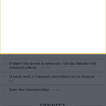
L’ Affaire Bojarski (The Moneymaker)
Ζαν-Πολ Σαλομέ
ΤΑ ΠΙΟ
ΔΙΑΒΑΣΜΕΝΑ
Οδύσσεια
01 ΙΟΥΛ
Save the Date! Δείτε πρώτοι το «Σεξ και Αίμα στο Καμπ Μίασμα»!
05
ΑΥΓ
Ο Τζάρεντ Λέτο αρνείται τις καταγγελίες: «Δεν έχω διαπράξει ποτέ
σεξουαλική επίθεση»
30 ΙΟΥΛ
10 καυτές ταινίες (+ 5 δροσερές επανεκδόσεις) για τον Αύγουστο
01
ΑΥΓ
Spider-Man: Καινούργια Μέρα
30 ΜΑΡ