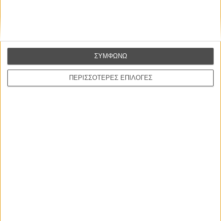
Top Ten TV 2014: To νούμερο 8
Flix Top-10 2014: Το νούμερο 9
Top Ten TV 2014: To νούμερο 9
Flix Top-10 2014: Το νούμερο 10
Top Ten TV 2014: To νούμερο 10
Ολα τα Best of 2014 του Flix συγκεντρωμένα εδώ.
ΣΥΜΦΩΝΩ
ΠΕΡΙΣΣΟΤΕΡΕΣ ΕΠΙΛΟΓΕΣ
Tags:
selfish giant,
best of 2014,
best of flix 2014,
Flix Top-10
2014,
ο εγωιστής γίγαντας
ΜΗ ΧΑΣΕΤΕ