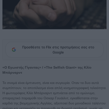
Προσθέστε το Flix στις προτιμήσεις σας στο
Google
«Ο Εγωιστής Γίγαντας» / «The Selfish Giant» της Κλίο
Μπάρναρντ
Το σινεμά είναι έμπνευση, είναι και συγκυρία. Οταν τα δυο αυτά
συμπίπτουν, το αποτέλεσμα είναι απλή κινηματογραφική τελειότητα.
Η φωτογράφος Κλίο Μπάρναρντ εμπνέεται από το ομώνυμο,
σπαραχτικό παραμύθι του Οσκαρ Γουάιλντ, εγκαθίσταται στην
καρδιά της βιομηχανικής Αγγλίας, αξιοποιεί δυο μοναδικού ταλέντου
αγόρια και μεταφράζει το παραμύθι σε δυνατό ρεαλισμό, χωρίς να