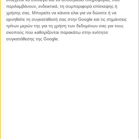
περιλαμβάνουν, ενδεικτικά, τη συμπεριφορά επίσκεψης ή
Στην Αγγλία ζούμε σε ένα καθεστώς διαρκούς αλαζονείας, που
χρήσης σας. Μπορείτε να κάνετε κλικ για να δώσετε ή να
φυσικά οδήγησε νομοτελειακά και στο Brexit.
Ζούμε σε μια
αρνηθείτε τη συγκατάθεσή σας στην Google και τις σημάνσεις
«αυτοκρατορική» αλαζονεία. Σε μια γλωσσική αλαζονεία. Οι Αγγλοι
τρίτων μερών της για τη χρήση των δεδομένων σας για τους
γνωρίζουν πως όπου και να βρεθούνε δεν χρειάζεται καν να
σκοπούς που καθορίζονται παρακάτω στην ενότητα
ρωτήσουν αν κάποιος ξέρει Αγγλικά. Μεγάλωσα μέσα σε αυτό το
συγκατάθεσης της Google.
κλίμα. Και ξαφνικά συνειδητοποιείς πως κάτι χάνεις. Είναι αναπηρία
να μην μπορείς να μιλήσεις μια δεύτερη γλώσσα.
Σκηνή από το «Flux Gourmet»