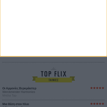
Certified Copy (Copie Conforme)
του Αμπάς Κιαροστάμι
Ο Κλειδαράς του Ενός Εκατομμυρίου
Le Million
του Γκρεγκουάρ Βινιερόν
Αυτό που Ξέρουν οι Γυναίκες
Pour le Plaisir
του Ρεέμ Κερισί
Οι Αρμονίες Βερκμάιστερ
Werckmeister Harmonies
Μπέλα Ταρ
Μια Θέση στον Ηλιο