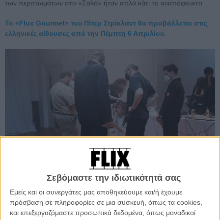
των περιττωμάτων στο «Σαλό» ήταν απλά κάτι το αναπόφευκτο.
Το «Flux Gourmet» του Πίτερ Στρίκλαντ θα προβάλλεται στις
ελληνικές αίθουσες από την Πέμπτη 6 Απριλίου.
Σεβόμαστε την ιδιωτικότητά σας
Εμείς και οι συνεργάτες μας αποθηκεύουμε και/ή έχουμε
Στα γυρίσμστα του «Flux Gourmet»
πρόσβαση σε πληροφορίες σε μια συσκευή, όπως τα cookies,
και επεξεργαζόμαστε προσωπικά δεδομένα, όπως μοναδικοί
Νόμιζα ότι είμαι Ελληνας, τουλάχιστον μισός, αλλά για τις