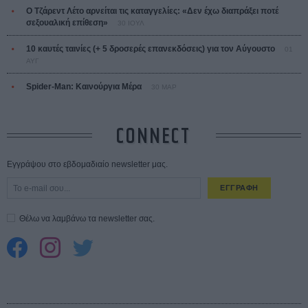
Ο Τζάρεντ Λέτο αρνείται τις καταγγελίες: «Δεν έχω διαπράξει ποτέ
σεξουαλική επίθεση»
30 ΙΟΥΛ
10 καυτές ταινίες (+ 5 δροσερές επανεκδόσεις) για τον Αύγουστο
01
ΑΥΓ
Spider-Man: Καινούργια Μέρα
30 ΜΑΡ
CONNECT
Εγγράψου στο εβδομαδιαίο newsletter μας.
ΕΓΓΡΑΦΗ
Θέλω να λαμβάνω τα newsletter σας.