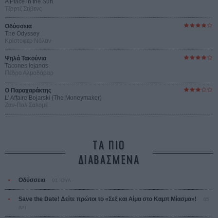
A Place in the Sun
Τζορτζ Στίβενς
Οδύσσεια
The Odyssey
Κρίστοφερ Νόλαν
Ψηλά Τακούνια
Tacones lejanos
Πέδρο Αλμοδόβαρ
Ο Παραχαράκτης
L’ Affaire Bojarski (The Moneymaker)
Ζαν-Πολ Σαλομέ
ΤΑ ΠΙΟ
ΔΙΑΒΑΣΜΕΝΑ
Οδύσσεια
01 ΙΟΥΛ
Save the Date! Δείτε πρώτοι το «Σεξ και Αίμα στο Καμπ Μίασμα»!
05
ΑΥΓ