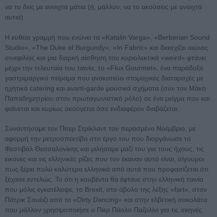
να το δεις με ανοιχτά μάτια (ή, μάλλον, να το ακούσεις με ανοιχτά
αυτιά).
Η ευθεία γραμμή που ενώνει τα «Katalin Varga», «Berberian Sound
Studio», «The Duke of Burgundy», «In Fabric» και διασχίζει αιώνες
σινεφιλίας και μια διαρκή αίσθηση του κυριολεκτικά «weird» φτάνει
μέχρι την τελευταία του ταινία, το «Flux Gourmet», ένα παράδοξο
γαστριμαργικό πείραμα που ανακατεύει στομαχικές διαταραχές με
ηχητικά catering και avant-garde μουσικά σχήματα (συν τον Μάκη
Παπαδημητρίου στον πρωταγωνιστικό ρόλο) σε ένα μείγμα που και
φαίνεται και κυρίως ακούγεται όσο ενδιαφέρον διαβάζεται.
Συναντήσαμε τον Πίτερ Στρίκλαντ τον περασμένο Νοέμβριο, με
αφορμή την ρετροσπεκτίβα στο έργο του που διοργάνωσε το
Φεστιβάλ Θεσσαλονίκης και μιλήσαμε μαζί του για τους ήχους, τις
εικόνες και τις ελληνικές ρίζες που τον έκαναν αυτό είναι, σίγουροι
πως ξέρει πολύ καλύτερα ελληνικά από αυτά που προφασίζεται ότι
ξέχασε εντελώς. Το ότι η κουβέντα θα έφτανε στην ελληνική ταινία
που μόλις εγκατέλειψε, το Brexit, στο άβολο της λέξης «fart», στον
Πάτρικ Σουέιζι από το «Dirty Dancing» και στην ελβετική σοκολάτα
που μάλλον χρησιμοποιήσε ο Πιερ Πάολο Παζολίνι για τις σκηνές