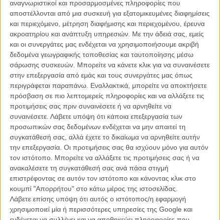
αναγνωριστικοί και προσαρμοσμένες πληροφορίες που
ελληνικές Αρχές δεν είμαι ούτε καν αυτό.
Η μητέρα μου είναι
αποστέλλονται από μια συσκευή για εξατομικευμένες διαφημίσεις
Ελληνίδα, αλλά ο γάμος της με τον πατέρα μου δεν θεωρήθηκε ποτέ
και περιεχόμενο, μέτρηση διαφήμισης και περιεχομένου, έρευνα
έγκυρος λόγω μιας σφραγίδας. Ετσι έχασα για πάντα την ευκαιρία
ακροατηρίου και ανάπτυξη υπηρεσιών.
Με την άδειά σας, εμείς
να αποκτήσω την ελληνική ιθαγένεια.
και οι συνεργάτες μας ενδέχεται να χρησιμοποιήσουμε ακριβή
δεδομένα γεωγραφικής τοποθεσίας και ταυτοποίησης μέσω
Προσπαθώ να κάνω μια «ελληνική» ταινία εδώ και 10 χρόνια.
σάρωσης συσκευών. Μπορείτε να κάνετε κλικ για να συναινέσετε
Εχω αποτύχει παταγωδώς. Κουράστηκα. Δεν θέλει κανείς να τη
στην επεξεργασία από εμάς και τους συνεργάτες μας όπως
χρηματοδοτήσει. Υπήρχε ένας παραγωγός, υπήρχε ενδιαφέρον και
περιγράφεται παραπάνω. Εναλλακτικά, μπορείτε να αποκτήσετε
από άλλους, οι οποίοι όμως περίμεναν μια μεγάλη πλατφόρμα να
πρόσβαση σε πιο λεπτομερείς πληροφορίες και να αλλάξετε τις
βάλει τον μεγαλύτερο όγκο των χρημάτων. Είναι ακριβή ταινία,
προτιμήσεις σας πριν συναινέσετε ή να αρνηθείτε να
αφορά την ελληνική κοινότητα της Νέας Υόρκης
. Σε έναν από τους
συναινέσετε.
Λάβετε υπόψη ότι κάποια επεξεργασία των
ρόλους θα έπαιζε η Τόνια Σωτηροπούλου (σ.σ. είχαν συνεργαστεί
προσωπικών σας δεδομένων ενδέχεται να μην απαιτεί τη
ξανά στο «Berberian Sound Studio»). Στην πραγματικόητα ήταν -
συγκατάθεσή σας, αλλά έχετε το δικαίωμα να αρνηθείτε αυτήν
είναι - μια πολύ προσωπική ιστορία. Εχει να κάνει με μένα και το
την επεξεργασία. Οι προτιμήσεις σας θα ισχύουν μόνο για αυτόν
πώς ξέχασα τα ελληνικά μου. Αφορά όλους τους Ελληνες που
τον ιστότοπο. Μπορείτε να αλλάξετε τις προτιμήσεις σας ή να
έζησαν αλλού, στη Μελβούρνη, στην Αστόρια και ξέχασαν να μιλάνε
ανακαλέσετε τη συγκατάθεσή σας ανά πάσα στιγμή
ελληνικά. Αυτή η ταινία θα γινόταν για να διώξω την ενοχή μου.
επιστρέφοντας σε αυτόν τον ιστότοπο και κάνοντας κλικ στο
Φταίω μόνο εγώ που ξέχασα να μιλάω ελληνικά. Οταν ήμουν μικρός
κουμπί "Απορρήτου" στο κάτω μέρος της ιστοσελίδας.
μιλούσα, η μητέρα μου μου είχε μάθει. Αποφάσισα, λοιπόν, ότι θα το
Λάβετε επίσης υπόψη ότι αυτός ο ιστότοπος/η εφαρμογή
κάνω βιβλίο. Μια ταινία, ή καλύτερα, «ένα σενάριο που δεν έγινε
χρησιμοποιεί μία ή περισσότερες υπηρεσίες της Google και
ποτέ ταινία».
ενδέχεται να συλλέγει και να αποθηκεύει πληροφορίες που