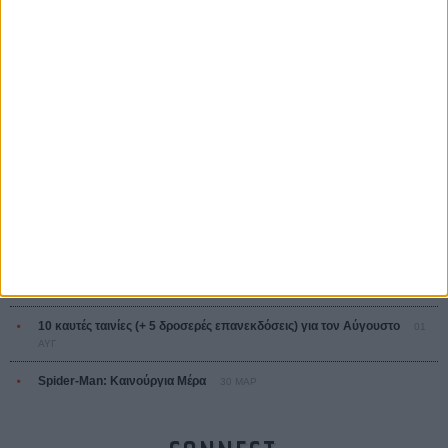
L’ Affaire Bojarski (The Moneymaker)
Ζαν-Πολ Σαλομέ
ΤΑ ΠΙΟ
ΔΙΑΒΑΣΜΕΝΑ
Οδύσσεια
01 ΙΟΥΛ
Save the Date! Δείτε πρώτοι το «Σεξ και Αίμα στο Καμπ Μίασμα»!
05
ΑΥΓ
Ο Τζάρεντ Λέτο αρνείται τις καταγγελίες: «Δεν έχω διαπράξει ποτέ
σεξουαλική επίθεση»
30 ΙΟΥΛ
10 καυτές ταινίες (+ 5 δροσερές επανεκδόσεις) για τον Αύγουστο
01
ΑΥΓ
Spider-Man: Καινούργια Μέρα
30 ΜΑΡ