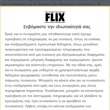
ένα ντοκιμαντέρ για τις δράσεις ενός ιδιόμορφου ινστιτούτου, το
οποίο συνδυάζει την πειραματική μαγειρική με τις αβάν-γκάρντ
περφόρμανς τέχνης. Το Ινστιτούτο διαχειρίζεται μία εκκεντρική
διευθύντρια, η οποία συστηματικά επιλέγει και φιλοξενεί ομάδες που
συνδυάζουν τις δύο αυτές εκφράσεις και τους δίνει την ευκαιρία να
Σεβόμαστε την ιδιωτικότητά σας
τις εξελίξουν πέρα από τα όρια: μένοντας όλοι μαζί σε αυτό το
Εμείς και οι συνεργάτες μας αποθηκεύουμε και/ή έχουμε
ανορθόδοξο απομονωμένο κτίριο και στήνοντας τα events τους.
πρόσβαση σε πληροφορίες σε μια συσκευή, όπως τα cookies,
Αυτή την εποχή, μία τριμελής μπάντα που αδυνατεί να επιλέξει
και επεξεργαζόμαστε προσωπικά δεδομένα, όπως μοναδικοί
όνομα, με ηγετική φιγούρα μία προκλητική νάρκισσο καλλιτέχνη, θα
αναγνωριστικοί και προσαρμοσμένες πληροφορίες που
αναστατώσει το Ινστιτούτο με τις πυρίμαχες ιδέες της για
αποστέλλονται από μια συσκευή για εξατομικευμένες διαφημίσεις
πρωτοπορία κι αυθεντικότητα στην τέχνη - που ξεκινούν από
και περιεχόμενο, μέτρηση διαφήμισης και περιεχομένου, έρευνα
αιματοβαμμένο γυμνό και δεν σταματούν ούτε στην κοπρολαγνία.
ακροατηρίου και ανάπτυξη υπηρεσιών.
Με την άδειά σας, εμείς
Απέναντι σε όλα αυτά, ο συγγραφέας στέκεται ξένος κι αταίριαστος:
και οι συνεργάτες μας ενδέχεται να χρησιμοποιήσουμε ακριβή
το πεπτικό του σύστημα είναι διαταραγμένο και δεν μπορεί εύκολα
δεδομένα γεωγραφικής τοποθεσίας και ταυτοποίησης μέσω
να χωνέψει όσα συμβαίνουν μέσα του και γύρω του. Γιατί οι κάτοικοι
σάρωσης συσκευών. Μπορείτε να κάνετε κλικ για να συναινέσετε
αυτής της κολεκτίβας δεν σταματούν τους πειραματισμούς τους,
στην επεξεργασία από εμάς και τους συνεργάτες μας όπως
όταν τα φώτα κλείνουν τα βράδια. Παιχνίδια υπεροχής, βεντέτες,
περιγράφεται παραπάνω. Εναλλακτικά, μπορείτε να αποκτήσετε
κόντρες, ερωτικές διαστροφές - ένα μενού που κάθεται στο στομάχι.
πρόσβαση σε πιο λεπτομερείς πληροφορίες και να αλλάξετε τις
προτιμήσεις σας πριν συναινέσετε ή να αρνηθείτε να
Ο (με ελληνικές ρίζες) Βρετανός σκηνοθέτης Πίτερ Στρίκλαντ
συναινέσετε.
Λάβετε υπόψη ότι κάποια επεξεργασία των
(«Katalin Varga», «Berberian Sound Studio», «The Duke of