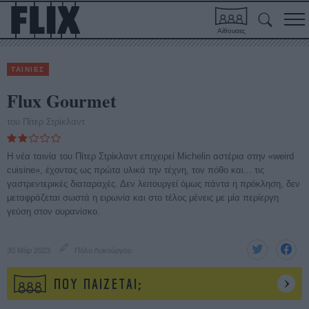
Αίθουσες
ΤΑΙΝΙΕΣ
Flux Gourmet
του Πίτερ Στρίκλαντ
H νέα ταινία του Πίτερ Στρίκλαντ επιχειρεί Michelin αστέρια στην «weird
cuisine», έχοντας ως πρώτα υλικά την τέχνη, τον πόθο και... τις
γαστρεντερικές διαταραχές. Δεν λειτουργεί όμως πάντα η πρόκληση, δεν
μεταφράζεται σωστά η ειρωνία και στο τέλος μένεις με μία περίεργη
γεύση στον ουρανίσκο.
30 Μάρ 2023
Πόλυ Λυκούργου
ΠΟΥ ΠΑΙΖΕΤΑΙ;