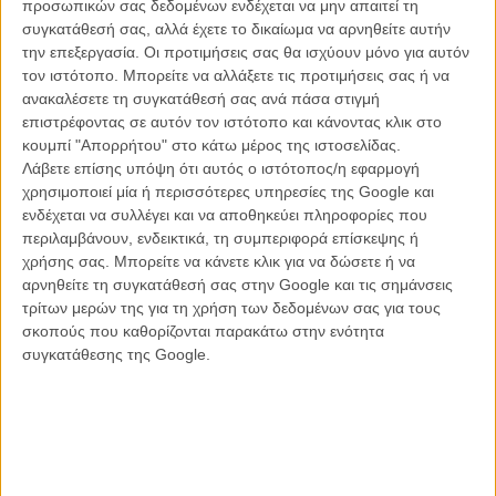
προσωπικών σας δεδομένων ενδέχεται να μην απαιτεί τη
Burgundy», «In Fabric») επιστρέφει με μία ακόμα ταινία όπου στον
συγκατάθεσή σας, αλλά έχετε το δικαίωμα να αρνηθείτε αυτήν
ουρανίσκο σκάνε έντονες οι γεύσεις του αλλόκοτου, του ειρωνικού,
την επεξεργασία. Οι προτιμήσεις σας θα ισχύουν μόνο για αυτόν
του αναπάντεχου. Ενα πειραματικό γεύμα όπου η πρόκληση και το
τον ιστότοπο. Μπορείτε να αλλάξετε τις προτιμήσεις σας ή να
κατάμαυρο χιούμορ ανοίγουν την όρεξη για να περάσουν από το
ανακαλέσετε τη συγκατάθεσή σας ανά πάσα στιγμή
συλλογικό παχύ έντερο πολύ σοβαρά ζητήματα για την τέχνη, την
επιστρέφοντας σε αυτόν τον ιστότοπο και κάνοντας κλικ στο
εμμονή, τον ερωτικό πόθο, αλλά και ποιο τελικά παραδίδεται
κουμπί "Απορρήτου" στο κάτω μέρος της ιστοσελίδας.
ευκολότερα στη διαστροφή.
Λάβετε επίσης υπόψη ότι αυτός ο ιστότοπος/η εφαρμογή
χρησιμοποιεί μία ή περισσότερες υπηρεσίες της Google και
Το σύμπαν της ταινίας - εικόνα και ήχος (άλλωστε η εκκεντρική
ενδέχεται να συλλέγει και να αποθηκεύει πληροφορίες που
ομάδα των ηρώων με τον ήχο της μαγειρικής πειραματίζεται επί
περιλαμβάνουν, ενδεικτικά, τη συμπεριφορά επίσκεψης ή
σκηνής), σκηνογραφία, ενδυματολογία ακολουθούν τους κανόνες
χρήσης σας. Μπορείτε να κάνετε κλικ για να δώσετε ή να
του γκοθ τρόμου, καθώς αυτή μοιάζει να είναι και η πιο βαθιά ρίζα
αρνηθείτε τη συγκατάθεσή σας στην Google και τις σημάνσεις
έκφρασης του Στρίκλαντ. Το Ινστιτούτο μοιάζει με Πύργο του Κόμη
τρίτων μερών της για τη χρήση των δεδομένων σας για τους
Δράκουλα (μόνιμος κάτοικος της κολεκτίβας ένας υπερήλικας
σκοπούς που καθορίζονται παρακάτω στην ενότητα
γιατρός, που θα μπορούσε να διεκδικήσει το ρόλο), με τη
συγκατάθεσης της Google.
διευθύντρια να κρύβει τα μυστικά της κάτω από βαριά υφάσματα
ρούχων του προηγούμενου αιώνα, ή να τα αποκαλύπτει με στολές
καλόγριας. Αντίστοιχα, οι καλλιτέχνες είναι φιγούρες μίας ανήσυχης
avant-garde punk, με τον μεταμοντερνισμό όμως να μασκαρεύει και
τις δικές τους ανασφάλειες, ή πονηρές φιλοδοξίες.