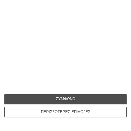
Σενάριο:
Πίτερ Στρίκλαντ
Φωτογραφία:
Τιμ Σίντελ
Μοντάζ:
Ματίας Φέκετε
Πρωταγωνιστούν:
Εϊζα Μπάτερφιλντ, Γκουέντολιν Κρίστι, Αριάν Λαμπέντ,
Μάκης Παπαδημητρίου, Φάτμα Μοχάμεντ
Διάρκεια:
111 λεπτά
Διανομή:
Cinobo
ΠΟΥ ΠΑΙΖΕΤΑΙ;
ΜΗ ΧΑΣΕΤΕ
ΣΥΜΦΩΝΩ
ΠΕΡΙΣΣΟΤΕΡΕΣ ΕΠΙΛΟΓΕΣ