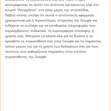
επιστρέφοντας σε αυτόν τον ιστότοπο και κάνοντας κλικ στο
κουμπί "Απορρήτου" στο κάτω μέρος της ιστοσελίδας.
Top Flix 2011: Το Νούμερο 3
Λάβετε επίσης υπόψη ότι αυτός ο ιστότοπος/η εφαρμογή
ΘΕΜΑΤΑ
/
29 ΔΕΚ 2011
/
Flix Team
χρησιμοποιεί μία ή περισσότερες υπηρεσίες της Google και
ενδέχεται να συλλέγει και να αποθηκεύει πληροφορίες που
Πρώτες εικόνες από το «Δύο Μέρες, Μια Νύχτα» των
περιλαμβάνουν, ενδεικτικά, τη συμπεριφορά επίσκεψης ή
αδερφών Νταρντέν με τη Μαριόν Κοτιγιάρ
χρήσης σας. Μπορείτε να κάνετε κλικ για να δώσετε ή να
αρνηθείτε τη συγκατάθεσή σας στην Google και τις σημάνσεις
ΝΕΑ
/
14 ΜΑΡ 2014
/
Μανώλης Κρανάκης
τρίτων μερών της για τη χρήση των δεδομένων σας για τους
σκοπούς που καθορίζονται παρακάτω στην ενότητα
Κάννες 2014: Στη συνέντευξη Τύπου του «Δυο Μέρες,
συγκατάθεσης της Google.
Μια Νύχτα», μαζί με τους αδελφούς Νταρντέν και τη
Μαριόν Κοτιγιάρ
ΝΕΑ
/
20 ΜΑΙ 2014
/
Λήδα Γαλανού
Φεστιβάλ Θεσσαλονίκης 2014: «Δυο Μέρες, Μια Νύχτα»,
ένα αριστούργημα - έξοδος κινδύνου από την
οικονομική κρίση
ΝΕΑ
/
02 ΝΟΕ 2014
/
Μανώλης Κρανάκης