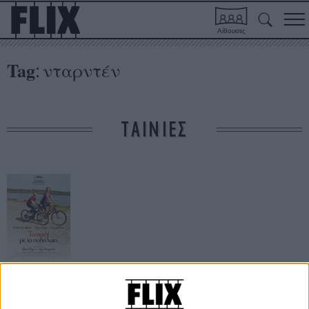
Αίθουσες
Tag
νταρντέν
:
ΤΑΙΝΙΕΣ
Το Παιδί με το
Ποδήλατο