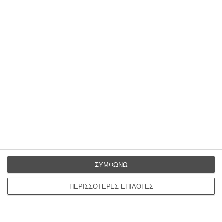
Κάννες 2016: Τα trending topics της #8ης μέρας
ΝΕΑ
/
19 ΜΑΙ 2016
/
Flix Team
Η επιτυχία είναι υπερτιμημένη. Δεν σε κάνει
καλύτερο, δεν σε πάει πουθενά η επιτυχία. Είναι
απλώς ένα ωραίο, ανεβαστικό, επιφανειακό
συναίσθημα.»
Βιμ Βέντερς
ΣΥΜΦΩΝΩ
Συνέντευξη
ΠΕΡΙΣΣΟΤΕΡΕΣ ΕΠΙΛΟΓΕΣ
CONNECT