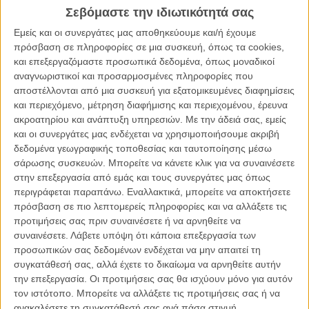
Σεβόμαστε την ιδιωτικότητά σας
ΑΡΘΡΑ
Εμείς και οι συνεργάτες μας αποθηκεύουμε και/ή έχουμε
πρόσβαση σε πληροφορίες σε μια συσκευή, όπως τα cookies,
Κάννες 2011: Ημέρα πέμπτη
και επεξεργαζόμαστε προσωπικά δεδομένα, όπως μοναδικοί
ΝΕΑ
/
16 ΜΑΙ 2011
/
Flix Team
αναγνωριστικοί και προσαρμοσμένες πληροφορίες που
αποστέλλονται από μια συσκευή για εξατομικευμένες διαφημίσεις
και περιεχόμενο, μέτρηση διαφήμισης και περιεχομένου, έρευνα
Αυτόν τον Χρυσό Φοίνικα ποιος θα τον πάρει;
ακροατηρίου και ανάπτυξη υπηρεσιών.
Με την άδειά σας, εμείς
ΝΕΑ
/
22 ΜΑΙ 2011
/
Flix Team
και οι συνεργάτες μας ενδέχεται να χρησιμοποιήσουμε ακριβή
δεδομένα γεωγραφικής τοποθεσίας και ταυτοποίησης μέσω
Κυριακή 06.11: τι να δείτε στο Φεστιβάλ Θεσσαλονίκης
σάρωσης συσκευών. Μπορείτε να κάνετε κλικ για να συναινέσετε
στην επεξεργασία από εμάς και τους συνεργάτες μας όπως
ΝΕΑ
/
06 ΝΟΕ 2011
/
Λήδα Γαλανού
περιγράφεται παραπάνω. Εναλλακτικά, μπορείτε να αποκτήσετε
πρόσβαση σε πιο λεπτομερείς πληροφορίες και να αλλάξετε τις
52o Διεθνές Φεστιβάλ Κινηματογράφου Θεσσαλονίκης:
προτιμήσεις σας πριν συναινέσετε ή να αρνηθείτε να
Ημέρα Τρίτη
συναινέσετε.
Λάβετε υπόψη ότι κάποια επεξεργασία των
ΝΕΑ
/
06 ΝΟΕ 2011
/
Flix Team
προσωπικών σας δεδομένων ενδέχεται να μην απαιτεί τη
συγκατάθεσή σας, αλλά έχετε το δικαίωμα να αρνηθείτε αυτήν
Η Ευρωπαϊκή Ακαδημία Κινηματογράφου έχει
την επεξεργασία. Οι προτιμήσεις σας θα ισχύουν μόνο για αυτόν
«Melancholia»!
τον ιστότοπο. Μπορείτε να αλλάξετε τις προτιμήσεις σας ή να
ανακαλέσετε τη συγκατάθεσή σας ανά πάσα στιγμή
ΝΕΑ
/
03 ΔΕΚ 2011
/
Μανώλης Κρανάκης