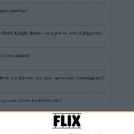
σημο πόστερ!
 Dark Knight Rises»: σινεμά σε απλά βήματα!
λ on camera!
ετε τα πάντα για τους φετινούς υποψήφιους!
ιλερ: και είναι καταπέλτης!
τολή του (αστυνομικού) στο «Dark Knight