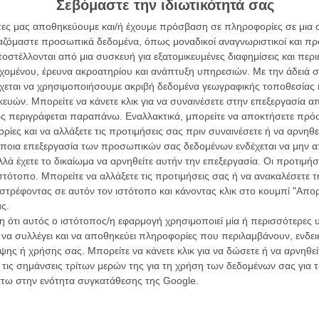
Σεβόμαστε την ιδιωτικότητά σας
άτες μας αποθηκεύουμε και/ή έχουμε πρόσβαση σε πληροφορίες σε μια
...
ργαζόμαστε προσωπικά δεδομένα, όπως μοναδικοί αναγνωριστικοί και 
στέλλονται από μια συσκευή για εξατομικευμένες διαφημίσεις και περ
εχομένου, έρευνα ακροατηρίου και ανάπτυξη υπηρεσιών.
Με την άδειά σα
χεται να χρησιμοποιήσουμε ακριβή δεδομένα γεωγραφικής τοποθεσίας 
μαν!
ών. Μπορείτε να κάνετε κλικ για να συναινέσετε στην επεξεργασία απ
ς περιγράφεται παραπάνω. Εναλλακτικά, μπορείτε να αποκτήσετε πρό
ίες και να αλλάξετε τις προτιμήσεις σας πριν συναινέσετε ή να αρνηθεί
 θα δει ποτέ τον Κρίστιαν Μπέιλ…
ποια επεξεργασία των προσωπικών σας δεδομένων ενδέχεται να μην απ
λά έχετε το δικαίωμα να αρνηθείτε αυτήν την επεξεργασία. Οι προτιμήσ
ιστότοπο. Μπορείτε να αλλάξετε τις προτιμήσεις σας ή να ανακαλέσετε
στρέφοντας σε αυτόν τον ιστότοπο και κάνοντας κλικ στο κουμπί "Απ
μαν με τα ρούχα της δουλειάς
ς.
 ότι αυτός ο ιστότοπος/η εφαρμογή χρησιμοποιεί μία ή περισσότερες 
ι να συλλέγει και να αποθηκεύει πληροφορίες που περιλαμβάνουν, ενδεικ
ης ή χρήσης σας. Μπορείτε να κάνετε κλικ για να δώσετε ή να αρνηθε
οσμή ενός φτηνού μελοδράματος
 τις σημάνσεις τρίτων μερών της για τη χρήση των δεδομένων σας για
ς
άτω στην ενότητα συγκατάθεσης της Google.
ει σύνοψη (έχει και Ράιαν Γκόσλινγκ!)