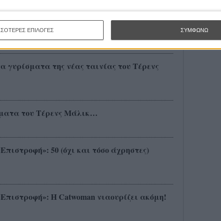
ΣΣΟΤΕΡΕΣ ΕΠΙΛΟΓΕΣ
ΣΥΜΦΩΝΩ
τα γυρίσματα της νέας ταινίας του Τέρενς
σματα του Τέρενς Μάλικ…
Επιστροφή»: 50 (όχι και τόσο άχρηστες)
 Επιστροφή»: Η Catwoman νιαουρίζει ακόμη!