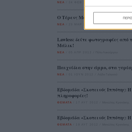
ΝΕΑ
/
24 ΦΕΒ 2012
/
Λήδα Γαλανού
O Τέρενς Μάλικ είναι ροκ!
ΠΕΡΙ
ΝΕΑ
/
23 ΜΑΡ 2012
/
Μανώλης Κρανάκης
Lawless: δείτε φωτογραφίες από 
Μάλικ!
ΝΕΑ
/
05 ΑΠΡ 2012
/
Πόλυ Λυκούργου
Παιχνίδια στην άμμο, στα γυρί
ΝΕΑ
/
01 ΙΟΥΝ 2012
/
Λήδα Γαλανού
Εβδομάδα «Σκοτεινός Ιππότης: Η 
πληροφορίες!
ΘΕΜΑΤΑ
/
17 ΑΥΓ 2012
/
Μανώλης Κρανάκης
Εβδομάδα «Σκοτεινός Ιππότης: Η
ΘΕΜΑΤΑ
/
19 ΑΥΓ 2012
/
Μανώλης Κρανάκης