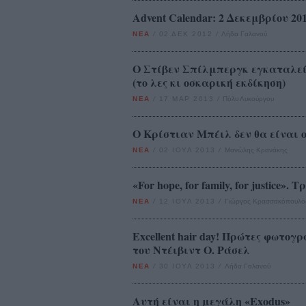
Advent Calendar: 2 Δεκεμβρίου 20
ΝΕΑ
/
02 ΔΕΚ 2012
/
Λήδα Γαλανού
Ο Στίβεν Σπίλμπεργκ εγκαταλεί
(το λες κι οσκαρική εκδίκηση)
ΝΕΑ
/
17 ΜΑΡ 2013
/
Πόλυ Λυκούργου
O Κρίστιαν Μπέιλ δεν θα είναι ο
ΝΕΑ
/
02 ΙΟΥΛ 2013
/
Μανώλης Κρανάκης
«For hope, for family, for justice».
ΝΕΑ
/
12 ΙΟΥΛ 2013
/
Γιώργος Κρασσακόπουλο
Excellent hair day! Πρώτες φωτογρ
του Ντέιβιντ Ο. Ράσελ
ΝΕΑ
/
30 ΙΟΥΛ 2013
/
Λήδα Γαλανού
Αυτή είναι η μεγάλη «Exodus»