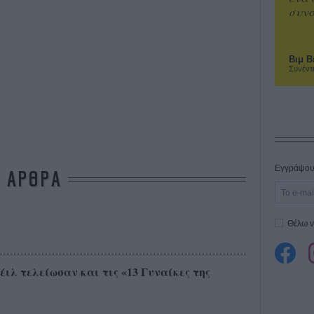
συνα
Βιμ Β
Συνέντ
Εγγράψου 
ΑΡΘΡΑ
Θέλω ν
ιλ τελείωσαν και τις «13 Γυναίκες της