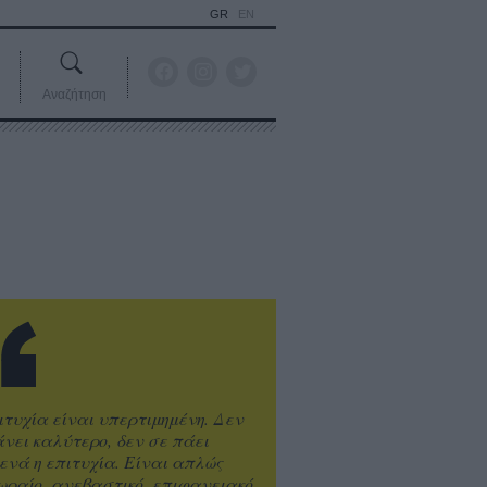
GR
EN
Αναζήτηση
ιτυχία είναι υπερτιμημένη. Δεν
άνει καλύτερο, δεν σε πάει
ενά η επιτυχία. Είναι απλώς
ωραίο, ανεβαστικό, επιφανειακό