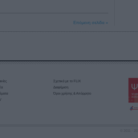
Επόμενη σελίδα »
ινίες
Σχετικά με το FLIX
έα
Διαφήμιση
έματα
Όροι χρήσης & Απόρρητο
V
© 2011 - 20