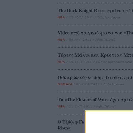
The Dark Knight Rises: πρώτο επί
ΝΕΑ
/
12 ΙΟΥΛ 2011
/
Πόλυ Λυκούργου
Video από τα γυρίσματα του «The
ΝΕΑ
/
09 ΑΥΓ 2011
/
Λήδα Γαλανού
Τέρενς Μάλικ και Κρίστιαν Μπέι
ΝΕΑ
/
19 ΣΕΠ 2011
/
Γιώργος Κρασσακόπουλος
Οσκαρ Ξενόγλωσσης Ταινίας: μάθ
ΘΕΜΑΤΑ
/
06 ΟΚΤ 2011
/
Λήδα Γαλανού
Το «The Flowers of War» έχει τρέ
ΝΕΑ
/
21 ΟΚΤ 2011
/
Λήδα Γαλανού
Ο Τζόζεφ Γκόρντον Λέβιτ με τη σ
Rises»