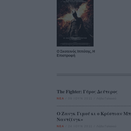
Ο Σκοτεινός Ιππότης, Η
Επιστροφή
The Fighter: Γύρος Δεύτερος
ΝΕΑ
/
09 ΙΟΥΝ 2011
/
Λήδα Γαλανού
Ο Ζανγκ Γιμού κι ο Κρίστιαν Μπέ
Ναντζίνγκ»
ΝΕΑ
/
24 ΙΟΥΝ 2011
/
Λήδα Γαλανού