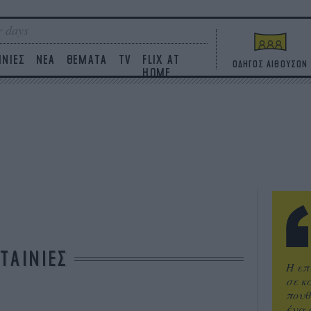
 days
ΙΝΙΕΣ
ΝΕΑ
ΘΕΜΑΤΑ
TV
FLIX AT
ΟΔΗΓΟΣ ΑΙΘΟΥΣΩΝ
HOME
ΤΑΙΝΙΕΣ
Η επ
σε κ
πουθ
ένα 