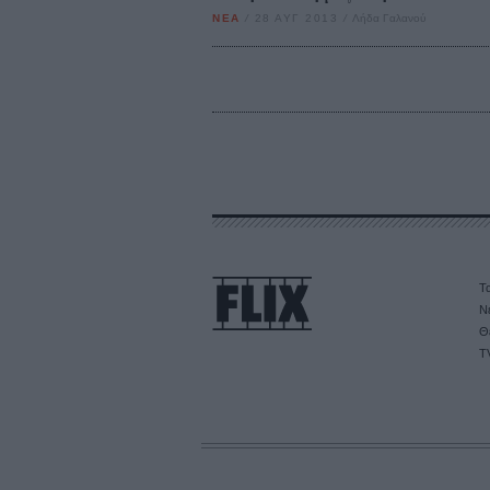
ΝΕΑ
/
28 ΑΥΓ 2013
/
Λήδα Γαλανού
Τα
Ν
Θ
T