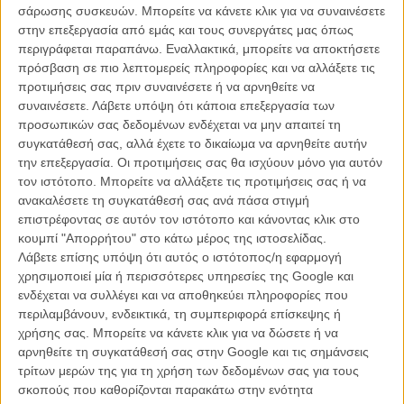
σάρωσης συσκευών. Μπορείτε να κάνετε κλικ για να συναινέσετε
FLIX AT HOME
/
03 ΙΟΥΛ
/
Flix Team
στην επεξεργασία από εμάς και τους συνεργάτες μας όπως
περιγράφεται παραπάνω. Εναλλακτικά, μπορείτε να αποκτήσετε
Τι βλέπουμε στο σπίτι την Παρασκευή, 17 Απριλίου
πρόσβαση σε πιο λεπτομερείς πληροφορίες και να αλλάξετε τις
προτιμήσεις σας πριν συναινέσετε ή να αρνηθείτε να
FLIX AT HOME
/
17 ΑΠΡ
/
Flix Team
συναινέσετε.
Λάβετε υπόψη ότι κάποια επεξεργασία των
προσωπικών σας δεδομένων ενδέχεται να μην απαιτεί τη
Τι βλέπουμε στο σπίτι την Πέμπτη, 16 Απριλίου
συγκατάθεσή σας, αλλά έχετε το δικαίωμα να αρνηθείτε αυτήν
FLIX AT HOME
/
16 ΑΠΡ
/
Flix Team
την επεξεργασία. Οι προτιμήσεις σας θα ισχύουν μόνο για αυτόν
τον ιστότοπο. Μπορείτε να αλλάξετε τις προτιμήσεις σας ή να
Τι βλέπουμε στο σπίτι την Κυριακή, 6 Ιουλίου
ανακαλέσετε τη συγκατάθεσή σας ανά πάσα στιγμή
επιστρέφοντας σε αυτόν τον ιστότοπο και κάνοντας κλικ στο
FLIX AT HOME
/
06 ΙΟΥΛ 2025
/
Flix Team
κουμπί "Απορρήτου" στο κάτω μέρος της ιστοσελίδας.
Λάβετε επίσης υπόψη ότι αυτός ο ιστότοπος/η εφαρμογή
Τι βλέπουμε στο σπίτι το Σάββατο, 5 Ιουλίου
χρησιμοποιεί μία ή περισσότερες υπηρεσίες της Google και
FLIX AT HOME
/
05 ΙΟΥΛ 2025
/
Flix Team
ενδέχεται να συλλέγει και να αποθηκεύει πληροφορίες που
περιλαμβάνουν, ενδεικτικά, τη συμπεριφορά επίσκεψης ή
Τι βλέπουμε στο σπίτι την Παρασκευή, 27 Ιουνίου
χρήσης σας. Μπορείτε να κάνετε κλικ για να δώσετε ή να
αρνηθείτε τη συγκατάθεσή σας στην Google και τις σημάνσεις
FLIX AT HOME
/
27 ΙΟΥΝ 2025
/
Flix Team
τρίτων μερών της για τη χρήση των δεδομένων σας για τους
σκοπούς που καθορίζονται παρακάτω στην ενότητα
Τι βλέπουμε στο σπίτι την Παρασκευή, 20 Ιουνίου