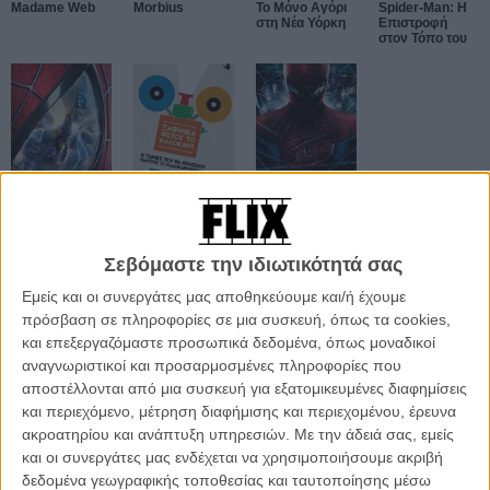
Madame Web
Morbius
Το Μόνο Αγόρι
Spider-Man: Η
στη Νέα Υόρκη
Επιστροφή
στον Τόπο του
The Amazing
Αφιέρωμα
The Amazing
Spider-Man 2
«Ξαφνικά Φέτος
Spider-Man
το Καλοκαίρι»
Σεβόμαστε την ιδιωτικότητά σας
Εμείς και οι συνεργάτες μας αποθηκεύουμε και/ή έχουμε
ΑΡΘΡΑ
πρόσβαση σε πληροφορίες σε μια συσκευή, όπως τα cookies,
και επεξεργαζόμαστε προσωπικά δεδομένα, όπως μοναδικοί
αναγνωριστικοί και προσαρμοσμένες πληροφορίες που
Ο Αντριου Γκάρφιλντ αφήνει ανοιχτό το ενδεχόμενο
αποστέλλονται από μια συσκευή για εξατομικευμένες διαφημίσεις
να επιστρέψει ως Spider-Man
και περιεχόμενο, μέτρηση διαφήμισης και περιεχομένου, έρευνα
ΝΕΑ
/
04 ΑΥΓ
/
Φανή Εμμανουήλ
ακροατηρίου και ανάπτυξη υπηρεσιών.
Με την άδειά σας, εμείς
και οι συνεργάτες μας ενδέχεται να χρησιμοποιήσουμε ακριβή
δεδομένα γεωγραφικής τοποθεσίας και ταυτοποίησης μέσω
Τι βλέπουμε στο σπίτι την Παρασκευή, 3 Ιουλίου