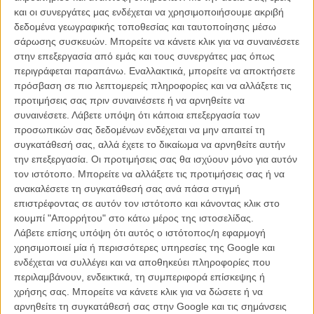
Βραβεία Ιρις 2026: Role play. Οι κατηγορίες Ηθοποιών
και οι συνεργάτες μας ενδέχεται να χρησιμοποιήσουμε ακριβή
στο μικροσκόπιο του Flix
δεδομένα γεωγραφικής τοποθεσίας και ταυτοποίησης μέσω
ΝΕΑ
/
14 ΙΟΥΝ
/
Flix Team
σάρωσης συσκευών. Μπορείτε να κάνετε κλικ για να συναινέσετε
στην επεξεργασία από εμάς και τους συνεργάτες μας όπως
περιγράφεται παραπάνω. Εναλλακτικά, μπορείτε να αποκτήσετε
Οσκαρ 2026: Ο θρίαμβος του «Μια Μάχη Μετά την
πρόσβαση σε πιο λεπτομερείς πληροφορίες και να αλλάξετε τις
Αλλη», η χειρότερη νύχτα του Τίμοθι Σαλαμέ
προτιμήσεις σας πριν συναινέσετε ή να αρνηθείτε να
ΝΕΑ
/
16 ΜΑΡ
/
Flix Team
συναινέσετε.
Λάβετε υπόψη ότι κάποια επεξεργασία των
προσωπικών σας δεδομένων ενδέχεται να μην απαιτεί τη
Οδηγός Επιβίωσης για το 66ο Διεθνές Φεστιβάλ
συγκατάθεσή σας, αλλά έχετε το δικαίωμα να αρνηθείτε αυτήν
Κινηματογράφου της Θεσσαλονίκης
την επεξεργασία. Οι προτιμήσεις σας θα ισχύουν μόνο για αυτόν
ΝΕΑ
/
29 ΟΚΤ
/
Μανώλης Κρανάκης
τον ιστότοπο. Μπορείτε να αλλάξετε τις προτιμήσεις σας ή να
ανακαλέσετε τη συγκατάθεσή σας ανά πάσα στιγμή
επιστρέφοντας σε αυτόν τον ιστότοπο και κάνοντας κλικ στο
66ο ΦΚΘ: Τιμητικός Χρυσός Αλέξανδρος και αφιέρωμα
κουμπί "Απορρήτου" στο κάτω μέρος της ιστοσελίδας.
στον Γιώργο Τσεμπερόπουλο
Λάβετε επίσης υπόψη ότι αυτός ο ιστότοπος/η εφαρμογή
ΝΕΑ
/
09 ΣΕΠ
/
Flix Team
χρησιμοποιεί μία ή περισσότερες υπηρεσίες της Google και
ενδέχεται να συλλέγει και να αποθηκεύει πληροφορίες που
Φεστιβάλ Δράμας 2025: «Παντάξενος» της Ευτυχίας
περιλαμβάνουν, ενδεικτικά, τη συμπεριφορά επίσκεψης ή
Ιωσηφίδου
χρήσης σας. Μπορείτε να κάνετε κλικ για να δώσετε ή να
αρνηθείτε τη συγκατάθεσή σας στην Google και τις σημάνσεις
ΘΕΜΑΤΑ
/
27 ΙΟΥΛ 2025
/
Χρήστος Μπακατσέλος