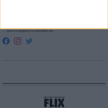
CONNECT
Εγγράψου στο εβδομαδιαίο newsletter μας.
ΕΓΓΡΑΦΗ
Θέλω να λαμβάνω τα newsletter σας.