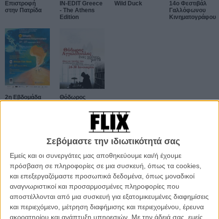
Επιστροφή
IN-EDIT Greece
Wild Duck
14o Φεστιβάλ
στην Πατρίδα
- The Athens
Γαλλόφωνου
Edition
Κινηματογράφου
2η Εβδομάδα
Θόδωρος
Αφρικανικού
Αγγελόπουλος:
Κινηματογράφου
Ενας Χρόνος
Μετά
Σεβόμαστε την ιδιωτικότητά σας
ΑΡΘΡΑ
Εμείς και οι συνεργάτες μας αποθηκεύουμε και/ή έχουμε
πρόσβαση σε πληροφορίες σε μια συσκευή, όπως τα cookies,
και επεξεργαζόμαστε προσωπικά δεδομένα, όπως μοναδικοί
Οι ειδικές προβολές της εβδομάδας (25 Ιουνίου - 1η
Ιουλίου 2026)
αναγνωριστικοί και προσαρμοσμένες πληροφορίες που
αποστέλλονται από μια συσκευή για εξατομικευμένες διαφημίσεις
ΝΕΑ
/
25 ΙΟΥΝ
/
Flix Team
και περιεχόμενο, μέτρηση διαφήμισης και περιεχομένου, έρευνα
ακροατηρίου και ανάπτυξη υπηρεσιών.
Με την άδειά σας, εμείς