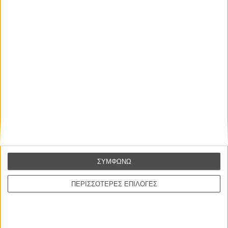
Οι Αρμονίες Βερκμάιστερ
Werckmeister Harmonies
Μπέλα Ταρ
Μια Θέση στον Ηλιο
A Place in the Sun
Τζορτζ Στίβενς
Οδύσσεια
The Odyssey
Κρίστοφερ Νόλαν
ΣΥΜΦΩΝΩ
Ψηλά Τακούνια
Tacones lejanos
ΠΕΡΙΣΣΟΤΕΡΕΣ ΕΠΙΛΟΓΕΣ
Πέδρο Αλμοδόβαρ
Ο Παραχαράκτης
L’ Affaire Bojarski (The Moneymaker)
Ζαν-Πολ Σαλομέ