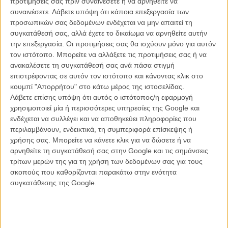
προτιμήσεις σας πριν συναινέσετε ή να αρνηθείτε να
συναινέσετε.
Λάβετε υπόψη ότι κάποια επεξεργασία των
προσωπικών σας δεδομένων ενδέχεται να μην απαιτεί τη
συγκατάθεσή σας, αλλά έχετε το δικαίωμα να αρνηθείτε αυτήν
ΝΕΑ
την επεξεργασία. Οι προτιμήσεις σας θα ισχύουν μόνο για αυτόν
Μίλα μου για καλοκαιρινά φεστιβάλ κινηματογράφου
τον ιστότοπο. Μπορείτε να αλλάξετε τις προτιμήσεις σας ή να
στην Ελλάδα
ανακαλέσετε τη συγκατάθεσή σας ανά πάσα στιγμή
επιστρέφοντας σε αυτόν τον ιστότοπο και κάνοντας κλικ στο
Ο πιο αναλυτικός οδηγός των καλοκαιρινών φεστιβάλ σε νησιά και ηπειρωτική
Ελλάδα είναι εδώ
κουμπί "Απορρήτου" στο κάτω μέρος της ιστοσελίδας.
Λάβετε επίσης υπόψη ότι αυτός ο ιστότοπος/η εφαρμογή
χρησιμοποιεί μία ή περισσότερες υπηρεσίες της Google και
ενδέχεται να συλλέγει και να αποθηκεύει πληροφορίες που
περιλαμβάνουν, ενδεικτικά, τη συμπεριφορά επίσκεψης ή
χρήσης σας. Μπορείτε να κάνετε κλικ για να δώσετε ή να
αρνηθείτε τη συγκατάθεσή σας στην Google και τις σημάνσεις
τρίτων μερών της για τη χρήση των δεδομένων σας για τους
Η επιτυχία είναι υπερτιμημένη. Δεν σε κάνει
σκοπούς που καθορίζονται παρακάτω στην ενότητα
καλύτερο, δεν σε πάει πουθενά η επιτυχία. Είναι
συγκατάθεσης της Google.
απλώς ένα ωραίο, ανεβαστικό, επιφανειακό
συναίσθημα.»