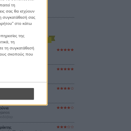
αιτεί τη
εις σας θα ισχύουν
 τη συγκατάθεσή σας
ορρήτου" στο κάτω
υπηρεσίες της
τικά, τη
ίτε τη συγκατάθεσή
ες Βερκμάιστερ
 τους σκοπούς που
ster Harmonies
ρ
στον Ηλιο
 the Sun
βενς
sey
ρ Νόλαν
ούνια
ejanos
μοδόβαρ
ράκτης