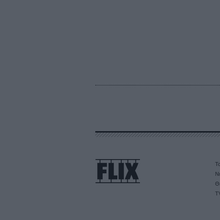
Τα
Ν
Θ
T