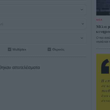
ΝΕΑ
Μίλα μ
κινημα
Ο πιο ανα
νησιά και 
Multiplex
Θερινός
θηκαν αποτελέσματα
Η επ
σε κ
πουθ
ένα 
συνα