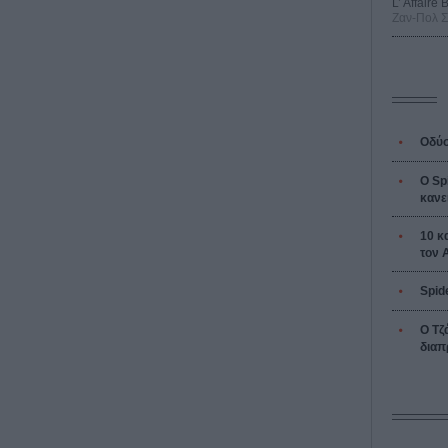
L’ Affaire
Ζαν-Πολ 
Οδύσ
Ο Sp
κανε
10 κ
τον 
Spid
Ο Τζ
διαπ