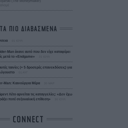
 Bojarski (The Moneymaker)
Σαλομέ
ΤΑ ΠΙΟ ΔΙΑΒΑΣΜΕΝΑ
σεια
01 ΙΟΥΛ
ider-Man έκανε αυτό που δεν είχε καταφέρει
ίς μετά το «Endgame»
31 ΙΟΥΛ
αυτές ταινίες (+ 5 δροσερές επανεκδόσεις) για
Αύγουστο
01 ΑΥΓ
er-Man: Καινούργια Μέρα
30 ΜΑΡ
άρεντ Λέτο αρνείται τις καταγγελίες: «Δεν έχω
ράξει ποτέ σεξουαλική επίθεση»
30 ΙΟΥΛ
CONNECT