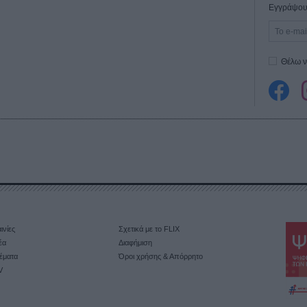
Εγγράψου 
Θέλω ν
ινίες
Σχετικά με το FLIX
έα
Διαφήμιση
έματα
Όροι χρήσης & Απόρρητο
V