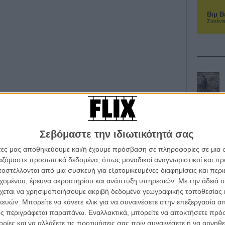
Βιμ Β
Συνέντ
Σεβόμαστε την ιδιωτικότητά σας
άτες μας αποθηκεύουμε και/ή έχουμε πρόσβαση σε πληροφορίες σε μια
ργαζόμαστε προσωπικά δεδομένα, όπως μοναδικοί αναγνωριστικοί και 
στέλλονται από μια συσκευή για εξατομικευμένες διαφημίσεις και περ
εχομένου, έρευνα ακροατηρίου και ανάπτυξη υπηρεσιών.
Με την άδειά σα
χεται να χρησιμοποιήσουμε ακριβή δεδομένα γεωγραφικής τοποθεσίας 
ών. Μπορείτε να κάνετε κλικ για να συναινέσετε στην επεξεργασία απ
ς περιγράφεται παραπάνω. Εναλλακτικά, μπορείτε να αποκτήσετε πρό
ίες και να αλλάξετε τις προτιμήσεις σας πριν συναινέσετε ή να αρνηθεί