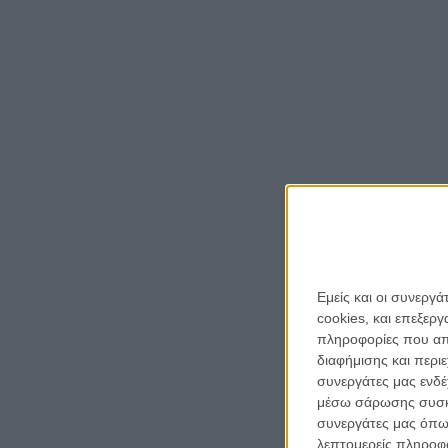
Εμείς και οι συνεργ
cookies, και επεξε
πληροφορίες που απο
διαφήμισης και περι
συνεργάτες μας ενδέ
μέσω σάρωσης συσκευ
συνεργάτες μας όπω
λεπτομερείς πληροφορ