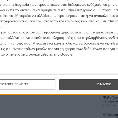
ποια επεξεργασία των προσωπικών σας δεδομένων ενδέχεται να μην απ
λά έχετε το δικαίωμα να αρνηθείτε αυτήν την επεξεργασία. Οι προτιμήσ
ιστότοπο. Μπορείτε να αλλάξετε τις προτιμήσεις σας ή να ανακαλέσετε
στρέφοντας σε αυτόν τον ιστότοπο και κάνοντας κλικ στο κουμπί "Απ
ς.
 ότι αυτός ο ιστότοπος/η εφαρμογή χρησιμοποιεί μία ή περισσότερες 
ι να συλλέγει και να αποθηκεύει πληροφορίες που περιλαμβάνουν, ενδεικ
ης ή χρήσης σας. Μπορείτε να κάνετε κλικ για να δώσετε ή να αρνηθε
Οι Αρμονί
 τις σημάνσεις τρίτων μερών της για τη χρήση των δεδομένων σας για
Werckmei
Μπέλα Τα
άτω στην ενότητα συγκατάθεσης της Google.
Μια Θέση 
A Place in
Τζορτζ Στί
Οδύσσεια
The Odys
ΣΣΟΤΕΡΕΣ ΕΠΙΛΟΓΕΣ
ΣΥΜΦΩΝΩ
Κρίστοφε
Ψηλά Τακ
Tacones l
Πέδρο Αλ
Ο Παραχα