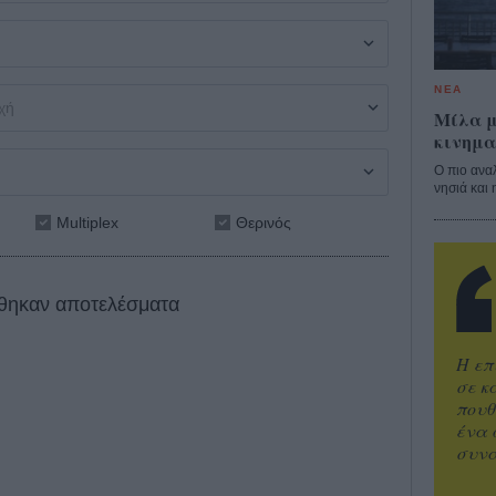
ΝΕΑ
Μίλα μ
κινημα
Ο πιο ανα
νησιά και 
Multiplex
Θερινός
θηκαν αποτελέσματα
Η επ
σε κ
πουθ
ένα 
συνα