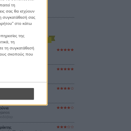
αιτεί τη
εις σας θα ισχύουν
 τη συγκατάθεσή σας
ορρήτου" στο κάτω
υπηρεσίες της
τικά, τη
ίτε τη συγκατάθεσή
ες Βερκμάιστερ
 τους σκοπούς που
ster Harmonies
ρ
στον Ηλιο
 the Sun
βενς
sey
ρ Νόλαν
ούνια
ejanos
μοδόβαρ
ράκτης