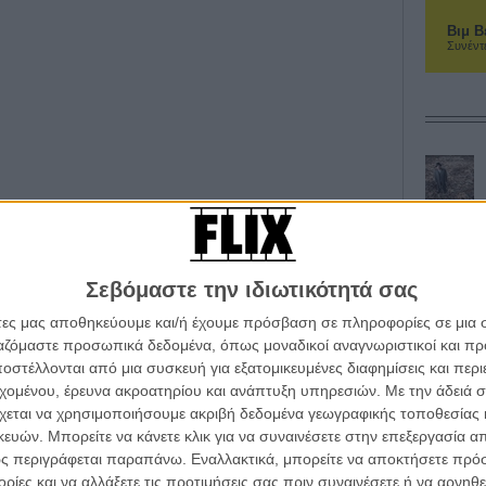
Βιμ Β
Συνέντ
Σεβόμαστε την ιδιωτικότητά σας
άτες μας αποθηκεύουμε και/ή έχουμε πρόσβαση σε πληροφορίες σε μια
ργαζόμαστε προσωπικά δεδομένα, όπως μοναδικοί αναγνωριστικοί και 
στέλλονται από μια συσκευή για εξατομικευμένες διαφημίσεις και περ
εχομένου, έρευνα ακροατηρίου και ανάπτυξη υπηρεσιών.
Με την άδειά σα
χεται να χρησιμοποιήσουμε ακριβή δεδομένα γεωγραφικής τοποθεσίας 
ών. Μπορείτε να κάνετε κλικ για να συναινέσετε στην επεξεργασία απ
ς περιγράφεται παραπάνω. Εναλλακτικά, μπορείτε να αποκτήσετε πρό
ίες και να αλλάξετε τις προτιμήσεις σας πριν συναινέσετε ή να αρνηθεί