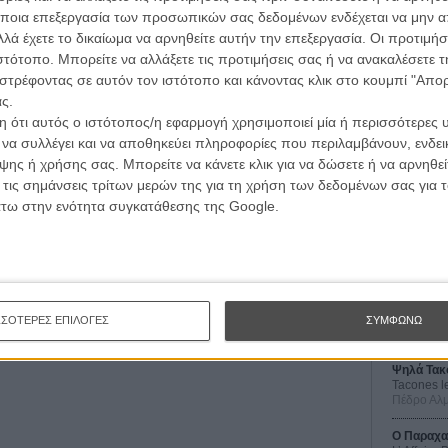
ποια επεξεργασία των προσωπικών σας δεδομένων ενδέχεται να μην απ
λά έχετε το δικαίωμα να αρνηθείτε αυτήν την επεξεργασία. Οι προτιμήσ
ιστότοπο. Μπορείτε να αλλάξετε τις προτιμήσεις σας ή να ανακαλέσετε
στρέφοντας σε αυτόν τον ιστότοπο και κάνοντας κλικ στο κουμπί "Απ
ς.
 ότι αυτός ο ιστότοπος/η εφαρμογή χρησιμοποιεί μία ή περισσότερες 
ι να συλλέγει και να αποθηκεύει πληροφορίες που περιλαμβάνουν, ενδεικ
ης ή χρήσης σας. Μπορείτε να κάνετε κλικ για να δώσετε ή να αρνηθε
Οι Αρμονί
 τις σημάνσεις τρίτων μερών της για τη χρήση των δεδομένων σας για
Werckmei
Μπέλα Τα
άτω στην ενότητα συγκατάθεσης της Google.
Μια Θέση 
A Place in
Τζορτζ Στί
Οδύσσεια
The Odys
ΣΣΟΤΕΡΕΣ ΕΠΙΛΟΓΕΣ
ΣΥΜΦΩΝΩ
Κρίστοφε
Ψηλά Τακ
Tacones l
Πέδρο Αλ
Ο Παραχα