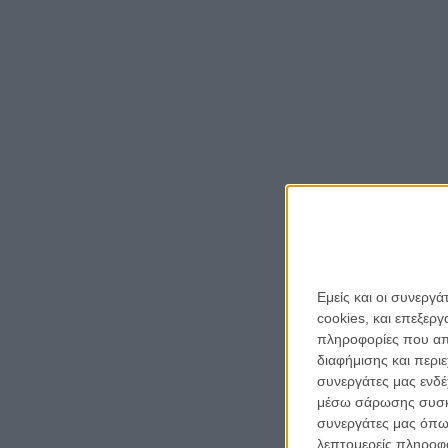
Εμείς και οι συνεργ
cookies, και επεξε
πληροφορίες που απο
διαφήμισης και περι
συνεργάτες μας ενδέ
μέσω σάρωσης συσκευ
συνεργάτες μας όπω
λεπτομερείς πληροφορ