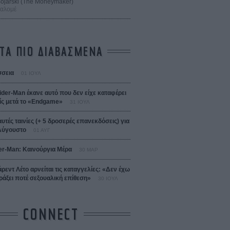
 Bojarski (The Moneymaker)
Σαλομέ
ΤΑ ΠΙΟ ΔΙΑΒΑΣΜΕΝΑ
σεια
01 ΙΟΥΛ
ider-Man έκανε αυτό που δεν είχε καταφέρει
ίς μετά το «Endgame»
31 ΙΟΥΛ
αυτές ταινίες (+ 5 δροσερές επανεκδόσεις) για
Αύγουστο
01 ΑΥΓ
er-Man: Καινούργια Μέρα
30 ΜΑΡ
άρεντ Λέτο αρνείται τις καταγγελίες: «Δεν έχω
ράξει ποτέ σεξουαλική επίθεση»
30 ΙΟΥΛ
CONNECT