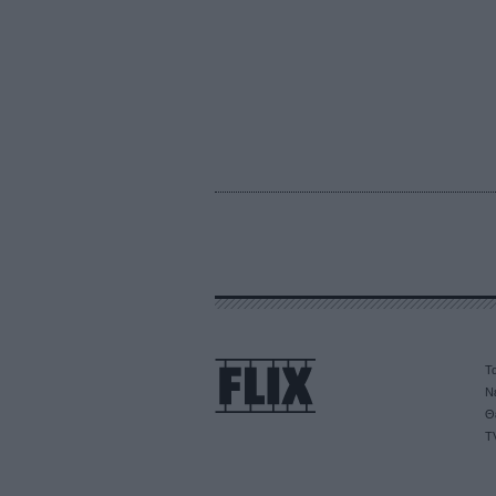
Τα
Ν
Θ
T