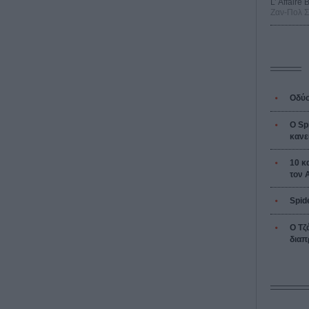
L’ Affaire
Ζαν-Πολ 
Οδύσ
Ο Sp
κανε
10 κ
τον 
Spid
Ο Τζ
διαπ