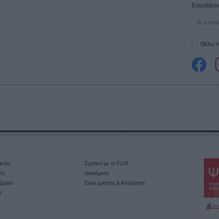
Εγγράψου 
Θέλω ν
ινίες
Σχετικά με το FLIX
έα
Διαφήμιση
έματα
Όροι χρήσης & Απόρρητο
V