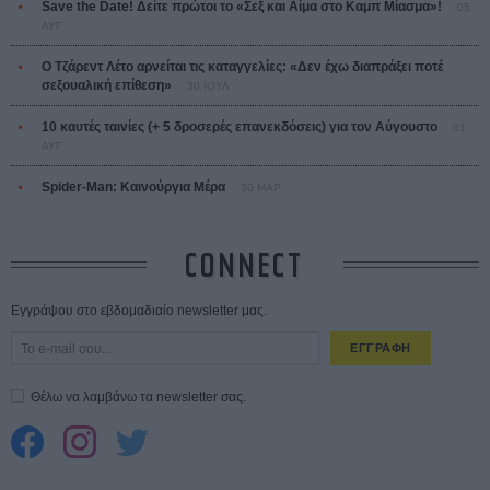
Save the Date! Δείτε πρώτοι το «Σεξ και Αίμα στο Καμπ Μίασμα»!
05
ΑΥΓ
Ο Τζάρεντ Λέτο αρνείται τις καταγγελίες: «Δεν έχω διαπράξει ποτέ
σεξουαλική επίθεση»
30 ΙΟΥΛ
10 καυτές ταινίες (+ 5 δροσερές επανεκδόσεις) για τον Αύγουστο
01
ΑΥΓ
Spider-Man: Καινούργια Μέρα
30 ΜΑΡ
CONNECT
Εγγράψου στο εβδομαδιαίο newsletter μας.
ΕΓΓΡΑΦΗ
Θέλω να λαμβάνω τα newsletter σας.