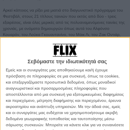
Αρκεί κάποιος να ρίξει μια μιατιά στο διαγωνιστικό πρόγραμμα του
Φεστιβάλ, στους 21 τίτλους ταινιών που εκτός από δύο - τρεις
εξαιρέσεις, είναι όλες μερικές από τις πολυαναμενόμενες ταινίες της
χρονιάς, με ονόματα δημιουργών όπως αυτά του Αλφόνσο
Κουαρόν, του Λούκα Γκουαντανίνο, του Μάικ Λι, του Ζακ Οντιάρ,
του Τζουλιαν Σνάμπελ, των αδελφών Κοέν, του Γιώργου Λάνθιμου.
«Είναι πολύ σπάνιο να έχεις ένα τόσο μεγάλο αριθμό καλών ταινιών
από διαφορετικές χώρες την ίδια ακριβώς στιγμή. Είναι μοναδική
Σεβόμαστε την ιδιωτικότητά σας
στιγμή. Συμβαίνει μια φορά στη δεκαετία», συμπληρώνει ο
Εμείς και οι συνεργάτες μας αποθηκεύουμε και/ή έχουμε
Μπαρμπέρα.
πρόσβαση σε πληροφορίες σε μια συσκευή, όπως τα cookies,
και επεξεργαζόμαστε προσωπικά δεδομένα, όπως μοναδικοί
Διαβάστε αναλυτικά
: *
Βενετία 2018: Αυτές είναι οι 21 ταινίες
αναγνωριστικοί και προσαρμοσμένες πληροφορίες που
που διεκδικούν (με αξιώσεις) τον φετινό Χρυσό Λέοντα
αποστέλλονται από μια συσκευή για εξατομικευμένες διαφημίσεις
και περιεχόμενο, μέτρηση διαφήμισης και περιεχομένου, έρευνα
ακροατηρίου και ανάπτυξη υπηρεσιών.
Με την άδειά σας, εμείς
και οι συνεργάτες μας ενδέχεται να χρησιμοποιήσουμε ακριβή
δεδομένα γεωγραφικής τοποθεσίας και ταυτοποίησης μέσω
σάρωσης συσκευών. Μπορείτε να κάνετε κλικ για να συναινέσετε